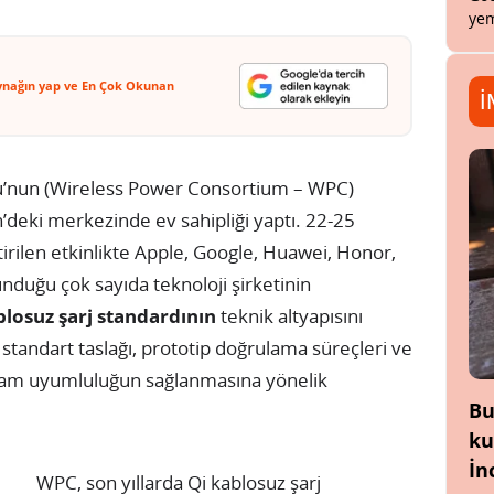
yem
ynağın yap ve En Çok Okunan
İ
u’nun (Wireless Power Consortium – WPC)
’deki merkezinde ev sahipliği yaptı. 22-25
tirilen etkinlikte Apple, Google, Huawei, Honor,
nduğu çok sayıda teknoloji şirketinin
losuz şarj standardının
teknik altyapısını
standart taslağı, prototip doğrulama süreçleri ve
da tam uyumluluğun sağlanmasına yönelik
Bu
ku
İn
WPC, son yıllarda Qi kablosuz şarj