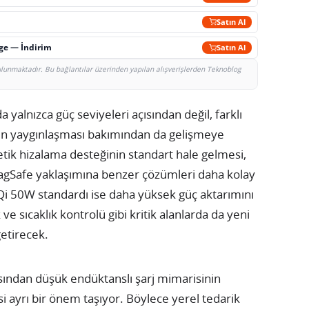
Satın Al
rge — İndirim
Satın Al
bulunmaktadır. Bu bağlantılar üzerinden yapılan alışverişlerden Teknoblog
da yalnızca güç seviyeleri açısından değil, farklı
arın yaygınlaşması bakımından da gelişmeye
etik hizalama desteğinin standart hale gelmesi,
MagSafe yaklaşımına benzer çözümleri daha kolay
i 50W standardı ise daha yüksek güç aktarımını
ve sıcaklık kontrolü gibi kritik alanlarda da yeni
etirecek.
ısından düşük endüktanslı şarj mimarisinin
i ayrı bir önem taşıyor. Böylece yerel tedarik