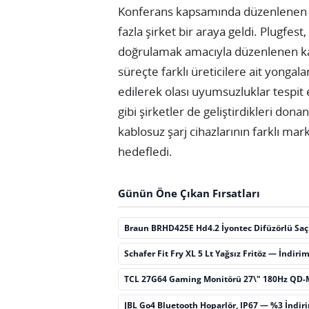
Konferans kapsamında düzenlenen 
fazla şirket bir araya geldi. Plugfest
doğrulamak amacıyla düzenlenen kap
süreçte farklı üreticilere ait yongala
edilerek olası uyumsuzluklar tespit 
gibi şirketler de geliştirdikleri do
kablosuz şarj cihazlarının farklı ma
hedefledi.
Günün Öne Çıkan Fırsatları
Braun BRHD425E Hd4.2 İyontec Difüzörlü Sa
Schafer Fit Fry XL 5 Lt Yağsız Fritöz — İndiri
TCL 27G64 Gaming Monitörü 27\" 180Hz QD-
JBL Go4 Bluetooth Hoparlör, IP67 — %3 İndir