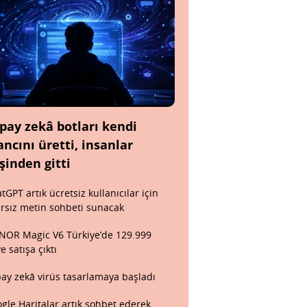
pay zekâ botları kendi
ancını üretti, insanlar
şinden gitti
tGPT artık ücretsiz kullanıcılar için
ırsız metin sohbeti sunacak
OR Magic V6 Türkiye’de 129.999
ye satışa çıktı
ay zekâ virüs tasarlamaya başladı
gle Haritalar artık sohbet ederek