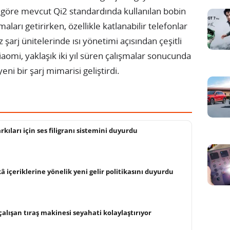
e göre mevcut Qi2 standardında kullanılan bobin
maları getirirken, özellikle katlanabilir telefonlar
şarj ünitelerinde ısı yönetimi açısından çeşitli
aomi, yaklaşık iki yıl süren çalışmalar sonucunda
ni bir şarj mimarisi geliştirdi.
kıları için ses filigranı sistemini duyurdu
 içeriklerine yönelik yeni gelir politikasını duyurdu
alışan tıraş makinesi seyahati kolaylaştırıyor