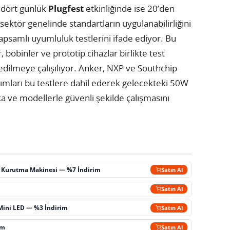
dört günlük
Plugfest
etkinliğinde ise 20’den
, sektör genelinde standartların uygulanabilirliğini
samlı uyumluluk testlerini ifade ediyor. Bu
r, bobinler ve prototip cihazlar birlikte test
edilmeye çalışılıyor. Anker, NXP ve Southchip
nanımları bu testlere dahil ederek gelecekteki 50W
rka ve modellerle güvenli şekilde çalışmasını
ç Kurutma Makinesi — %7 İndirim
Satın Al
m
Satın Al
Mini LED — %3 İndirim
Satın Al
im
Satın Al