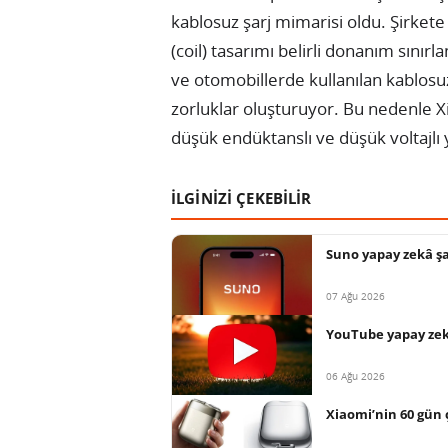
kablosuz şarj mimarisi oldu. Şirket
(coil) tasarımı belirli donanım sınırla
ve otomobillerde kullanılan kablosuz 
zorluklar oluşturuyor. Bu nedenle Xi
düşük endüktanslı ve düşük voltajlı ye
İLGİNİZİ ÇEKEBİLİR
Suno yapay zekâ şar
07 Ağu 2026
YouTube yapay zekâ
06 Ağu 2026
Xiaomi’nin 60 gün ç