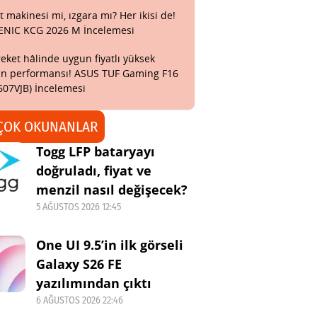
t makinesi mi, ızgara mı? Her ikisi de!
ENIC KCG 2026 M İncelemesi
eket hâlinde uygun fiyatlı yüksek
n performansı! ASUS TUF Gaming F16
607VJB) İncelemesi
ÇOK OKUNANLAR
Togg LFP bataryayı
doğruladı, fiyat ve
menzil nasıl değişecek?
5 AĞUSTOS 2026 12:45
One UI 9.5’in ilk görseli
Galaxy S26 FE
yazılımından çıktı
6 AĞUSTOS 2026 22:46