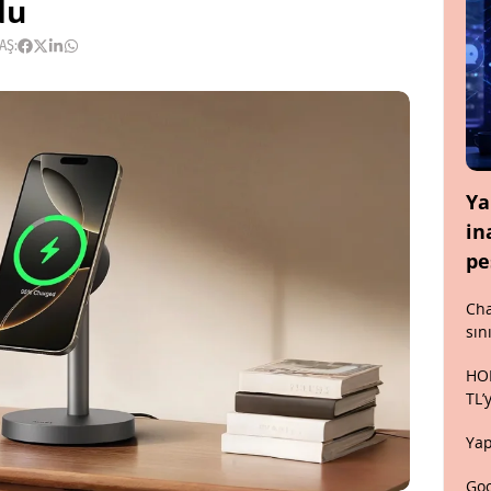
du
AŞ:
Ya
in
pe
Cha
sın
HON
TL’
Yap
Goo