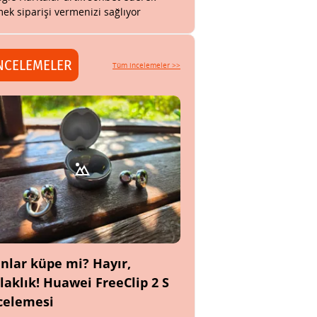
ek siparişi vermenizi sağlıyor
NCELEMELER
Tüm incelemeler >>
nlar küpe mi? Hayır,
laklık! Huawei FreeClip 2 S
celemesi