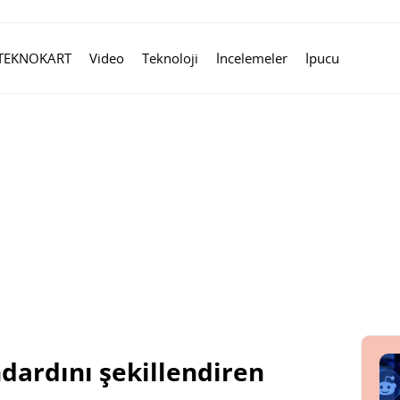
TEKNOKART
Video
Teknoloji
İncelemeler
İpucu
dardını şekillendiren