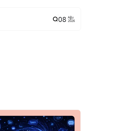
08
Ağu
2026