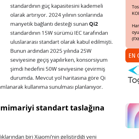
standardının güç kapasitesini kademeli
Tos
KO
olarak artırıyor. 2024 yılının sonlarında
manyetik bağlantı desteği sunan
Qi2
Har
oyu
standardının 15W sürümü IEC tarafından
(FX
uluslararası standart olarak kabul edilmişti.
Bunun ardından 2025 yılında 25W
EN 
seviyesine geçiş yapılırken, konsorsiyum
şimdi hedefini 50W seviyesine çevirmiş
durumda. Mevcut yol haritasına göre Qi
mlanarak kullanıma sunulması planlanıyor.
i mimariyi standart taslağına
klarından biri Xiaomi’nin geliştirdiği yeni