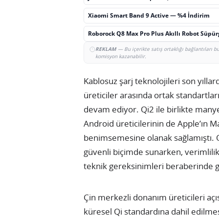
Xiaomi Smart Band 9 Active — %4 İndirim
Roborock Q8 Max Pro Plus Akıllı Robot Süpü
REKLAM
— Bu içerikte satış ortaklığı bağlantıları 
komisyon kazanabilir.
Kablosuz şarj teknolojileri son yıllar
üreticiler arasında ortak standartl
devam ediyor. Qi2 ile birlikte many
Android üreticilerinin de Apple’ın 
benimsemesine olanak sağlamıştı. Q
güvenli biçimde sunarken, verimlilik 
teknik gereksinimleri beraberinde g
Çin merkezli donanım üreticileri aç
küresel Qi standardına dahil edilmes