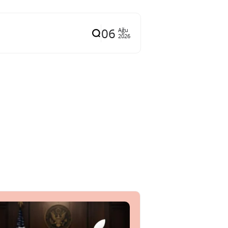
06
Ağu
2026