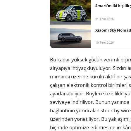
Smart’ın iki kişili
21 Tem 2026
Xiaomi Sky Nomad, 
10 Tem 2026
Bu kadar yüksek gücün verimli biçim
altyapıya ihtiyaç duyuluyor. Sızdırıla
mimarisi üzerine kurulu aktif bir şa
çalışan elektronik kontrol birimleri 
ayarlanabiliyor. Böylece özellikle 
seviyeye indiriliyor. Bunun yanında 
bağlantının yerini alan steer-by-wir
üzerinden yönetiliyor. Bu yaklaşım,
biçimde optimize edilmesine imkân 