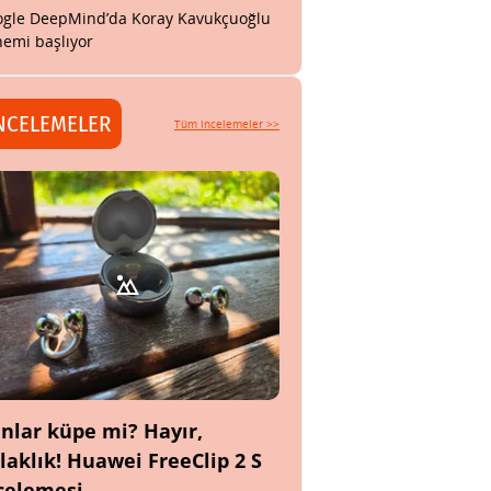
gle DeepMind’da Koray Kavukçuoğlu
emi başlıyor
NCELEMELER
Tüm incelemeler >>
nlar küpe mi? Hayır,
laklık! Huawei FreeClip 2 S
celemesi