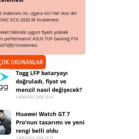
t makinesi mi, ızgara mı? Her ikisi de!
ENIC KCG 2026 M İncelemesi
eket hâlinde uygun fiyatlı yüksek
n performansı! ASUS TUF Gaming F16
607VJB) İncelemesi
ÇOK OKUNANLAR
Togg LFP bataryayı
doğruladı, fiyat ve
menzil nasıl değişecek?
5 AĞUSTOS 2026 12:45
Huawei Watch GT 7
Pro’nun tasarımı ve yeni
rengi belli oldu
3 AĞUSTOS 2026 22:23