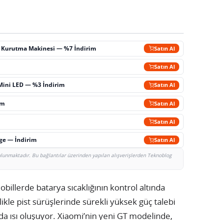
ç Kurutma Makinesi — %7 İndirim
Satın Al
m
Satın Al
Mini LED — %3 İndirim
Satın Al
im
Satın Al
Satın Al
rge — İndirim
Satın Al
bulunmaktadır. Bu bağlantılar üzerinden yapılan alışverişlerden Teknoblog
billerde batarya sıcaklığının kontrol altında
kle pist sürüşlerinde sürekli yüksek güç talebi
da ısı oluşuyor. Xiaomi’nin yeni GT modelinde,