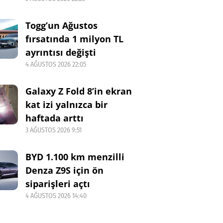
Togg’un Ağustos
fırsatında 1 milyon TL
ayrıntısı değişti
4 AĞUSTOS 2026 22:05
Galaxy Z Fold 8’in ekran
kat izi yalnızca bir
haftada arttı
3 AĞUSTOS 2026 9:51
BYD 1.100 km menzilli
Denza Z9S için ön
siparişleri açtı
4 AĞUSTOS 2026 14:40