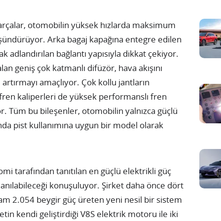
parçalar, otomobilin yüksek hızlarda maksimum
 düşündürüyor. Arka bagaj kapağına entegre edilen
k adlandırılan bağlantı yapısıyla dikkat çekiyor.
an geniş çok katmanlı difüzör, hava akışını
rtırmayı amaçlıyor. Çok kollu jantların
fren kaliperleri de yüksek performanslı fren
yor. Tüm bu bileşenler, otomobilin yalnızca güçlü
anda pist kullanımına uygun bir model olarak
mi tarafından tanıtılan en güçlü elektrikli güç
anılabileceği konuşuluyor. Şirket daha önce dört
m 2.054 beygir güç üreten yeni nesil bir sistem
rketin kendi geliştirdiği V8S elektrik motoru ile iki