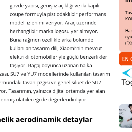
gövde yapısı, geniş iz açıklığı ve iki kapılı
Tos
coupe formuyla pist odaklı bir performans
KO
modeli izlenimi veriyor. Araç üzerinde
Har
herhangi bir marka logosu yer almıyor.
oyu
Buna rağmen özellikle arka bölümde
(FX
kullanılan tasarım dili, Xiaomi’nin mevcut
elektrikli otomobilleriyle güçlü benzerlikler
EN 
taşıyor. Bagaj boyunca uzanan halka
zası, SU7 ve YU7 modellerinde kullanılan tasarım
rmundaki tavan çizgisi ve genel siluet de SU7
ıyor. Tasarımın, yalnızca dijital ortamda yer alan
enmiş olabileceği de değerlendiriliyor.
elik aerodinamik detaylar