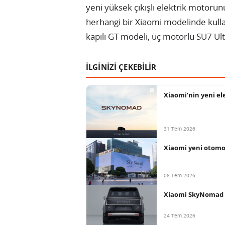
yeni yüksek çıkışlı elektrik motorun
herhangi bir Xiaomi modelinde kullan
kapılı GT modeli, üç motorlu SU7 Ul
İLGİNİZİ ÇEKEBİLİR
Xiaomi’nin yeni el
31 Tem 2026
Xiaomi yeni otomo
08 Tem 2026
Xiaomi SkyNomad N9
24 Tem 2026