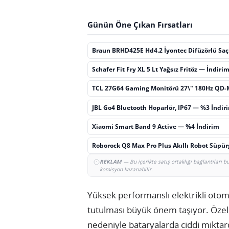
Günün Öne Çıkan Fırsatları
Braun BRHD425E Hd4.2 İyontec Difüzörlü Sa
Schafer Fit Fry XL 5 Lt Yağsız Fritöz — İndiri
TCL 27G64 Gaming Monitörü 27\" 180Hz QD-
JBL Go4 Bluetooth Hoparlör, IP67 — %3 İndir
Xiaomi Smart Band 9 Active — %4 İndirim
Roborock Q8 Max Pro Plus Akıllı Robot Süpü
REKLAM
— Bu içerikte satış ortaklığı bağlantıları 
komisyon kazanabilir.
Yüksek performanslı elektrikli otomo
tutulması büyük önem taşıyor. Özelli
nedeniyle bataryalarda ciddi miktar