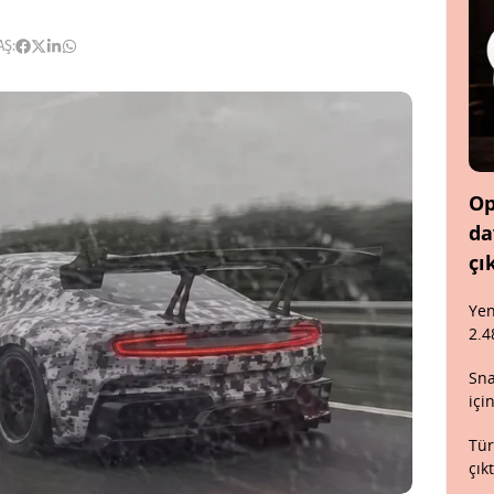
AŞ:
Op
da
çı
Yen
2.4
Sna
içi
Tür
çık