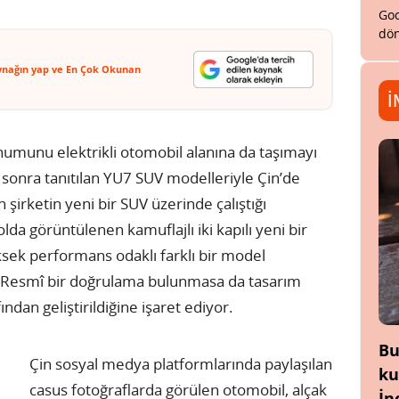
Goo
dön
ynağın yap ve En Çok Okunan
İ
onumunu elektrikli otomobil alanına da taşımayı
sonra tanıtılan YU7 SUV modelleriyle Çin’de
n şirketin yeni bir SUV üzerinde çalıştığı
lda görüntülenen kamuflajlı iki kapılı yeni bir
sek performans odaklı farklı bir model
. Resmî bir doğrulama bulunmasa da tasarım
ndan geliştirildiğine işaret ediyor.
Bu
Çin sosyal medya platformlarında paylaşılan
ku
casus fotoğraflarda görülen otomobil, alçak
İn