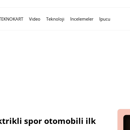
TEKNOKART
Video
Teknoloji
İncelemeler
İpucu
trikli spor otomobili ilk