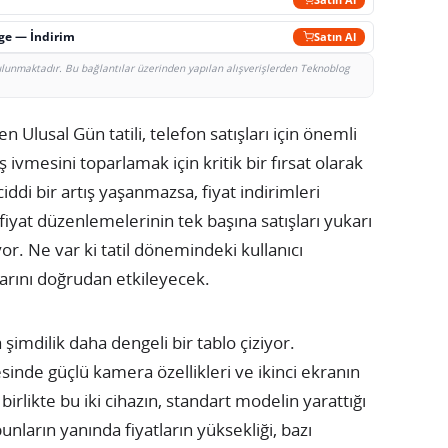
rge — İndirim
Satın Al
bulunmaktadır. Bu bağlantılar üzerinden yapılan alışverişlerden Teknoblog
 Ulusal Gün tatili, telefon satışları için önemli
 ivmesini toparlamak için kritik bir fırsat olarak
di bir artış yaşanmazsa, fiyat indirimleri
fiyat düzenlemelerinin tek başına satışları yukarı
r. Ne var ki tatil dönemindeki kullanıcı
arını doğrudan etkileyecek.
şimdilik daha dengeli bir tablo çiziyor.
inde güçlü kamera özellikleri ve ikinci ekranın
a birlikte bu iki cihazın, standart modelin yarattığı
ların yanında fiyatların yüksekliği, bazı