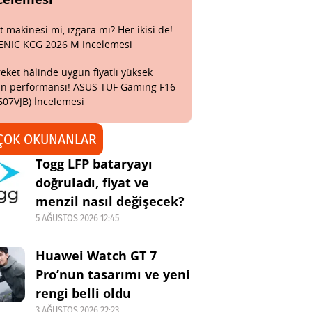
t makinesi mi, ızgara mı? Her ikisi de!
ENIC KCG 2026 M İncelemesi
eket hâlinde uygun fiyatlı yüksek
n performansı! ASUS TUF Gaming F16
607VJB) İncelemesi
ÇOK OKUNANLAR
Togg LFP bataryayı
doğruladı, fiyat ve
menzil nasıl değişecek?
5 AĞUSTOS 2026 12:45
Huawei Watch GT 7
Pro’nun tasarımı ve yeni
rengi belli oldu
3 AĞUSTOS 2026 22:23