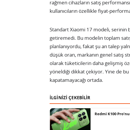
rağmen cihazların satış performansı
kullanıcıların özellikle fiyat-perfor
Standart Xiaomi 17 modeli, serinin 
getiremedi. Bu modelin toplam satış
planlanıyordu, fakat şu an talep ya
düşük oran, markanın genel satış stra
olarak tüketicilerin daha gelişmiş ö
yöneldiği dikkat çekiyor. Yine de bu 
kapatamayacağı ortada.
İLGİNİZİ ÇEKEBİLİR
Redmi K100 Pro’nun