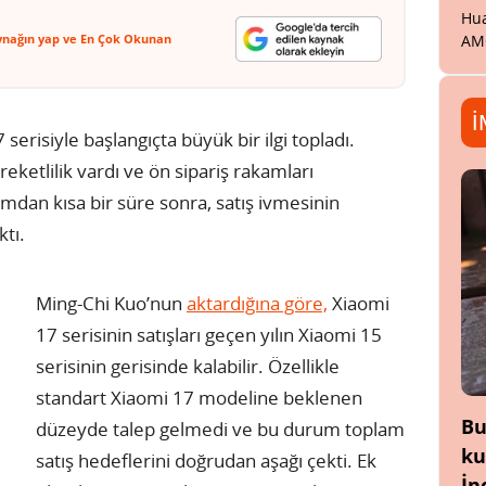
Hua
ynağın yap ve En Çok Okunan
AM
İ
7 serisiyle başlangıçta büyük bir ilgi topladı.
ketlilik vardı ve ön sipariş rakamları
tımdan kısa bir süre sonra, satış ivmesinin
ktı.
Ming-Chi Kuo’nun
aktardığına göre,
Xiaomi
17 serisinin satışları geçen yılın Xiaomi 15
serisinin gerisinde kalabilir. Özellikle
standart Xiaomi 17 modeline beklenen
Bu
düzeyde talep gelmedi ve bu durum toplam
ku
satış hedeflerini doğrudan aşağı çekti. Ek
İn