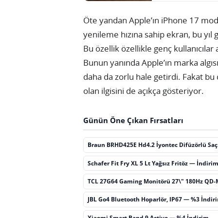
Öte yandan Apple’ın iPhone 17 model
yenileme hızına sahip ekran, bu yıl 
Bu özellik özellikle genç kullanıcılar 
Bunun yanında Apple’ın marka algısı
daha da zorlu hale getirdi. Fakat bu
olan ilgisini de açıkça gösteriyor.
Günün Öne Çıkan Fırsatları
Braun BRHD425E Hd4.2 İyontec Difüzörlü Sa
Schafer Fit Fry XL 5 Lt Yağsız Fritöz — İndiri
TCL 27G64 Gaming Monitörü 27\" 180Hz QD-
JBL Go4 Bluetooth Hoparlör, IP67 — %3 İndir
Xiaomi Smart Band 9 Active — %4 İndirim