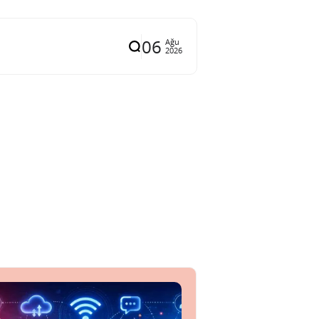
06
Ağu
2026