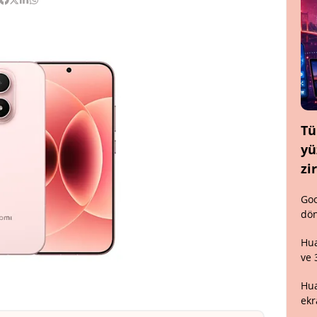
Tü
yü
zi
Goo
dön
Hua
ve 
Hua
ekr