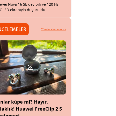
wei Nova 16 SE dev pili ve 120 Hz
OLED ekranıyla duyuruldu
NCELEMELER
Tüm incelemeler >>
nlar küpe mi? Hayır,
laklık! Huawei FreeClip 2 S
celemesi