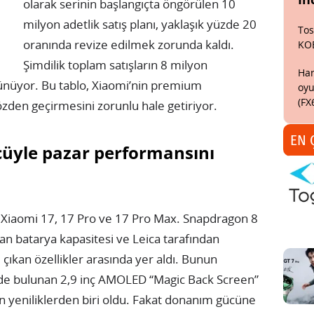
olarak serinin başlangıçta öngörülen 10
milyon adetlik satış planı, yaklaşık yüzde 20
Tos
oranında revize edilmek zorunda kaldı.
KO
Şimdilik toplam satışların 8 milyon
Har
nüyor. Bu tablo, Xiaomi’nin premium
oyu
(FX
zden geçirmesini zorunlu hale getiriyor.
EN 
üyle pazar performansını
: Xiaomi 17, 17 Pro ve 17 Pro Max. Snapdragon 8
an batarya kapasitesi ve Leica tarafından
çıkan özellikler arasında yer aldı. Bunun
de bulunan 2,9 inç AMOLED “Magic Back Screen”
çeken yeniliklerden biri oldu. Fakat donanım gücüne