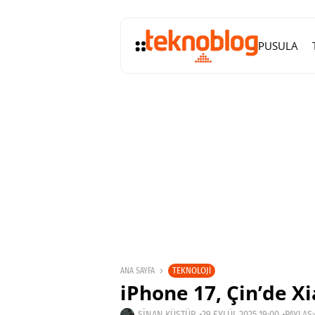
PUSULA
TEKNOLOJI
ANA SAYFA
iPhone 17, Çin’de Xi
SINAN KÜSTÜR
29 EYLÜL 2025 19:00
PAYLAŞ: