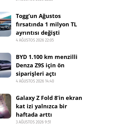
Togg’un Ağustos
fırsatında 1 milyon TL
ayrıntısı değişti
4 AĞUSTOS 2026 22:05
BYD 1.100 km menzilli
Denza Z9S için ön
siparişleri açtı
4 AĞUSTOS 2026 14:40
Galaxy Z Fold 8’in ekran
kat izi yalnızca bir
haftada arttı
3 AĞUSTOS 2026 9:51