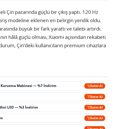
i Çin pazarında güçlü bir çıkış yaptı. 120 Hz
giriş modeline eklenen en belirgin yenilik oldu.
arasında büyük bir fark yarattı ve talebi artırdı.
nın hâlâ güçlü olması, Xiaomi açısından rekabeti
 durum, Çin’deki kullanıcıların premium cihazlara
ç Kurutma Makinesi — %7 İndirim
Satın Al
m
Satın Al
Mini LED — %3 İndirim
Satın Al
im
Satın Al
Satın Al