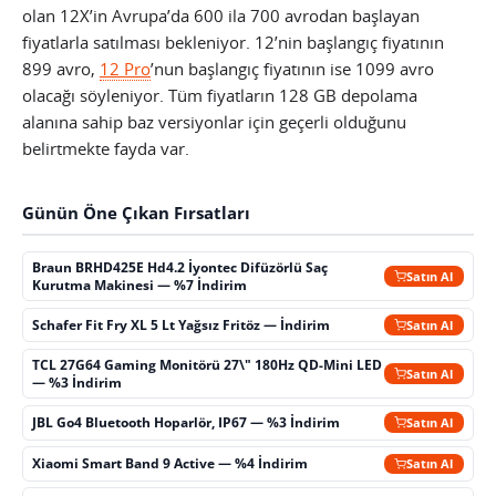
olan 12X’in Avrupa’da 600 ila 700 avrodan başlayan
fiyatlarla satılması bekleniyor. 12’nin başlangıç fiyatının
899 avro,
12 Pro
’nun başlangıç fiyatının ise 1099 avro
olacağı söyleniyor. Tüm fiyatların 128 GB depolama
alanına sahip baz versiyonlar için geçerli olduğunu
belirtmekte fayda var.
Günün Öne Çıkan Fırsatları
Braun BRHD425E Hd4.2 İyontec Difüzörlü Saç
Satın Al
Kurutma Makinesi — %7 İndirim
Schafer Fit Fry XL 5 Lt Yağsız Fritöz — İndirim
Satın Al
TCL 27G64 Gaming Monitörü 27\" 180Hz QD-Mini LED
Satın Al
— %3 İndirim
JBL Go4 Bluetooth Hoparlör, IP67 — %3 İndirim
Satın Al
Xiaomi Smart Band 9 Active — %4 İndirim
Satın Al