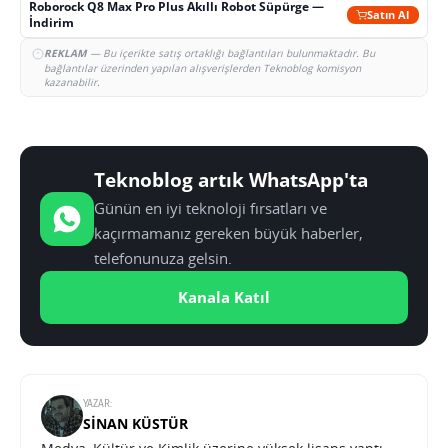
Roborock Q8 Max Pro Plus Akıllı Robot Süpürge —
Satın Al
İndirim
REKLAM
— Bu içerikte satış ortaklığı bağlantıları bulunmaktadır. Bu
bağlantılar üzerinden yapılan alışverişlerden Teknoblog komisyon
kazanabilir.
Teknoblog artık WhatsApp'ta
Günün en iyi teknoloji fırsatları ve
kaçırmamanız gereken büyük haberler,
telefonunuza gelsin.
Kanala Katıl
YAZAR:
SINAN KÜSTÜR