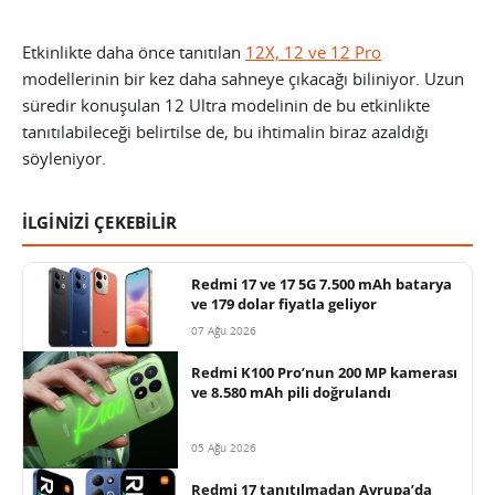
Etkinlikte daha önce tanıtılan
12X, 12 ve 12 Pro
modellerinin bir kez daha sahneye çıkacağı biliniyor. Uzun
süredir konuşulan 12 Ultra modelinin de bu etkinlikte
tanıtılabileceği belirtilse de, bu ihtimalin biraz azaldığı
söyleniyor.
İLGİNİZİ ÇEKEBİLİR
Redmi 17 ve 17 5G 7.500 mAh batarya
ve 179 dolar fiyatla geliyor
07 Ağu 2026
Redmi K100 Pro’nun 200 MP kamerası
ve 8.580 mAh pili doğrulandı
05 Ağu 2026
Redmi 17 tanıtılmadan Avrupa’da