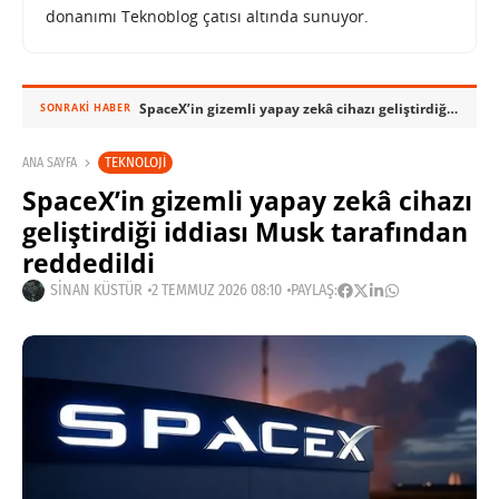
donanımı Teknoblog çatısı altında sunuyor.
SpaceX’in gizemli yapay zekâ cihazı geliştirdiği iddiası Musk tarafından reddedildi
SONRAKI HABER
TEKNOLOJI
ANA SAYFA
SpaceX’in gizemli yapay zekâ cihazı
geliştirdiği iddiası Musk tarafından
reddedildi
SINAN KÜSTÜR
2 TEMMUZ 2026 08:10
PAYLAŞ: