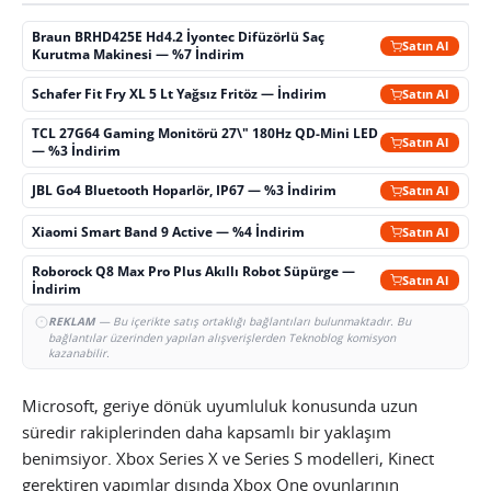
Braun BRHD425E Hd4.2 İyontec Difüzörlü Saç
Satın Al
Kurutma Makinesi — %7 İndirim
Schafer Fit Fry XL 5 Lt Yağsız Fritöz — İndirim
Satın Al
TCL 27G64 Gaming Monitörü 27\" 180Hz QD-Mini LED
Satın Al
— %3 İndirim
JBL Go4 Bluetooth Hoparlör, IP67 — %3 İndirim
Satın Al
Xiaomi Smart Band 9 Active — %4 İndirim
Satın Al
Roborock Q8 Max Pro Plus Akıllı Robot Süpürge —
Satın Al
İndirim
REKLAM
— Bu içerikte satış ortaklığı bağlantıları bulunmaktadır. Bu
bağlantılar üzerinden yapılan alışverişlerden Teknoblog komisyon
kazanabilir.
Microsoft, geriye dönük uyumluluk konusunda uzun
süredir rakiplerinden daha kapsamlı bir yaklaşım
benimsiyor. Xbox Series X ve Series S modelleri, Kinect
gerektiren yapımlar dışında Xbox One oyunlarının