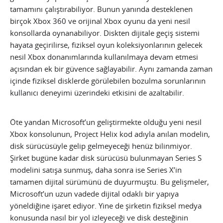
tamamını çalıştırabiliyor. Bunun yanında desteklenen
birçok Xbox 360 ve orijinal Xbox oyunu da yeni nesil
konsollarda oynanabiliyor. Diskten dijitale geçiş sistemi
hayata geçirilirse, fiziksel oyun koleksiyonlarının gelecek
nesil Xbox donanımlarında kullanılmaya devam etmesi
açısından ek bir güvence sağlayabilir. Aynı zamanda zaman
içinde fiziksel disklerde görülebilen bozulma sorunlarının
kullanıcı deneyimi üzerindeki etkisini de azaltabilir.
Öte yandan Microsoft’un geliştirmekte olduğu yeni nesil
Xbox konsolunun, Project Helix kod adıyla anılan modelin,
disk sürücüsüyle gelip gelmeyeceği henüz bilinmiyor.
Şirket bugüne kadar disk sürücüsü bulunmayan Series S
modelini satışa sunmuş, daha sonra ise Series X’in
tamamen dijital sürümünü de duyurmuştu. Bu gelişmeler,
Microsoft’un uzun vadede dijital odaklı bir yapıya
yöneldiğine işaret ediyor. Yine de şirketin fiziksel medya
konusunda nasıl bir yol izleyeceği ve disk desteğinin