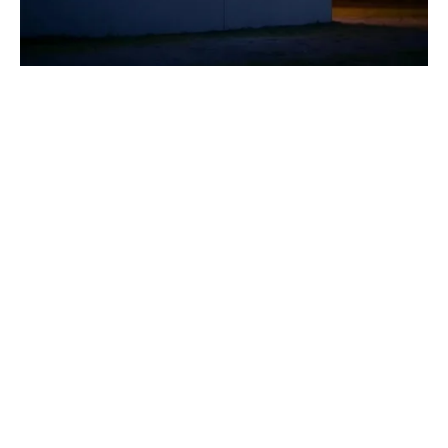
Haberleri Kaçırma!
Teknoblog'u Google Arama'da
tercihli kaynağın yap ve En Çok
Okunan Haberler'de bizi daha sık
gör.
Wall Street Journal’ın yayımladığı bir haber, SpaceX’in halka
arz süreci öncesinde yatırımcılara elde taşınabilir bir yapay
zekâ cihazı gösterdiğini
öne sürdü
. Habere göre, şirket akıllı
telefonlardan daha kompakt bir tasarıma sahip yeni bir
donanım üzerinde çalışıyor. Ne var ki, iddianın gündeme
gelmesinden kısa süre sonra SpaceX CEO’su Elon Musk, X
üzerinden
yaptığı açıklamada
söz konusu haberin