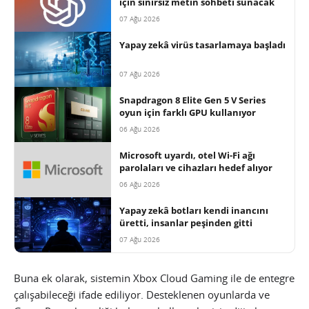
için sınırsız metin sohbeti sunacak
07 Ağu 2026
Yapay zekâ virüs tasarlamaya başladı
07 Ağu 2026
Snapdragon 8 Elite Gen 5 V Series
oyun için farklı GPU kullanıyor
06 Ağu 2026
Microsoft uyardı, otel Wi-Fi ağı
parolaları ve cihazları hedef alıyor
06 Ağu 2026
Yapay zekâ botları kendi inancını
üretti, insanlar peşinden gitti
07 Ağu 2026
Buna ek olarak, sistemin Xbox Cloud Gaming ile de entegre
çalışabileceği ifade ediliyor. Desteklenen oyunlarda ve