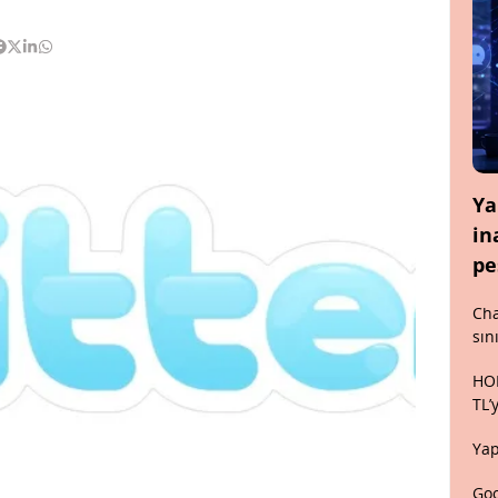
Ya
in
pe
Cha
sın
HON
TL’
Yap
Goo