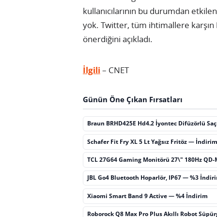
kullanıcılarının bu durumdan etkilen
yok. Twitter, tüm ihtimallere karşın b
önerdiğini açıkladı.
İlgili
– CNET
Günün Öne Çıkan Fırsatları
Braun BRHD425E Hd4.2 İyontec Difüzörlü Sa
Schafer Fit Fry XL 5 Lt Yağsız Fritöz — İndiri
TCL 27G64 Gaming Monitörü 27\" 180Hz QD-
JBL Go4 Bluetooth Hoparlör, IP67 — %3 İndir
Xiaomi Smart Band 9 Active — %4 İndirim
Roborock Q8 Max Pro Plus Akıllı Robot Süpü