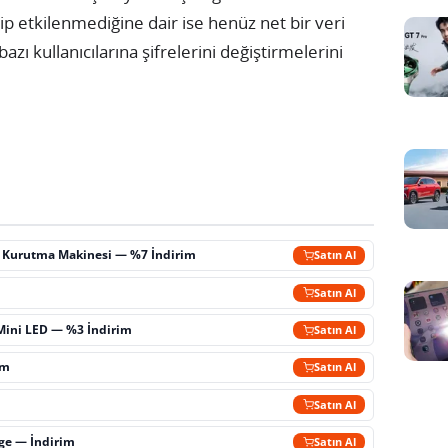
ip etkilenmediğine dair ise henüz net bir veri
azı kullanıcılarına şifrelerini değiştirmelerini
ç Kurutma Makinesi — %7 İndirim
Satın Al
m
Satın Al
Mini LED — %3 İndirim
Satın Al
im
Satın Al
Satın Al
rge — İndirim
Satın Al