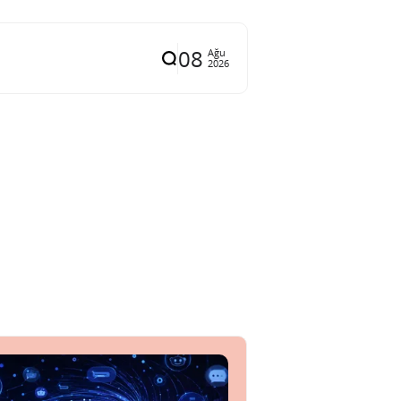
08
Ağu
2026