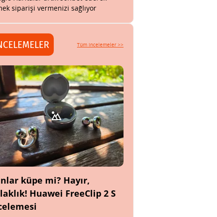
ek siparişi vermenizi sağlıyor
NCELEMELER
Tüm incelemeler >>
nlar küpe mi? Hayır,
laklık! Huawei FreeClip 2 S
celemesi