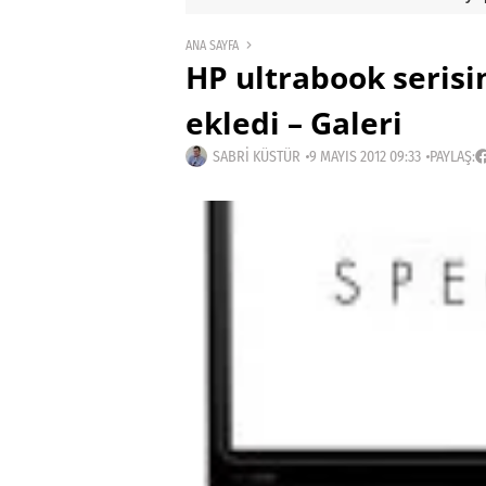
ANA SAYFA
HP ultrabook serisi
ekledi – Galeri
SABRI KÜSTÜR
9 MAYIS 2012 09:33
PAYLAŞ: