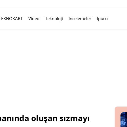
TEKNOKART
Video
Teknoloji
İncelemeler
İpucu
abanında oluşan sızmayı