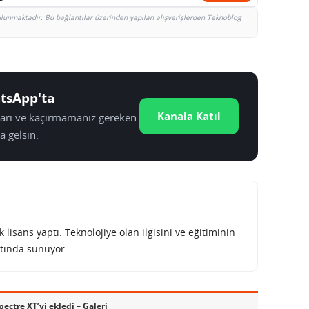
bulunmaktadır. Bu bağlantılar üzerinden yapılan alışverişlerden Teknoblog
tsApp'ta
Kanala Katıl
tları ve kaçırmamanız gereken
a gelsin.
lisans yaptı. Teknolojiye olan ilgisini ve eğitiminin
tında sunuyor.
ectre XT’yi ekledi – Galeri