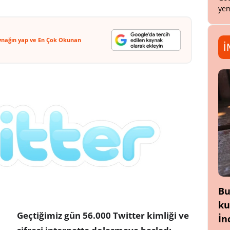
yem
ynağın yap ve En Çok Okunan
İ
Bu
ku
Geçtiğimiz gün 56.000 Twitter kimliği ve
İn