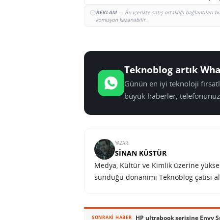
REKLAM
— Bu içerikte satış ortaklığı bağlantıları 
komisyon kazanabilir.
Teknoblog artık Wha
Günün en iyi teknoloji fırsa
büyük haberler, telefonunuz
YAZAR:
SINAN KÜSTÜR
Medya, Kültür ve Kimlik üzerine yüksek 
sunduğu donanımı Teknoblog çatısı al
HP ultrabook serisine Envy Sp
SONRAKI HABER