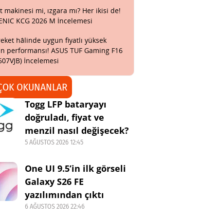
t makinesi mi, ızgara mı? Her ikisi de!
ENIC KCG 2026 M İncelemesi
eket hâlinde uygun fiyatlı yüksek
n performansı! ASUS TUF Gaming F16
607VJB) İncelemesi
ÇOK OKUNANLAR
Togg LFP bataryayı
doğruladı, fiyat ve
menzil nasıl değişecek?
5 AĞUSTOS 2026 12:45
One UI 9.5’in ilk görseli
Galaxy S26 FE
yazılımından çıktı
6 AĞUSTOS 2026 22:46