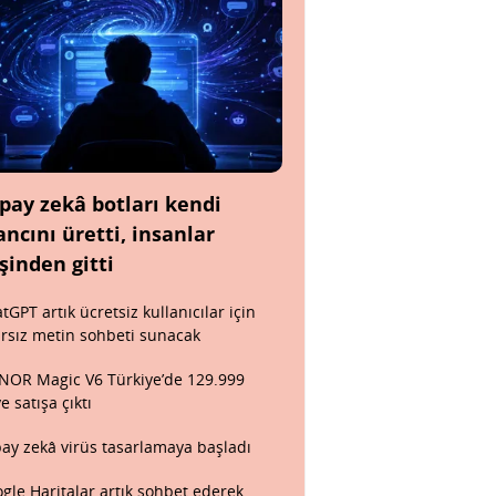
pay zekâ botları kendi
ancını üretti, insanlar
şinden gitti
tGPT artık ücretsiz kullanıcılar için
ırsız metin sohbeti sunacak
OR Magic V6 Türkiye’de 129.999
ye satışa çıktı
ay zekâ virüs tasarlamaya başladı
gle Haritalar artık sohbet ederek