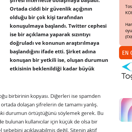
şifresi internette dolaşmaya başladı.
Tos
Ortada ciddi bir güvenlik açığının
KO
olduğu bir çok kişi tarafından
Har
konuşulmaya başlandı. Twitter cephesi
oyu
ise bir açıklama yaparak sızıntıyı
(FX
doğruladı ve konunun araştırılmaya
başlandığını ifade etti. Şirket adına
EN 
konuşan bir yetkili ise, oluşan durumun
etkisinin beklenildiği kadar büyük
çoğu birbirinin kopyası. Diğerleri ise spamden
 ortada dolaşan şifrelerin de tamamı yanlış.
adaki durumun örtüştüğünü söylemek gerek.
Bu
e bulunan kullanıcılar için küçük de olsa bir
 sebebini açıklayabilmiş değil. Sitenin aktif