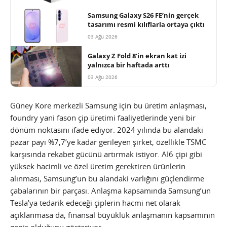
Samsung Galaxy S26 FE’nin gerçek
tasarımı resmi kılıflarla ortaya çıktı
03 Ağu 2026
Galaxy Z Fold 8’in ekran kat izi
yalnızca bir haftada arttı
03 Ağu 2026
Güney Kore merkezli Samsung için bu üretim anlaşması,
foundry yani fason çip üretimi faaliyetlerinde yeni bir
dönüm noktasını ifade ediyor. 2024 yılında bu alandaki
pazar payı %7,7’ye kadar gerileyen şirket, özellikle TSMC
karşısında rekabet gücünü artırmak istiyor. AI6 çipi gibi
yüksek hacimli ve özel üretim gerektiren ürünlerin
alınması, Samsung’un bu alandaki varlığını güçlendirme
çabalarının bir parçası. Anlaşma kapsamında Samsung’un
Tesla’ya tedarik edeceği çiplerin hacmi net olarak
açıklanmasa da, finansal büyüklük anlaşmanın kapsamının
geniş olduğunu gösteriyor.