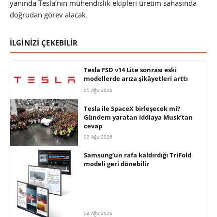
yanında Tesla’nın mühendislik ekipleri üretim sahasında
doğrudan görev alacak.
İLGİNİZİ ÇEKEBİLİR
Tesla FSD v14 Lite sonrası eski
modellerde arıza şikâyetleri arttı
05 Ağu 2026
Tesla ile SpaceX birleşecek mi?
Gündem yaratan iddiaya Musk’tan
cevap
03 Ağu 2026
Samsung’un rafa kaldırdığı TriFold
modeli geri dönebilir
04 Ağu 2026