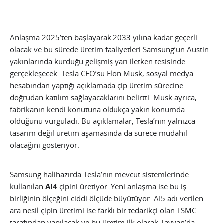
Anlaşma 2025’ten başlayarak 2033 yılına kadar geçerli
olacak ve bu sürede üretim faaliyetleri Samsung’un Austin
yakınlarında kurduğu gelişmiş yarı iletken tesisinde
gerçekleşecek. Tesla CEO’su Elon Musk, sosyal medya
hesabından yaptığı açıklamada çip üretim sürecine
doğrudan katılım sağlayacaklarını belirtti. Musk ayrıca,
fabrikanın kendi konutuna oldukça yakın konumda
olduğunu vurguladı. Bu açıklamalar, Tesla’nın yalnızca
tasarım değil üretim aşamasında da sürece müdahil
olacağını gösteriyor.
Samsung halihazırda Tesla’nın mevcut sistemlerinde
kullanılan
AI4
çipini üretiyor. Yeni anlaşma ise bu iş
birliğinin ölçeğini ciddi ölçüde büyütüyor. AI5 adı verilen
ara nesil çipin üretimi ise farklı bir tedarikçi olan TSMC
tarafından yapılacak ve bu üretim ilk olarak Tayvan’da,