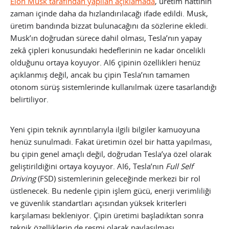
Elon Musk tarafından yapılan açıklamada
, üretim hattının
zaman içinde daha da hızlandırılacağı ifade edildi. Musk,
üretim bandında bizzat bulunacağını da sözlerine ekledi.
Musk’ın doğrudan sürece dahil olması, Tesla’nın yapay
zekâ çipleri konusundaki hedeflerinin ne kadar öncelikli
olduğunu ortaya koyuyor. AI6 çipinin özellikleri henüz
açıklanmış değil, ancak bu çipin Tesla’nın tamamen
otonom sürüş sistemlerinde kullanılmak üzere tasarlandığı
belirtiliyor.
Yeni çipin teknik ayrıntılarıyla ilgili bilgiler kamuoyuna
henüz sunulmadı. Fakat üretimin özel bir hatta yapılması,
bu çipin genel amaçlı değil, doğrudan Tesla’ya özel olarak
geliştirildiğini ortaya koyuyor. AI6, Tesla’nın
Full Self
Driving
(FSD) sistemlerinin geleceğinde merkezi bir rol
üstlenecek. Bu nedenle çipin işlem gücü, enerji verimliliği
ve güvenlik standartları açısından yüksek kriterleri
karşılaması bekleniyor. Çipin üretimi başladıktan sonra
teknik özelliklerin de resmi olarak paylaşılması