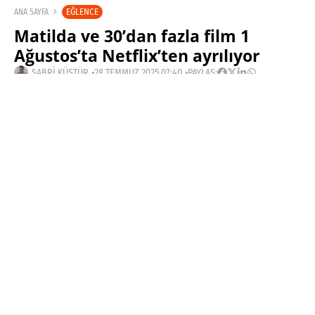
EĞLENCE
ANA SAYFA
Matilda ve 30’dan fazla film 1
Ağustos’ta Netflix’ten ayrılıyor
SABRI KÜSTÜR
28 TEMMUZ 2025 07:40
PAYLAŞ:
Haberleri Kaçırma!