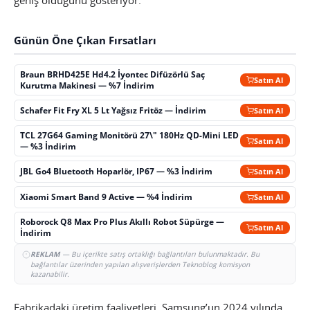
Günün Öne Çıkan Fırsatları
Braun BRHD425E Hd4.2 İyontec Difüzörlü Saç
Satın Al
Kurutma Makinesi — %7 İndirim
Schafer Fit Fry XL 5 Lt Yağsız Fritöz — İndirim
Satın Al
TCL 27G64 Gaming Monitörü 27\" 180Hz QD-Mini LED
Satın Al
— %3 İndirim
JBL Go4 Bluetooth Hoparlör, IP67 — %3 İndirim
Satın Al
Xiaomi Smart Band 9 Active — %4 İndirim
Satın Al
Roborock Q8 Max Pro Plus Akıllı Robot Süpürge —
Satın Al
İndirim
REKLAM
— Bu içerikte satış ortaklığı bağlantıları bulunmaktadır. Bu
bağlantılar üzerinden yapılan alışverişlerden Teknoblog komisyon
kazanabilir.
Fabrikadaki üretim faaliyetleri, Samsung’un 2024 yılında