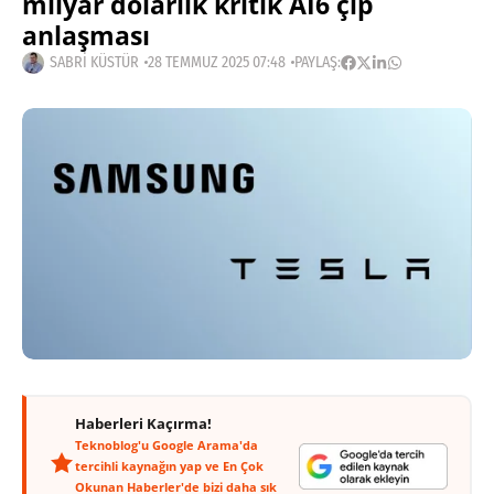
milyar dolarlık kritik AI6 çip
anlaşması
SABRI KÜSTÜR
28 TEMMUZ 2025 07:48
PAYLAŞ:
Haberleri Kaçırma!
Teknoblog'u Google Arama'da
tercihli kaynağın yap ve En Çok
Okunan Haberler'de bizi daha sık