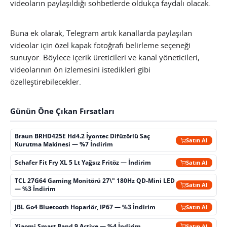
videoların paylaşıldığı sohbetlerde oldukça faydalı olacak.
Buna ek olarak, Telegram artık kanallarda paylaşılan
videolar için özel kapak fotoğrafı belirleme seçeneği
sunuyor. Böylece içerik üreticileri ve kanal yöneticileri,
videolarının ön izlemesini istedikleri gibi
özelleştirebilecekler.
Günün Öne Çıkan Fırsatları
Braun BRHD425E Hd4.2 İyontec Difüzörlü Saç
Satın Al
Kurutma Makinesi — %7 İndirim
Schafer Fit Fry XL 5 Lt Yağsız Fritöz — İndirim
Satın Al
TCL 27G64 Gaming Monitörü 27\" 180Hz QD-Mini LED
Satın Al
— %3 İndirim
JBL Go4 Bluetooth Hoparlör, IP67 — %3 İndirim
Satın Al
Xiaomi Smart Band 9 Active — %4 İndirim
Satın Al