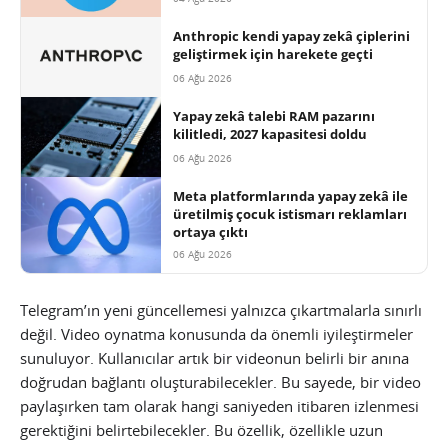
Anthropic kendi yapay zekâ çiplerini
geliştirmek için harekete geçti
06 Ağu 2026
Yapay zekâ talebi RAM pazarını
kilitledi, 2027 kapasitesi doldu
06 Ağu 2026
Meta platformlarında yapay zekâ ile
üretilmiş çocuk istismarı reklamları
ortaya çıktı
06 Ağu 2026
Telegram’ın yeni güncellemesi yalnızca çıkartmalarla sınırlı
değil. Video oynatma konusunda da önemli iyileştirmeler
sunuluyor. Kullanıcılar artık bir videonun belirli bir anına
doğrudan bağlantı oluşturabilecekler. Bu sayede, bir video
paylaşırken tam olarak hangi saniyeden itibaren izlenmesi
gerektiğini belirtebilecekler. Bu özellik, özellikle uzun