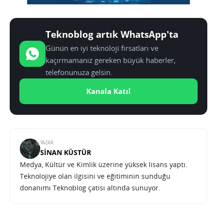
Teknoblog artık WhatsApp'ta
Günün en iyi teknoloji fırsatları ve
kaçırmamanız gereken büyük haberler,
telefonunuza gelsin.
Kanala Katıl
YAZAR:
SINAN KÜSTÜR
Medya, Kültür ve Kimlik üzerine yüksek lisans yaptı.
Teknolojiye olan ilgisini ve eğitiminin sunduğu
donanımı Teknoblog çatısı altında sunuyor.