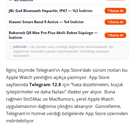
JBL Go4 Bluetooth Hoparlör, IP67 — %3 İndirim
Satın Al
Xiaomi Smart Band 9 Active — %4 İndirim
Satın Al
Roborock Q8 Max Pro Plus Akıllı Robot Süpürge —
Satın Al
İndirim
REKLAM
— Bu içerikte satış ortaklığı bağlantıları bulunmaktadır. Bu
bağlantılar üzerinden yapılan alışverişlerden Teknoblog komisyon
kazanabilir.
İlginç biçimde Telegram’ın App Store’daki sürüm notları bu
Apple Watch yeniliğini açıkça yazmıyor. App Store
sayfasında
Telegram 12.8
için “hata düzeltmeleri, küçük
iyileştirmeler ve daha fazlası” ifadesi yer alıyor. Buna
rağmen 9to5Mac ve MacRumors, yerel Apple Watch
uygulamasının dağıtıma çıktığını aktarıyor. Güncelleme,
Telegram’ın hizmet verdiği bölgelerde App Store üzerinden
indirilebiliyor.