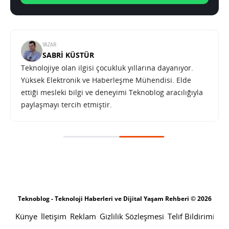
YAZAR:
SABRI KÜSTÜR
Teknolojiye olan ilgisi çocukluk yıllarına dayanıyor.
Yüksek Elektronik ve Haberleşme Mühendisi. Elde
ettiği mesleki bilgi ve deneyimi Teknoblog aracılığıyla
paylaşmayı tercih etmiştir.
Akıllı telefon üretimi geriliyor, sektör 2026’da sert daralma bekliyor
SONRAKI HABER
TEKNOLOJI
ANA SAYFA
Akıllı telefon üretimi geriliyor,
sektör 2026’da sert daralma
bekliyor