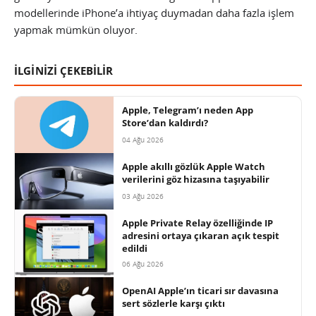
modellerinde iPhone’a ihtiyaç duymadan daha fazla işlem
yapmak mümkün oluyor.
İLGİNİZİ ÇEKEBİLİR
Apple, Telegram’ı neden App
Store’dan kaldırdı?
04 Ağu 2026
Apple akıllı gözlük Apple Watch
verilerini göz hizasına taşıyabilir
03 Ağu 2026
Apple Private Relay özelliğinde IP
adresini ortaya çıkaran açık tespit
edildi
06 Ağu 2026
OpenAI Apple’ın ticari sır davasına
sert sözlerle karşı çıktı