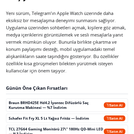
Yeni sürüm, Telegram’ın Apple Watch üzerinde daha
eksiksiz bir mesajlaşma deneyimi sunmasını sağlıyor.
Uygulama üzerinden sohbetleri açmak, kişilere göz atmak,
medya içeriklerini görüntülemek ve sesli mesajlarla yanıt
vermek mümkün oluyor. Bununla birlikte çıkartma ve
konum paylaşımı desteği, mobil uygulamadaki temel
alışkanlıkların saate taşındığını gösteriyor. Bu özellikler
özellikle kısa görüşmeleri bilekten yürütmek isteyen
kullanıcılar için önem taşıyor.
Günün Öne Çıkan Fırsatları
Braun BRHD425E Hd4.2 İyontec Difüzörlü Saç
Satın Al
Kurutma Makinesi — %7 İndirim
Schafer Fit Fry XL 5 Lt Yağsız Fritöz — İndirim
Satın Al
TCL 27G64 Gaming Monitörü 27\" 180Hz QD-Mini LED
Satın Al
— %3 İndirim