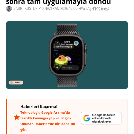
sonra tam uygulamayla döndü
SABRI KÜSTÜR
10 HAZIRAN 2026 13:00
PAYLAŞ:
Haberleri Kaçırma!
Teknoblog'u Google Arama'da
tercihli kaynağın yap ve En Çok
Okunan Haberler'de bizi daha sık
gör.