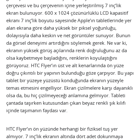
çerçevesi ve bu çerçevenin içine yerleştirilmiş 7 inç’lik
ekran bulunuyor. 600 x 1024 çözünürlüklü LCD kapasitif
ekranı 7 inç’lik boyutu sayesinde Apple’ın tabletlerinde yer
alan ekrana göre daha yüksek bir piksel yoğunluğu,
dolayısıyla daha keskin ve net görüntüler sunuyor. Bunun
da görsel deneyimi artırdığını söylemek gerek. Ne var ki,
ekranın yüksek görüş açılarında renk doğruluğunu az da
olsa kaybetmeye başladığını, renklerin koyulaştığını
görüyoruz. HTC Flyer’ın üst ve alt kenarlarında ön yüze
doğru çıkıntılı bir yapının bulunduğu göze çarpıyor. Bu yapı
tablet bir yüzeye yüzüstü konduğunda ekranın yüzeyle
temas etmesini engelliyor. Ekran çizilmelere karşı dayanıklı
olsa da, bu hiç çizilmeyeceği anlamına gelmiyor. Tableti
çantada taşırken kutusundan çıkan beyaz renkli şık kılıfı
içinde taşımanın faydası var.
HTC Flyer’ın ön yüzünde herhangi bir fiziksel tuş yer
almıyor. 7 inç’lik ekranın altında dört adet dokunmaya