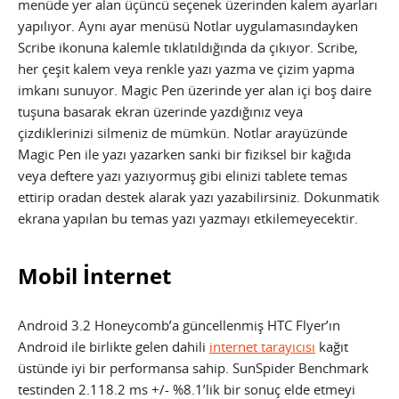
menüde yer alan üçüncü seçenek üzerinden kalem ayarları
yapılıyor. Aynı ayar menüsü Notlar uygulamasındayken
Scribe ikonuna kalemle tıklatıldığında da çıkıyor. Scribe,
her çeşit kalem veya renkle yazı yazma ve çizim yapma
imkanı sunuyor. Magic Pen üzerinde yer alan içi boş daire
tuşuna basarak ekran üzerinde yazdığınız veya
çizdiklerinizi silmeniz de mümkün. Notlar arayüzünde
Magic Pen ile yazı yazarken sanki bir fiziksel bir kağıda
veya deftere yazı yazıyormuş gibi elinizi tablete temas
ettirip oradan destek alarak yazı yazabilirsiniz. Dokunmatik
ekrana yapılan bu temas yazı yazmayı etkilemeyecektir.
Mobil İnternet
Android 3.2 Honeycomb’a güncellenmiş HTC Flyer’ın
Android ile birlikte gelen dahili
internet tarayıcısı
kağıt
üstünde iyi bir performansa sahip. SunSpider Benchmark
testinden 2.118.2 ms +/- %8.1’lik bir sonuç elde etmeyi