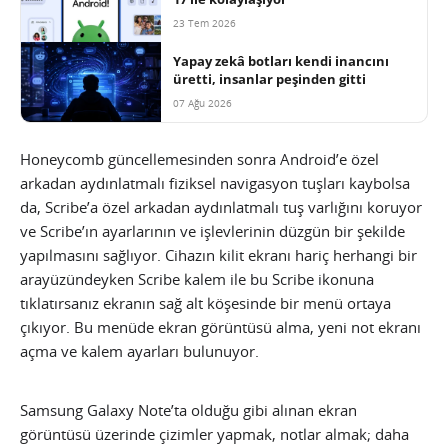
23 Tem 2026
Yapay zekâ botları kendi inancını
üretti, insanlar peşinden gitti
07 Ağu 2026
Honeycomb güncellemesinden sonra Android’e özel
arkadan aydınlatmalı fiziksel navigasyon tuşları kaybolsa
da, Scribe’a özel arkadan aydınlatmalı tuş varlığını koruyor
ve Scribe’ın ayarlarının ve işlevlerinin düzgün bir şekilde
yapılmasını sağlıyor. Cihazın kilit ekranı hariç herhangi bir
arayüzündeyken Scribe kalem ile bu Scribe ikonuna
tıklatırsanız ekranın sağ alt köşesinde bir menü ortaya
çıkıyor. Bu menüde ekran görüntüsü alma, yeni not ekranı
açma ve kalem ayarları bulunuyor.
Samsung Galaxy Note’ta olduğu gibi alınan ekran
görüntüsü üzerinde çizimler yapmak, notlar almak; daha