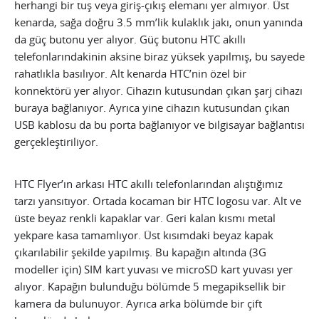
herhangi bir tuş veya giriş-çıkış elemanı yer almıyor. Üst
kenarda, sağa doğru 3.5 mm’lik kulaklık jakı, onun yanında
da güç butonu yer alıyor. Güç butonu HTC akıllı
telefonlarındakinin aksine biraz yüksek yapılmış, bu sayede
rahatlıkla basılıyor. Alt kenarda HTC’nin özel bir
konnektörü yer alıyor. Cihazın kutusundan çıkan şarj cihazı
buraya bağlanıyor. Ayrıca yine cihazın kutusundan çıkan
USB kablosu da bu porta bağlanıyor ve bilgisayar bağlantısı
gerçekleştiriliyor.
HTC Flyer’ın arkası HTC akıllı telefonlarından alıştığımız
tarzı yansıtıyor. Ortada kocaman bir HTC logosu var. Alt ve
üste beyaz renkli kapaklar var. Geri kalan kısmı metal
yekpare kasa tamamlıyor. Üst kısımdaki beyaz kapak
çıkarılabilir şekilde yapılmış. Bu kapağın altında (3G
modeller için) SIM kart yuvası ve microSD kart yuvası yer
alıyor. Kapağın bulunduğu bölümde 5 megapiksellik bir
kamera da bulunuyor. Ayrıca arka bölümde bir çift