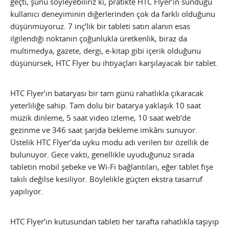
geçti, şunu söyleyebiliriz ki, pratikte HTC Flyer’ın sunduğu
kullanıcı deneyiminin diğerlerinden çok da farklı olduğunu
düşünmüyoruz. 7 inç’lik bir tableti satın alanın esas
ilgilendiği noktanın çoğunlukla üretkenlik, biraz da
multimedya, gazete, dergi, e-kitap gibi içerik olduğunu
düşünürsek, HTC Flyer bu ihtiyaçları karşılayacak bir tablet.
HTC Flyer’ın bataryası bir tam günü rahatlıkla çıkaracak
yeterliliğe sahip. Tam dolu bir batarya yaklaşık 10 saat
müzik dinleme, 5 saat video izleme, 10 saat web’de
gezinme ve 346 saat şarjda bekleme imkânı sunuyor.
Üstelik HTC Flyer’da uyku modu adı verilen bir özellik de
bulunuyor. Gece vakti, genellikle uyuduğunuz sırada
tabletin mobil şebeke ve Wi-Fi bağlantıları, eğer tablet fişe
takılı değilse kesiliyor. Böylelikle güçten ekstra tasarruf
yapılıyor.
HTC Flyer’ın kutusundan tableti her tarafta rahatlıkla taşıyıp