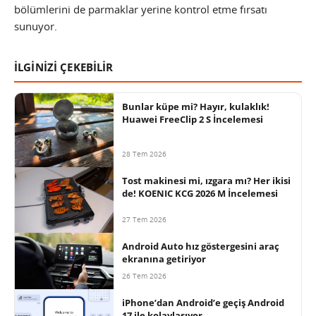
bölümlerini de parmaklar yerine kontrol etme fırsatı
sunuyor.
İLGİNİZİ ÇEKEBİLİR
Bunlar küpe mi? Hayır, kulaklık!
Huawei FreeClip 2 S İncelemesi
28 Tem 2026
Tost makinesi mi, ızgara mı? Her ikisi
de! KOENIC KCG 2026 M İncelemesi
27 Tem 2026
Android Auto hız göstergesini araç
ekranına getiriyor
26 Tem 2026
iPhone’dan Android’e geçiş Android
17 ile kolaylaşıyor