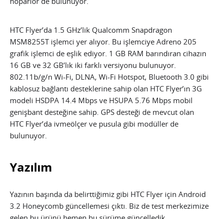
hoparlör de bulunuyor.
HTC Flyer’da 1.5 GHz’lik Qualcomm Snapdragon
MSM8255T işlemci yer alıyor. Bu işlemciye Adreno 205
grafik işlemci de eşlik ediyor. 1 GB RAM barındıran cihazın
16 GB ve 32 GB’lık iki farklı versiyonu bulunuyor.
802.11b/g/n Wi-Fi, DLNA, Wi-Fi Hotspot, Bluetooth 3.0 gibi
kablosuz bağlantı desteklerine sahip olan HTC Flyer’ın 3G
modeli HSDPA 14.4 Mbps ve HSUPA 5.76 Mbps mobil
genişbant desteğine sahip. GPS desteği de mevcut olan
HTC Flyer’da ivmeölçer ve pusula gibi modüller de
bulunuyor.
Yazılım
Yazının başında da belirttiğimiz gibi HTC Flyer için Android
3.2 Honeycomb güncellemesi çıktı. Biz de test merkezimize
gelen bu ürünü hemen bu sürüme güncelledik.