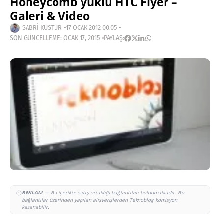
Honeycomb yüklü HTC Flyer –
Galeri & Video
SABRI KÜSTÜR
17 OCAK 2012 00:05
SON GÜNCELLEME: OCAK 17, 2015
PAYLAŞ:
REKLAM
— Bu içerikte satış ortaklığı bağlantıları bulunmaktadır. Bu
bağlantılar üzerinden yapılan alışverişlerden Teknoblog komisyon
kazanabilir.