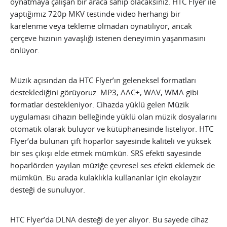
oynatmaya çalışan bir araca sahip olacaksınız. HTC Flyer ile
yaptığımız 720p MKV testinde video herhangi bir
karelenme veya tekleme olmadan oynatılıyor, ancak
çerçeve hızının yavaşlığı istenen deneyimin yaşanmasını
önlüyor.
Müzik açısından da HTC Flyer’ın geleneksel formatları
desteklediğini görüyoruz. MP3, AAC+, WAV, WMA gibi
formatlar destekleniyor. Cihazda yüklü gelen Müzik
uygulaması cihazın belleğinde yüklü olan müzik dosyalarını
otomatik olarak buluyor ve kütüphanesinde listeliyor. HTC
Flyer’da bulunan çift hoparlör sayesinde kaliteli ve yüksek
bir ses çıkışı elde etmek mümkün. SRS efekti sayesinde
hoparlörden yayılan müziğe çevresel ses efekti eklemek de
mümkün. Bu arada kulaklıkla kullananlar için ekolayzır
desteği de sunuluyor.
HTC Flyer’da DLNA desteği de yer alıyor. Bu sayede cihaz