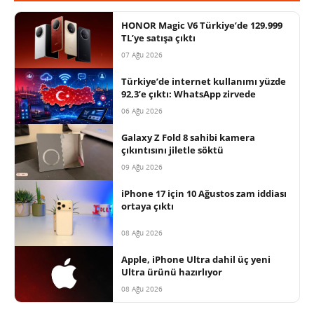
HONOR Magic V6 Türkiye’de 129.999
TL’ye satışa çıktı
07 Ağu 2026
Türkiye’de internet kullanımı yüzde
92,3’e çıktı: WhatsApp zirvede
06 Ağu 2026
Galaxy Z Fold 8 sahibi kamera
çıkıntısını jiletle söktü
09 Ağu 2026
iPhone 17 için 10 Ağustos zam iddiası
ortaya çıktı
08 Ağu 2026
Apple, iPhone Ultra dahil üç yeni
Ultra ürünü hazırlıyor
08 Ağu 2026