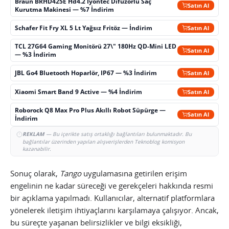
Braun BRHD425E Hd4.2 İyontec Difüzörlü Saç
Satın Al
Kurutma Makinesi — %7 İndirim
Schafer Fit Fry XL 5 Lt Yağsız Fritöz — İndirim
Satın Al
TCL 27G64 Gaming Monitörü 27\" 180Hz QD-Mini LED
Satın Al
— %3 İndirim
JBL Go4 Bluetooth Hoparlör, IP67 — %3 İndirim
Satın Al
Xiaomi Smart Band 9 Active — %4 İndirim
Satın Al
Roborock Q8 Max Pro Plus Akıllı Robot Süpürge —
Satın Al
İndirim
REKLAM
— Bu içerikte satış ortaklığı bağlantıları bulunmaktadır. Bu
bağlantılar üzerinden yapılan alışverişlerden Teknoblog komisyon
kazanabilir.
Sonuç olarak,
Tango
uygulamasına getirilen erişim
engelinin ne kadar süreceği ve gerekçeleri hakkında resmi
bir açıklama yapılmadı. Kullanıcılar, alternatif platformlara
yönelerek iletişim ihtiyaçlarını karşılamaya çalışıyor. Ancak,
bu süreçte yaşanan belirsizlikler ve bilgi eksikliği,