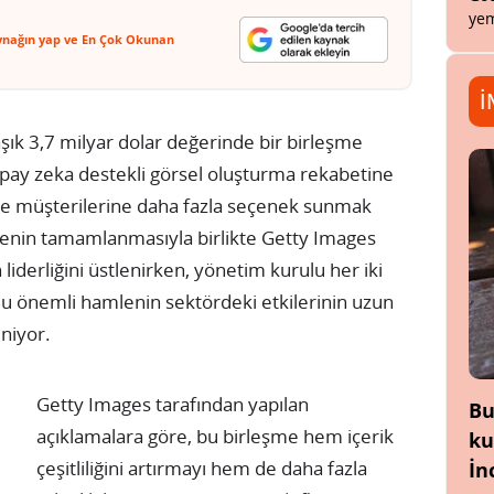
yem
ynağın yap ve En Çok Okunan
İ
aşık 3,7 milyar dolar değerinde bir birleşme
yapay zeka destekli görsel oluşturma rekabetine
ve müşterilerine daha fazla seçenek sunmak
eşmenin tamamlanmasıyla birlikte Getty Images
 liderliğini üstlenirken, yönetim kurulu her iki
 Bu önemli hamlenin sektördeki etkilerinin uzun
niyor.
Getty Images tarafından yapılan
Bu
açıklamalara göre, bu birleşme hem içerik
ku
çeşitliliğini artırmayı hem de daha fazla
İn