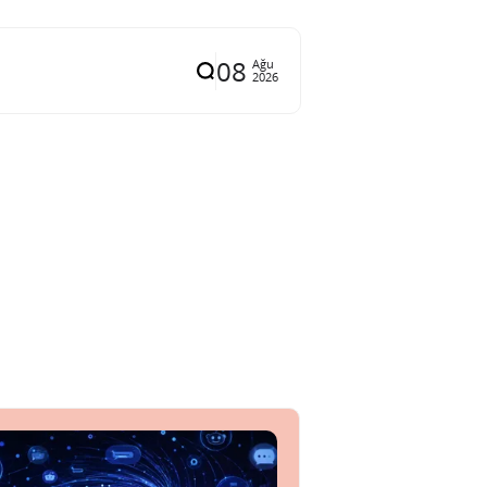
08
Ağu
2026