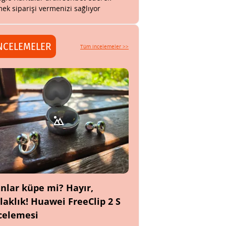
ek siparişi vermenizi sağlıyor
NCELEMELER
Tüm incelemeler >>
nlar küpe mi? Hayır,
laklık! Huawei FreeClip 2 S
celemesi