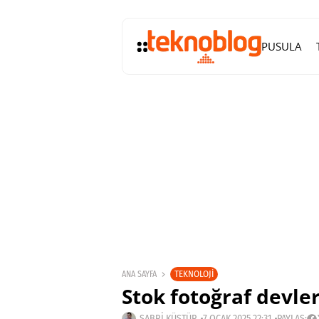
PUSULA
TEKNOLOJI
ANA SAYFA
Stok fotoğraf devler
SABRI KÜSTÜR
7 OCAK 2025 22:31
PAYLAŞ: