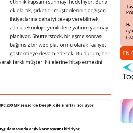
etkinlik kapsamı sunmayı hedefliyor. Buna
Tos
ek olarak, şirketler müşterilerinin değişen
KO
ihtiyaçlarına daha iyi cevap verebilmek
Har
adına teknolojik yeniliklere yatırım yapmayı
oyu
planlıyor. Shutterstock, birleşme sonrası
(FX
bağımsız bir web platformu olarak faaliyet
EN 
göstermeye devam edecek. Bu durum, her
arak farklı müşteri kitlelerine hitap etmesini
C 200 MP sensörde DeepPix ile sınırları zorluyor
 uygulamasında arşiv karmaşasını bitiriyor