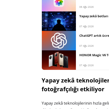
06 Ağu 2026
Yapay zekâ botları 
07 Ağu 2026
ChatGPT artık ücret
07 Ağu 2026
HONOR Magic V6 Tür
07 Ağu 2026
Yapay zekâ teknolojiler
fotoğrafçılığı etkiliyor
Yapay zekâ teknolojilerinin hızla g