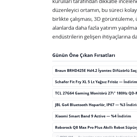
kurulları tarafından dikkatle incele
düzenleyici ortamın, bu süreci kolay
birlikte çalışması, 3D görüntüleme, 
alanlarda daha fazla yatırım yapılma
endüstrilerin gelişen ihtiyaçlarına 
Günün Öne Çıkan Fırsatları
Braun BRHD425E Hd4.2 İyontec Difüzörlü Sa
Schafer Fit Fry XL 5 Lt Yağsız Fritöz — İndiri
TCL 27G64 Gaming Monitörü 27\" 180Hz QD-
JBL Go4 Bluetooth Hoparlör, IP67 — %3 İndir
Xiaomi Smart Band 9 Active — %4 İndirim
Roborock Q8 Max Pro Plus Akıllı Robot Süpü