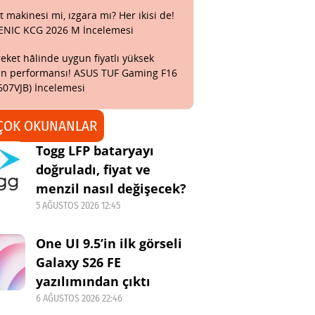
t makinesi mi, ızgara mı? Her ikisi de!
ENIC KCG 2026 M İncelemesi
eket hâlinde uygun fiyatlı yüksek
n performansı! ASUS TUF Gaming F16
607VJB) İncelemesi
ÇOK OKUNANLAR
Togg LFP bataryayı
doğruladı, fiyat ve
menzil nasıl değişecek?
5 AĞUSTOS 2026 12:45
One UI 9.5’in ilk görseli
Galaxy S26 FE
yazılımından çıktı
6 AĞUSTOS 2026 22:46