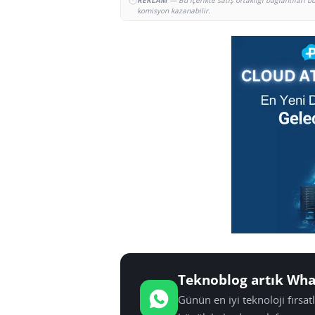
REKLAM
— Bu içerikte satış ortaklığı bağlantıları 
komisyon kazanabilir.
Teknoblog artık Wha
Günün en iyi teknoloji fırsa