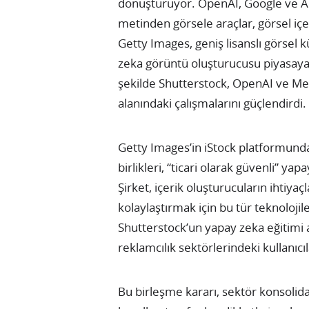
dönüştürüyor. OpenAI, Google ve Adob
metinden görsele araçlar, görsel içer
Getty Images, geniş lisanslı görsel 
zeka görüntü oluşturucusu piyasaya 
şekilde Shutterstock, OpenAI ve Met
alanındaki çalışmalarını güçlendirdi.
Getty Images’in iStock platformunda 
birlikleri, “ticari olarak güvenli” yap
Şirket, içerik oluşturucuların ihtiyaç
kolaylaştırmak için bu tür teknolo
Shutterstock’un yapay zeka eğitimi a
reklamcılık sektörlerindeki kullanıcıla
Bu birleşme kararı, sektör konsolida