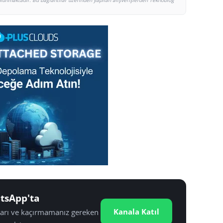
bulunmaktadır. Bu bağlantılar üzerinden yapılan alışverişlerden Teknoblog
tsApp'ta
Kanala Katıl
tları ve kaçırmamanız gereken