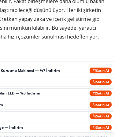
nebilir. Fakat birleşmelere daha olumlu bakan
laştırabileceği düşünülüyor. Her iki şirketin
üretken yapay zeka ve içerik geliştirme gibi
sını mümkün kılabilir. Bu sayede, yaratıcı
daha hızlı çözümler sunulması hedefleniyor.
ç Kurutma Makinesi — %7 İndirim
Satın Al
m
Satın Al
Mini LED — %3 İndirim
Satın Al
im
Satın Al
Satın Al
rge — İndirim
Satın Al