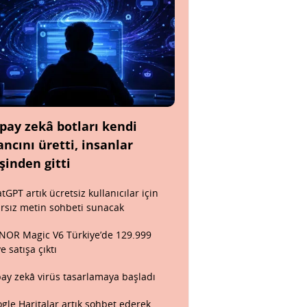
pay zekâ botları kendi
ancını üretti, insanlar
şinden gitti
tGPT artık ücretsiz kullanıcılar için
ırsız metin sohbeti sunacak
OR Magic V6 Türkiye’de 129.999
ye satışa çıktı
ay zekâ virüs tasarlamaya başladı
gle Haritalar artık sohbet ederek