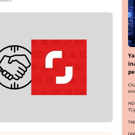
Ya
in
pe
Cha
sın
HON
TL’
Yap
Goo