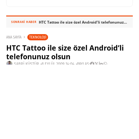
HTC Tattoo ile size özel Android’li telefonunuz olsun
SONRAKI HABER
TEKNOLOJI
ANA SAYFA
HTC Tattoo ile size özel Android’li
telefonunuz olsun
SABRI KÜSTÜR
8 EYLÜL 2009 14:04
PAYLAŞ:
Haberleri Kaçırma!
Teknoblog'u Google Arama'da
tercihli kaynağın yap ve En Çok
Okunan Haberler'de bizi daha sık
gör.
Daha önce HTC Click
adıyla internete