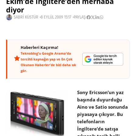
Ekim’de İngiltere’den merhaba
diyor
SABRI KÜSTÜR
8 EYLÜL 2009 15:17
PAYLAŞ:
Haberleri Kaçırma!
Teknoblog'u Google Arama'da
tercihli kaynağın yap ve En Çok
Okunan Haberler'de bizi daha sık
gör.
Sony Ericsson’un yaz
başında duyurduğu
Aino ve Satio sonunda
piyasaya çıkıyor. Bu
telefonların
İngiltere’de satışa