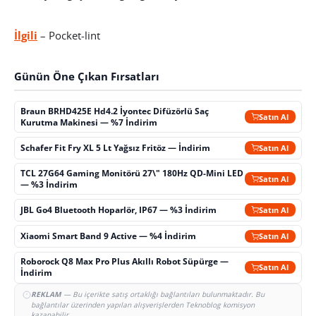
İlgili
– Pocket-lint
Günün Öne Çıkan Fırsatları
Braun BRHD425E Hd4.2 İyontec Difüzörlü Saç
Satın Al
Kurutma Makinesi — %7 İndirim
Schafer Fit Fry XL 5 Lt Yağsız Fritöz — İndirim
Satın Al
TCL 27G64 Gaming Monitörü 27\" 180Hz QD-Mini LED
Satın Al
— %3 İndirim
JBL Go4 Bluetooth Hoparlör, IP67 — %3 İndirim
Satın Al
Xiaomi Smart Band 9 Active — %4 İndirim
Satın Al
Roborock Q8 Max Pro Plus Akıllı Robot Süpürge —
Satın Al
İndirim
REKLAM
— Bu içerikte satış ortaklığı bağlantıları bulunmaktadır. Bu
bağlantılar üzerinden yapılan alışverişlerden Teknoblog komisyon
kazanabilir.