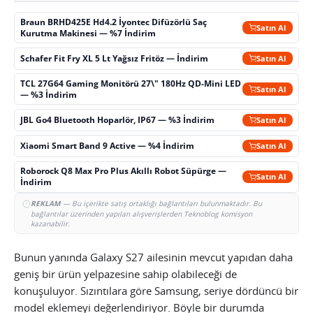
Braun BRHD425E Hd4.2 İyontec Difüzörlü Saç
Satın Al
Kurutma Makinesi — %7 İndirim
Schafer Fit Fry XL 5 Lt Yağsız Fritöz — İndirim
Satın Al
TCL 27G64 Gaming Monitörü 27\" 180Hz QD-Mini LED
Satın Al
— %3 İndirim
JBL Go4 Bluetooth Hoparlör, IP67 — %3 İndirim
Satın Al
Xiaomi Smart Band 9 Active — %4 İndirim
Satın Al
Roborock Q8 Max Pro Plus Akıllı Robot Süpürge —
Satın Al
İndirim
REKLAM
— Bu içerikte satış ortaklığı bağlantıları bulunmaktadır. Bu
bağlantılar üzerinden yapılan alışverişlerden Teknoblog komisyon
kazanabilir.
Bunun yanında Galaxy S27 ailesinin mevcut yapıdan daha
geniş bir ürün yelpazesine sahip olabileceği de
konuşuluyor. Sızıntılara göre Samsung, seriye dördüncü bir
model eklemeyi değerlendiriyor. Böyle bir durumda