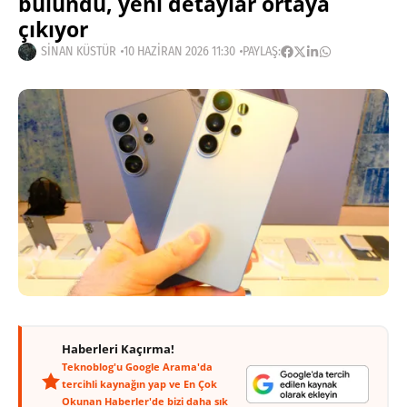
bulundu, yeni detaylar ortaya
çıkıyor
SINAN KÜSTÜR
10 HAZIRAN 2026 11:30
PAYLAŞ:
Haberleri Kaçırma!
Teknoblog'u Google Arama'da
tercihli kaynağın yap ve En Çok
Okunan Haberler'de bizi daha sık