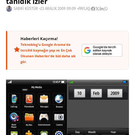
tanıdık izler
SABRI KÜSTÜR
23 ARALIK 2009 09:09
PAYLAŞ:
Haberleri Kaçırma!
Teknoblog'u Google Arama'da
tercihli kaynağın yap ve En Çok
Okunan Haberler'de bizi daha sık
gör.