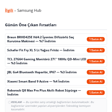
İlgili
– Samsung Hub
Günün Öne Çıkan Fırsatları
Braun BRHD425E Hd4.2 İyontec Difüzörlü Saç
Satın Al
Kurutma Makinesi — %7 İndirim
Schafer Fit Fry XL 5 Lt Yağsız Fritöz — İndirim
Satın Al
TCL 27G64 Gaming Monitörü 27\" 180Hz QD-Mini LED
Satın Al
— %3 İndirim
JBL Go4 Bluetooth Hoparlör, IP67 — %3 İndirim
Satın Al
Xiaomi Smart Band 9 Active — %4 İndirim
Satın Al
Roborock Q8 Max Pro Plus Akıllı Robot Süpürge —
Satın Al
İndirim
REKLAM
— Bu içerikte satış ortaklığı bağlantıları bulunmaktadır. Bu
bağlantılar üzerinden yapılan alışverişlerden Teknoblog komisyon
kazanabilir.