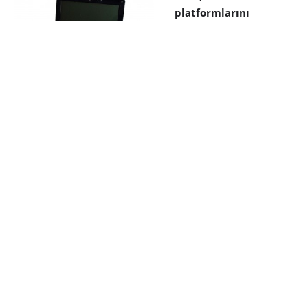
platformlarını
resmileştirdikten
hemen sonra ve bu
platformu kullanan
yeni netbook’lar CES’te
boy göstermeden hemen önce, bu yeni işlemcileri
benchmark ustalarının ellerine teslim etti.
Netbook’lar için geliştirilen N450 ve nettop’lar için
geliştirilen D510 işlemcileriyle ilgili beklenen
benchmark sonuçları sonunda ortaya çıktı.