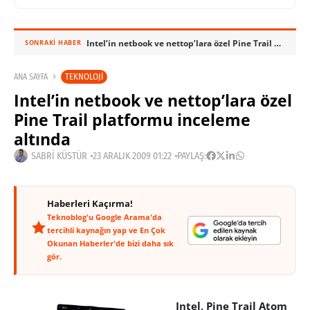
Intel’in netbook ve nettop’lara özel Pine Trail platformu inceleme altında
SONRAKI HABER
TEKNOLOJI
ANA SAYFA
Intel’in netbook ve nettop’lara özel
Pine Trail platformu inceleme
altında
SABRI KÜSTÜR
23 ARALIK 2009 01:22
PAYLAŞ:
Haberleri Kaçırma!
Teknoblog'u Google Arama'da
tercihli kaynağın yap ve En Çok
Okunan Haberler'de bizi daha sık
gör.
Intel, Pine Trail Atom