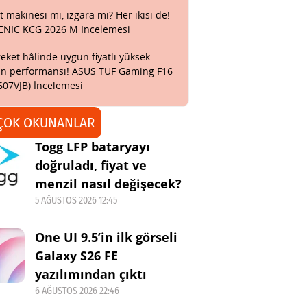
t makinesi mi, ızgara mı? Her ikisi de!
ENIC KCG 2026 M İncelemesi
eket hâlinde uygun fiyatlı yüksek
n performansı! ASUS TUF Gaming F16
607VJB) İncelemesi
ÇOK OKUNANLAR
Togg LFP bataryayı
doğruladı, fiyat ve
menzil nasıl değişecek?
5 AĞUSTOS 2026 12:45
One UI 9.5’in ilk görseli
Galaxy S26 FE
yazılımından çıktı
6 AĞUSTOS 2026 22:46