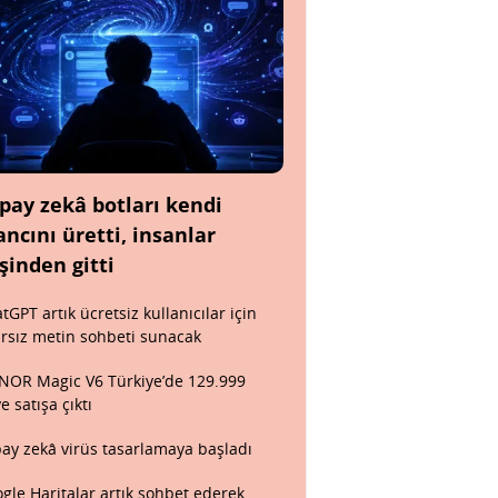
pay zekâ botları kendi
ancını üretti, insanlar
şinden gitti
tGPT artık ücretsiz kullanıcılar için
ırsız metin sohbeti sunacak
OR Magic V6 Türkiye’de 129.999
ye satışa çıktı
ay zekâ virüs tasarlamaya başladı
gle Haritalar artık sohbet ederek