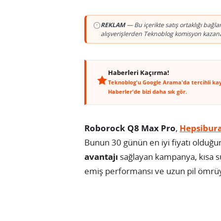
REKLAM
— Bu içerikte satış ortaklığı bağl
alışverişlerden Teknoblog komisyon kazanab
Haberleri Kaçırma!
Teknoblog'u Google Arama'da tercihli ka
Haberler'de bizi daha sık gör.
Roborock Q8 Max Pro
,
Hepsibura
Bunun 30 günün en iyi fiyatı olduğun
avantajı
sağlayan kampanya, kısa sür
emiş performansı ve uzun pil ömrüyle 