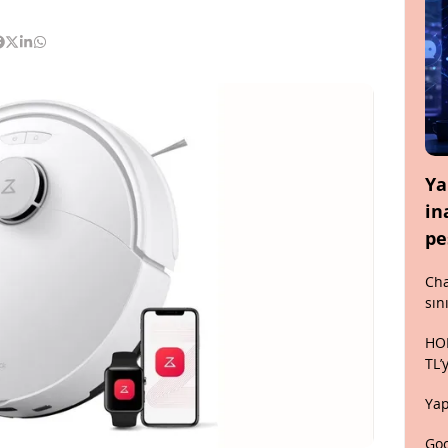
Ya
in
pe
Cha
sın
HON
TL’
Yap
Goo