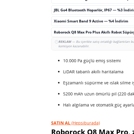
JBL Go4 Bluetooth Hoparlör, IP67 — %3 İndir
Xiaomi Smart Band 9 Active — %4 İndirim
Roborock Q8 Max Pro Plus Akıllı Robot Süpü
REKLAM
— Bu içerikte satış ortaklığı bağlantıları 
komisyon kazanabilir.
10.000 Pa güçlü emiş sistemi
LiDAR tabanlı akıllı haritalama
Eşzamanlı süpürme ve ıslak silme iş
5200 mAh uzun ömürlü pil (220 dak
Halı algılama ve otomatik güç ayarl
SATIN AL
(Hepsiburada)
Roborock Q8 Max Pro, 