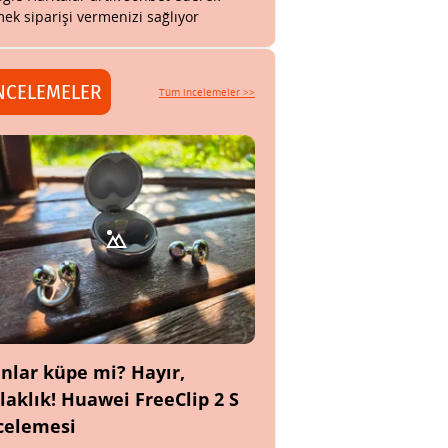
ek siparişi vermenizi sağlıyor
NCELEMELER
Tüm incelemeler >>
nlar küpe mi? Hayır,
laklık! Huawei FreeClip 2 S
celemesi