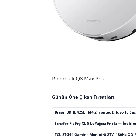
Roborock Q8 Max Pro
Günün Öne Çıkan Fırsatları
Braun BRHD425E Hd4.2 İyontec Difüzörlü Sa
Schafer Fit Fry XL 5 Lt Yağsız Fritöz — İndiri
TCL 27G64 Gaming Monitörü 27\" 180Hz QD-