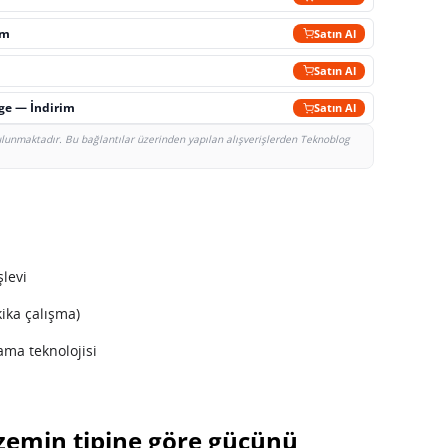
im
Satın Al
Satın Al
rge — İndirim
Satın Al
bulunmaktadır. Bu bağlantılar üzerinden yapılan alışverişlerden Teknoblog
levi
ika çalışma)
ama teknolojisi
zemin tipine göre gücünü