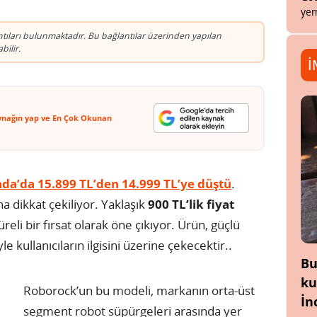
yem
antıları bulunmaktadır. Bu bağlantılar üzerinden yapılan
ilir.
İ
ynağın yap ve En Çok Okunan
da’da 15.899 TL’den 14.999 TL’ye düştü
.
a dikkat çekiliyor. Yaklaşık
900 TL’lik fiyat
eli bir fırsat olarak öne çıkıyor. Ürün, güçlü
kullanıcıların ilgisini üzerine çekecektir..
Bu
ku
Roborock’un bu modeli, markanın orta-üst
İn
segment robot süpürgeleri arasında yer