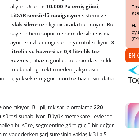
alıyor. Üründe
10.000 Pa emiş gücü
,
Tos
KO
LiDAR sensörlü navigasyon
sistemi ve
ıslak silme
özelliği bir arada bulunuyor. Bu
Har
oyu
sayede hem süpürme hem de silme işlevi
(FX
aynı temizlik döngüsünde yürütülebiliyor.
3
litrelik su haznesi
ve
0,3 litrelik toz
EN 
haznesi
, cihazın günlük kullanımda sürekli
müdahale gerektirmeden çalışmasını
mlarında, yüksek emiş gücünün toz haznesini daha
e
öne çıkıyor. Bu pil, tek şarjla ortalama
220
a
süresi sunabiliyor. Büyük metrekareli evlerde
abilen bu süre, segmentine göre güçlü bir değer.
nım vadederken şarj süresinin yaklaşık 3 ila 5