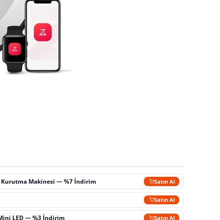
ç Kurutma Makinesi — %7 İndirim
Satın Al
m
Satın Al
Mini LED — %3 İndirim
Satın Al