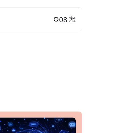
08
Ağu
2026