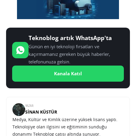
Teknoblog artık WhatsApp'ta
Günün en iyi teknoloji fırsatları ve
kaçırmamanız gereken büyük haberler,
telefonunuza gelsin.
Kanala Katıl
YAZAR:
SINAN KÜSTÜR
Medya, Kültür ve Kimlik üzerine yüksek lisans yaptı.
Teknolojiye olan ilgisini ve eğitiminin sunduğu
donanımı Teknoblog çatısı altında sunuyor.