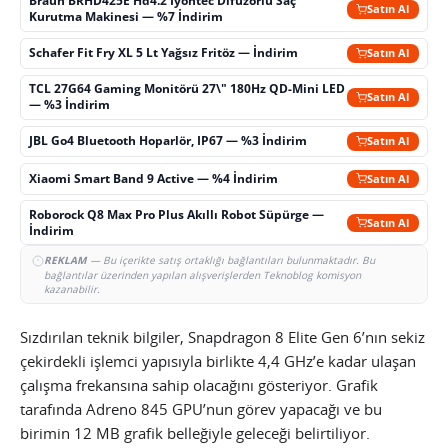
Braun BRHD425E Hd4.2 İyontec Difüzörlü Saç
Satın Al
Kurutma Makinesi — %7 İndirim
Schafer Fit Fry XL 5 Lt Yağsız Fritöz — İndirim
Satın Al
TCL 27G64 Gaming Monitörü 27\" 180Hz QD-Mini LED
Satın Al
— %3 İndirim
JBL Go4 Bluetooth Hoparlör, IP67 — %3 İndirim
Satın Al
Xiaomi Smart Band 9 Active — %4 İndirim
Satın Al
Roborock Q8 Max Pro Plus Akıllı Robot Süpürge —
Satın Al
İndirim
REKLAM
— Bu içerikte satış ortaklığı bağlantıları bulunmaktadır. Bu
bağlantılar üzerinden yapılan alışverişlerden Teknoblog komisyon
kazanabilir.
Sızdırılan teknik bilgiler, Snapdragon 8 Elite Gen 6’nın sekiz
çekirdekli işlemci yapısıyla birlikte 4,4 GHz’e kadar ulaşan
çalışma frekansına sahip olacağını gösteriyor. Grafik
tarafında Adreno 845 GPU’nun görev yapacağı ve bu
birimin 12 MB grafik belleğiyle geleceği belirtiliyor.