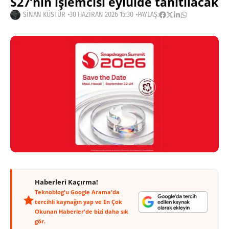
S27’nin işlemcisi eylülde tanıtılacak
SINAN KÜSTÜR
30 HAZIRAN 2026 15:30
PAYLAŞ:
Haberleri Kaçırma!
Teknoblog'u Google Arama'da
tercihli kaynağın yap ve En Çok
Okunan Haberler'de bizi daha sık
gör.