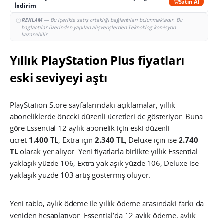
Satın Al
İndirim
REKLAM
— Bu içerikte satış ortaklığı bağlantıları bulunmaktadır. Bu
bağlantılar üzerinden yapılan alışverişlerden Teknoblog komisyon
kazanabilir.
Yıllık PlayStation Plus fiyatları
eski seviyeyi aştı
PlayStation Store sayfalarındaki açıklamalar, yıllık
aboneliklerde önceki düzenli ücretleri de gösteriyor. Buna
göre Essential 12 aylık abonelik için eski düzenli
ücret
1.400 TL
, Extra için
2.340 TL
, Deluxe için ise
2.740
TL
olarak yer alıyor. Yeni fiyatlarla birlikte yıllık Essential
yaklaşık yüzde 106, Extra yaklaşık yüzde 106, Deluxe ise
yaklaşık yüzde 103 artış göstermiş oluyor.
Yeni tablo, aylık ödeme ile yıllık ödeme arasındaki farkı da
yeniden hesaplatıyor. Essential’da 12 aylık ödeme, aylık