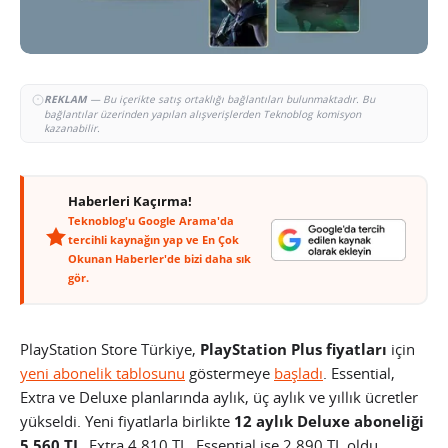
REKLAM
— Bu içerikte satış ortaklığı bağlantıları bulunmaktadır. Bu
bağlantılar üzerinden yapılan alışverişlerden Teknoblog komisyon
kazanabilir.
Haberleri Kaçırma!
Teknoblog'u Google Arama'da
tercihli kaynağın yap ve En Çok
Okunan Haberler'de bizi daha sık
gör.
PlayStation Store Türkiye,
PlayStation Plus fiyatları
için
yeni abonelik tablosunu
göstermeye
başladı
. Essential,
Extra ve Deluxe planlarında aylık, üç aylık ve yıllık ücretler
yükseldi. Yeni fiyatlarla birlikte
12 aylık Deluxe aboneliği
5.560 TL
, Extra 4.810 TL, Essential ise 2.890 TL oldu.