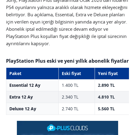
Sony, PlayStation Plus sayfalarında Ocak 2026’dan itibaren
PS4 oyunlarını yalnızca aralıklı olarak hizmete ekleyeceğini
belirtiyor. Bu açıklama, Essential, Extra ve Deluxe planları
için verilen oyun içeriği bilgisinin yanında ayrıca yer alıyor.
Abonelik iptal edilmediği sürece devam ediyor ve
PlayStation Plus koşulları fiyat değişikliği ile iptal sürecinin
ayrıntılarını kapsıyor.
PlayStation Plus eski ve yeni yıllık abonelik fiyatları
Paket
Eski fiyat
Yeni fiyat
Essential 12 Ay
1.400 TL
2.890 TL
Extra 12 Ay
2.340 TL
4.810 TL
Deluxe 12 Ay
2.740 TL
5.560 TL