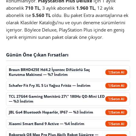
konumlanıyor.
PlayStation Plus Deluxe
için 1 aylık
abonelik
710 TL
, 3 aylık abonelik
1.960 TL
, 12 aylık
abonelik ise
5.560 TL
oldu. Bu paket Extra avantajlarına ek
olarak Klasikler Kataloğu’nu ve oyun deneme sürümlerini
içeriyor. Böylece Deluxe, PlayStation Plus içinde en geniş
içerik erişimini sunan paket olarak öne çıkıyor.
Günün Öne Çıkan Fırsatları
Braun BRHD425E Hd4.2 İyontec Difüzörlü Saç
Satın Al
Kurutma Makinesi — %7 İndirim
Schafer Fit Fry XL 5 Lt Yağsız Fritöz — İndirim
Satın Al
TCL 27G64 Gaming Monitörü 27\" 180Hz QD-Mini LED
Satın Al
— %3 İndirim
JBL Go4 Bluetooth Hoparlör, IP67 — %3 İndirim
Satın Al
Xiaomi Smart Band 9 Active — %4 İndirim
Satın Al
Roborock Q8 Max Pro Plus Akıllı Robot Süpürge —