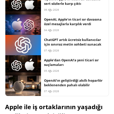
sert sözlerle karşı çıktı
06 Ağu 2026
OpenAI, Apple’ın ticari sır davasına
özel mesajlarla karşılık verdi
04 Ağu 2026
ChatGPT artık ücretsiz kullanıcılar
için sınırsız metin sohbeti sunacak
07 Ağu 2026
Apple’dan OpenAI’a yeni ticari sır
suçlamaları
05 Ağu 2026
OpenAI’ın geliştirdiği akıllı hoparlör
beklenenden pahalı olabilir
07 Ağu 2026
Apple ile iş ortaklarının yaşadığı