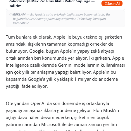
Roborock Q8 Max Pro Plus Akıllı Robot Süpürge —
Satın Al
İndirim
REKLAM
— Bu içerikte satış ortaklığı bağlantıları bulunmaktadır. Bu
bağlantılar üzerinden yapılan alışverişlerden Teknoblog komisyon
kazanabilir.
Tüm bunlara ek olarak, Apple ile büyük teknoloji şirketleri
arasındaki ilişkilerin tamamen kopmadığı örnekler de
bulunuyor. Google, bugün Apple’ın yapay zekâ altyapı
ortaklarından biri konumunda yer alıyor. İki şirketin, Apple
Intelligence özelliklerinde Gemini modellerinin kullanılması
için çok yıllı bir anlaşma yaptığı belirtiliyor. Apple’ın bu
kapsamda Google’a yıllık yaklaşık 1 milyar dolar ödeme
yaptığı ifade ediliyor.
Öte yandan OpenAI da son dönemde iş ortaklarıyla
yaşadığı anlaşmazlıklarla gündeme geliyor. Elon Musk’ın
açtığı dava hâlen devam ederken, şirketin en büyük
yatırımcılarından Microsoft ile de zaman zaman gerilim