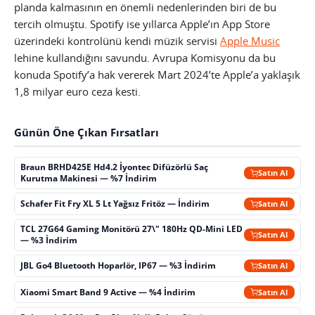
planda kalmasının en önemli nedenlerinden biri de bu
tercih olmuştu. Spotify ise yıllarca Apple’ın App Store
üzerindeki kontrolünü kendi müzik servisi
Apple Music
lehine kullandığını savundu. Avrupa Komisyonu da bu
konuda Spotify’a hak vererek Mart 2024’te Apple’a yaklaşık
1,8 milyar euro ceza kesti.
Günün Öne Çıkan Fırsatları
Braun BRHD425E Hd4.2 İyontec Difüzörlü Saç
Satın Al
Kurutma Makinesi — %7 İndirim
Schafer Fit Fry XL 5 Lt Yağsız Fritöz — İndirim
Satın Al
TCL 27G64 Gaming Monitörü 27\" 180Hz QD-Mini LED
Satın Al
— %3 İndirim
JBL Go4 Bluetooth Hoparlör, IP67 — %3 İndirim
Satın Al
Xiaomi Smart Band 9 Active — %4 İndirim
Satın Al