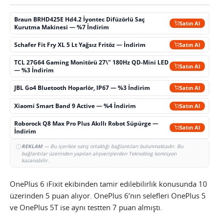
Braun BRHD425E Hd4.2 İyontec Difüzörlü Saç
Satın Al
Kurutma Makinesi — %7 İndirim
Schafer Fit Fry XL 5 Lt Yağsız Fritöz — İndirim
Satın Al
TCL 27G64 Gaming Monitörü 27\" 180Hz QD-Mini LED
Satın Al
— %3 İndirim
JBL Go4 Bluetooth Hoparlör, IP67 — %3 İndirim
Satın Al
Xiaomi Smart Band 9 Active — %4 İndirim
Satın Al
Roborock Q8 Max Pro Plus Akıllı Robot Süpürge —
Satın Al
İndirim
REKLAM
— Bu içerikte satış ortaklığı bağlantıları bulunmaktadır. Bu
bağlantılar üzerinden yapılan alışverişlerden Teknoblog komisyon
kazanabilir.
OnePlus 6 iFixit ekibinden tamir edilebilirlik konusunda 10
üzerinden 5 puan alıyor. OnePlus 6’nın selefleri OnePlus 5
ve OnePlus 5T ise aynı testten 7 puan almıştı.