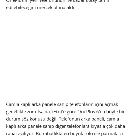
OnePlus’ın yeni telefonunun ne kadar kolay tamir
edilebileceğini mercek altına aldı.
Camla kaplı arka panele sahip telefonların içini açmak
genellikle zor olsa da, iFixit’e göre OnePlus 6’da böyle bir
durum söz konusu değil. Telefonun arka paneli, camla
kaplı arka panele sahip diğer telefonlara kıyasla çok daha
rahat açılıyor. Bu rahatlıkta en büyük rolü ise parmak izi