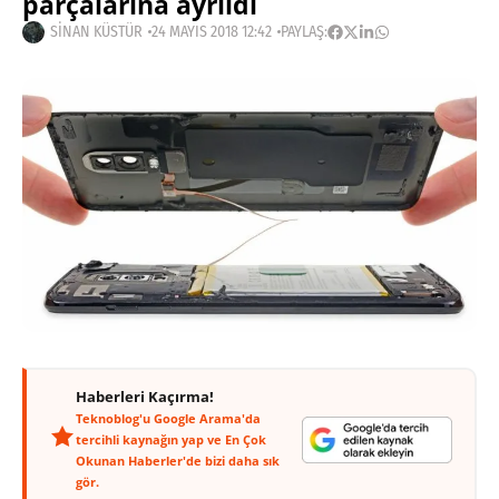
parçalarına ayrıldı
SINAN KÜSTÜR
24 MAYIS 2018 12:42
PAYLAŞ:
Haberleri Kaçırma!
Teknoblog'u Google Arama'da
tercihli kaynağın yap ve En Çok
Okunan Haberler'de bizi daha sık
gör.