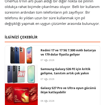
OnePlus 6’nın artı puan aldığı bir diğer nokta ise pilinin
oldukça rahat biçimde çıkarılması oluyor. Belli bir kullanım
süresinin ardından tüm telefonların pili zayıflıyor. Bir
telefonu iki yıldan uzun bir süre kullanmak için pil
değişikliği yapmak en uygun çözümler arasında bulunuyor.
İLGİNİZİ ÇEKEBİLİR
Redmi 17 ve 17 5G 7.500 mAh batarya
ve 179 dolar fiyatla geliyor
07 Ağu 2026
Samsung Galaxy S26 FE için kritik
gelişme, tanıtım artık çok yakın
07 Ağu 2026
Galaxy S27 Pro ve Ultra oyun gücünü
ikiye katlayabilir
06 Ağu 2026