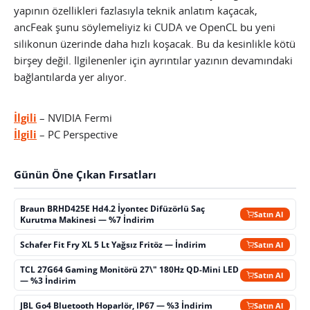
yapının özellikleri fazlasıyla teknik anlatım kaçacak,
ancFeak şunu söylemeliyiz ki CUDA ve OpenCL bu yeni
silikonun üzerinde daha hızlı koşacak. Bu da kesinlikle kötü
birşey değil. İlgilenenler için ayrıntılar yazının devamındaki
bağlantılarda yer alıyor.
İlgili
– NVIDIA Fermi
İlgili
– PC Perspective
Günün Öne Çıkan Fırsatları
Braun BRHD425E Hd4.2 İyontec Difüzörlü Saç
Satın Al
Kurutma Makinesi — %7 İndirim
Schafer Fit Fry XL 5 Lt Yağsız Fritöz — İndirim
Satın Al
TCL 27G64 Gaming Monitörü 27\" 180Hz QD-Mini LED
Satın Al
— %3 İndirim
JBL Go4 Bluetooth Hoparlör, IP67 — %3 İndirim
Satın Al