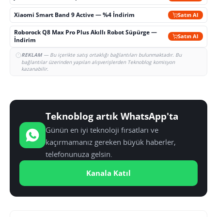
Xiaomi Smart Band 9 Active — %4 İndirim
Satın Al
Roborock Q8 Max Pro Plus Akıllı Robot Süpürge —
Satın Al
İndirim
REKLAM
— Bu içerikte satış ortaklığı bağlantıları bulunmaktadır. Bu
bağlantılar üzerinden yapılan alışverişlerden Teknoblog komisyon
kazanabilir.
Teknoblog artık WhatsApp'ta
Günün en iyi teknoloji fırsatları ve
kaçırmamanız gereken büyük haberler,
telefonunuza gelsin.
Kanala Katıl