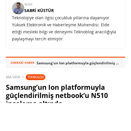
YAZAR:
SABRI KÜSTÜR
Teknolojiye olan ilgisi çocukluk yıllarına dayanıyor.
Yüksek Elektronik ve Haberleşme Mühendisi. Elde
ettiği mesleki bilgi ve deneyimi Teknoblog aracılığıyla
paylaşmayı tercih etmiştir.
Samsung’un Ion platformuyla güçlendirilmiş netbook’u N510 inceleme altında
SONRAKI HABER
TEKNOLOJI
ANA SAYFA
Samsung’un Ion platformuyla
güçlendirilmiş netbook’u N510
inceleme altında
SABRI KÜSTÜR
1 EKIM 2009 15:47
PAYLAŞ:
Haberleri Kaçırma!