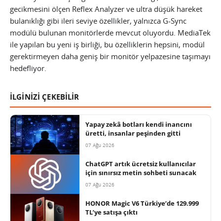
gecikmesini ölçen Reflex Analyzer ve ultra düşük hareket
bulanıklığı gibi ileri seviye özellikler, yalnızca G-Sync
modülü bulunan monitörlerde mevcut oluyordu. MediaTek
ile yapılan bu yeni iş birliği, bu özelliklerin hepsini, modül
gerektirmeyen daha geniş bir monitör yelpazesine taşımayı
hedefliyor.
İLGİNİZİ ÇEKEBİLİR
Yapay zekâ botları kendi inancını
üretti, insanlar peşinden gitti
07 Ağu 2026
ChatGPT artık ücretsiz kullanıcılar
için sınırsız metin sohbeti sunacak
07 Ağu 2026
HONOR Magic V6 Türkiye’de 129.999
TL’ye satışa çıktı