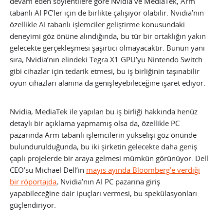
devam eden söylentilere göre Nvidia ve MediaTek, Arm
tabanlı AI PC’ler için de birlikte çalışıyor olabilir. Nvidia’nın
özellikle AI tabanlı işlemciler geliştirme konusundaki
deneyimi göz önüne alındığında, bu tür bir ortaklığın yakın
gelecekte gerçekleşmesi şaşırtıcı olmayacaktır. Bunun yanı
sıra, Nvidia’nın elindeki Tegra X1 GPU’yu Nintendo Switch
gibi cihazlar için tedarik etmesi, bu iş birliğinin taşınabilir
oyun cihazları alanına da genişleyebileceğine işaret ediyor.
Nvidia, MediaTek ile yapılan bu iş birliği hakkında henüz
detaylı bir açıklama yapmamış olsa da, özellikle PC
pazarında Arm tabanlı işlemcilerin yükselişi göz önünde
bulundurulduğunda, bu iki şirketin gelecekte daha geniş
çaplı projelerde bir araya gelmesi mümkün görünüyor. Dell
CEO’su Michael Dell’in
mayıs ayında Bloomberg’e verdiği
bir röportajda
, Nvidia’nın AI PC pazarına giriş
yapabileceğine dair ipuçları vermesi, bu spekülasyonları
güçlendiriyor.