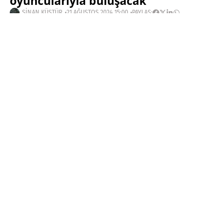
oyuncularıyla buluşacak
SINAN KÜSTÜR
21 AĞUSTOS 2024 15:00
PAYLAŞ:
Haberleri Kaçırma!
Teknoblog'u Google Arama'da
tercihli kaynağın yap ve En Çok
Okunan Haberler'de bizi daha sık
gör.