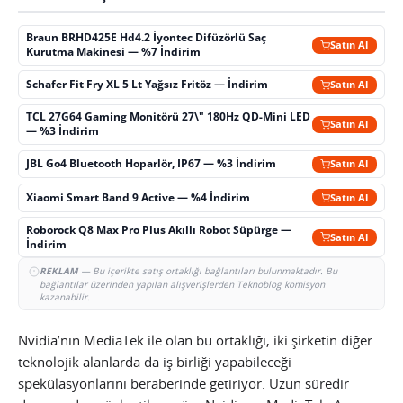
Braun BRHD425E Hd4.2 İyontec Difüzörlü Saç
Satın Al
Kurutma Makinesi — %7 İndirim
Schafer Fit Fry XL 5 Lt Yağsız Fritöz — İndirim
Satın Al
TCL 27G64 Gaming Monitörü 27\" 180Hz QD-Mini LED
Satın Al
— %3 İndirim
JBL Go4 Bluetooth Hoparlör, IP67 — %3 İndirim
Satın Al
Xiaomi Smart Band 9 Active — %4 İndirim
Satın Al
Roborock Q8 Max Pro Plus Akıllı Robot Süpürge —
Satın Al
İndirim
REKLAM
— Bu içerikte satış ortaklığı bağlantıları bulunmaktadır. Bu
bağlantılar üzerinden yapılan alışverişlerden Teknoblog komisyon
kazanabilir.
Nvidia’nın MediaTek ile olan bu ortaklığı, iki şirketin diğer
teknolojik alanlarda da iş birliği yapabileceği
spekülasyonlarını beraberinde getiriyor. Uzun süredir