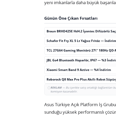
yeni imkanlarla daha büyük başarılara
Günün Öne Çıkan Fırsatları
Braun BRHD425E Hd4.2 İyontec Difüzörlü Sa
Schafer Fit Fry XL 5 Lt Yağsız Fritöz — İndiri
TCL 27G64 Gaming Monitörü 27\" 180Hz QD-
JBL Go4 Bluetooth Hoparlör, IP67 — %3 İndir
Xiaomi Smart Band 9 Active — %4 İndirim
Roborock Q8 Max Pro Plus Akıllı Robot Süpü
REKLAM
— Bu içerikte satış ortaklığı bağlantıları 
komisyon kazanabilir.
Asus Türkiye Açık Platform İş Grub
sunduğu yüksek performanslı çözüml