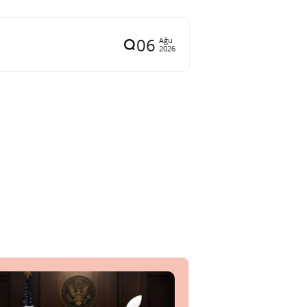
06
Ağu
2026