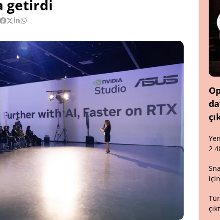
a getirdi
Op
da
çı
Yen
2.4
Sna
içi
Tür
çık