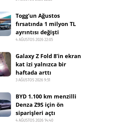
Togg’un Ağustos
fırsatında 1 milyon TL
ayrıntısı değişti
4 AĞUSTOS 2026 22:05
Galaxy Z Fold 8’in ekran
kat izi yalnızca bir
haftada arttı
3 AĞUSTOS 2026 9:51
BYD 1.100 km menzilli
Denza Z9S için ön
siparişleri açtı
4 AĞUSTOS 2026 14:40