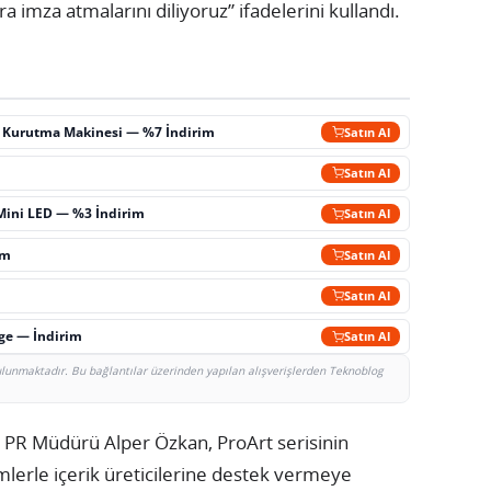
 imza atmalarını diliyoruz” ifadelerini kullandı.
ç Kurutma Makinesi — %7 İndirim
Satın Al
m
Satın Al
Mini LED — %3 İndirim
Satın Al
im
Satın Al
Satın Al
rge — İndirim
Satın Al
bulunmaktadır. Bu bağlantılar üzerinden yapılan alışverişlerden Teknoblog
u PR Müdürü Alper Özkan, ProArt serisinin
erle içerik üreticilerine destek vermeye