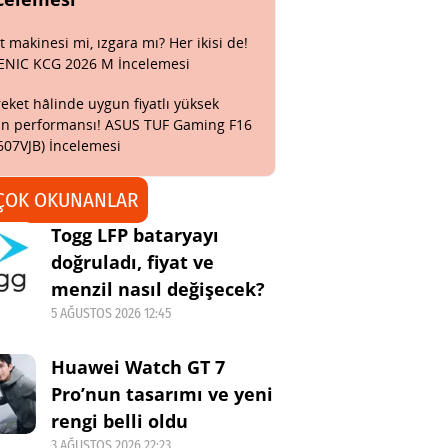
t makinesi mi, ızgara mı? Her ikisi de!
ENIC KCG 2026 M İncelemesi
eket hâlinde uygun fiyatlı yüksek
n performansı! ASUS TUF Gaming F16
607VJB) İncelemesi
ÇOK OKUNANLAR
Togg LFP bataryayı
doğruladı, fiyat ve
menzil nasıl değişecek?
5 AĞUSTOS 2026 12:45
Huawei Watch GT 7
Pro’nun tasarımı ve yeni
rengi belli oldu
3 AĞUSTOS 2026 22:23