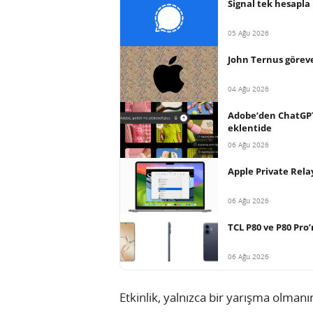
Signal tek hesapla
05 Ağu 2026
John Ternus göreve
04 Ağu 2026
Adobe’den ChatGPT 
eklentide
06 Ağu 2026
Apple Private Relay
06 Ağu 2026
TCL P80 ve P80 Pro’n
06 Ağu 2026
Etkinlik, yalnızca bir yarışma olmanı