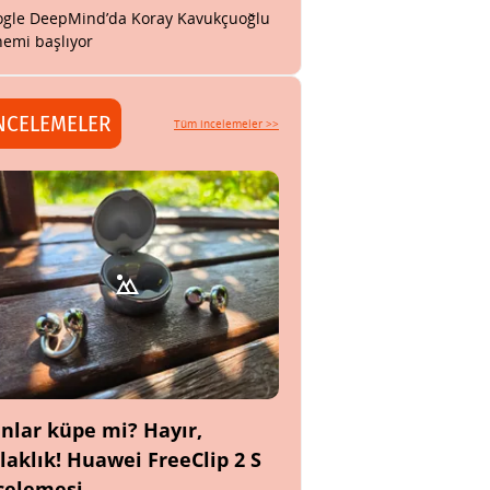
gle DeepMind’da Koray Kavukçuoğlu
emi başlıyor
NCELEMELER
Tüm incelemeler >>
nlar küpe mi? Hayır,
laklık! Huawei FreeClip 2 S
celemesi