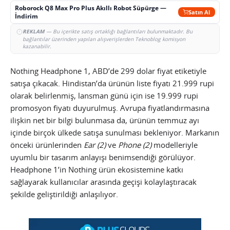
Roborock Q8 Max Pro Plus Akıllı Robot Süpürge —
Satın Al
İndirim
REKLAM
— Bu içerikte satış ortaklığı bağlantıları bulunmaktadır. Bu
bağlantılar üzerinden yapılan alışverişlerden Teknoblog komisyon
kazanabilir.
Nothing Headphone 1, ABD’de 299 dolar fiyat etiketiyle
satışa çıkacak. Hindistan’da ürünün liste fiyatı 21.999 rupi
olarak belirlenmiş, lansman günü için ise 19.999 rupi
promosyon fiyatı duyurulmuş. Avrupa fiyatlandırmasına
ilişkin net bir bilgi bulunmasa da, ürünün temmuz ayı
içinde birçok ülkede satışa sunulması bekleniyor. Markanın
önceki ürünlerinden
Ear (2)
ve
Phone (2)
modelleriyle
uyumlu bir tasarım anlayışı benimsendiği görülüyor.
Headphone 1’in Nothing ürün ekosistemine katkı
sağlayarak kullanıcılar arasında geçişi kolaylaştıracak
şekilde geliştirildiği anlaşılıyor.