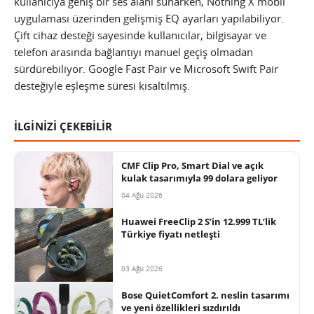
kullanıcıya geniş bir ses alanı sunarken, Nothing X mobil
uygulaması üzerinden gelişmiş EQ ayarları yapılabiliyor.
Çift cihaz desteği sayesinde kullanıcılar, bilgisayar ve
telefon arasında bağlantıyı manuel geçiş olmadan
sürdürebiliyor. Google Fast Pair ve Microsoft Swift Pair
desteğiyle eşleşme süresi kısaltılmış.
İLGİNİZİ ÇEKEBİLİR
CMF Clip Pro, Smart Dial ve açık
kulak tasarımıyla 99 dolara geliyor
04 Ağu 2026
Huawei FreeClip 2 S’in 12.999 TL’lik
Türkiye fiyatı netleşti
03 Ağu 2026
Bose QuietComfort 2. neslin tasarımı
ve yeni özellikleri sızdırıldı