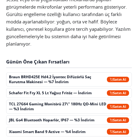
görüşmelerde mikrofonlar yeterli performans gösteriyor.
Gürültü engelleme özelliği kullanıcı tarafından üç farklı
modda ayarlanabiliyor: yoğun, orta ve hafif. Böylece
kullanıcı, çevresel koşullara göre tercih yapabiliyor. Yazılım
güncellemeleriyle bu sistemin daha iyi hale getirilmesi
planlanıyor.
Günün Öne Çıkan Fırsatları
Braun BRHD425E Hd4.2 İyontec Difüzörlü Saç
Satın Al
Kurutma Makinesi — %7 İndirim
Schafer Fit Fry XL 5 Lt Yağsız Fritöz — İndirim
Satın Al
TCL 27G64 Gaming Monitörü 27\" 180Hz QD-Mini LED
Satın Al
— %3 İndirim
JBL Go4 Bluetooth Hoparlör, IP67 — %3 İndirim
Satın Al
Xiaomi Smart Band 9 Active — %4 İndirim
Satın Al