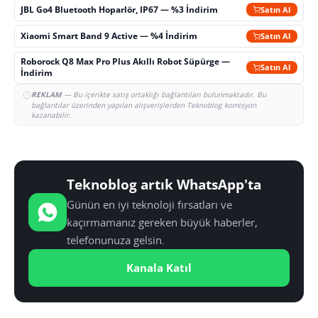
JBL Go4 Bluetooth Hoparlör, IP67 — %3 İndirim
Satın Al
Xiaomi Smart Band 9 Active — %4 İndirim
Satın Al
Roborock Q8 Max Pro Plus Akıllı Robot Süpürge —
Satın Al
İndirim
REKLAM
— Bu içerikte satış ortaklığı bağlantıları bulunmaktadır. Bu
bağlantılar üzerinden yapılan alışverişlerden Teknoblog komisyon
kazanabilir.
Teknoblog artık WhatsApp'ta
Günün en iyi teknoloji fırsatları ve
kaçırmamanız gereken büyük haberler,
telefonunuza gelsin.
Kanala Katıl