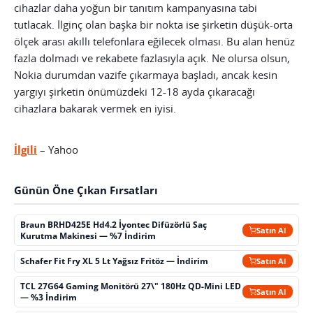
cihazlar daha yoğun bir tanıtım kampanyasına tabi
tutlacak. İlginç olan başka bir nokta ise şirketin düşük-orta
ölçek arası akıllı telefonlara eğilecek olması. Bu alan henüz
fazla dolmadı ve rekabete fazlasıyla açık. Ne olursa olsun,
Nokia durumdan vazife çıkarmaya başladı, ancak kesin
yargıyı şirketin önümüzdeki 12-18 ayda çıkaracağı
cihazlara bakarak vermek en iyisi.
İlgili
– Yahoo
Günün Öne Çıkan Fırsatları
Braun BRHD425E Hd4.2 İyontec Difüzörlü Saç
Satın Al
Kurutma Makinesi — %7 İndirim
Schafer Fit Fry XL 5 Lt Yağsız Fritöz — İndirim
Satın Al
TCL 27G64 Gaming Monitörü 27\" 180Hz QD-Mini LED
Satın Al
— %3 İndirim