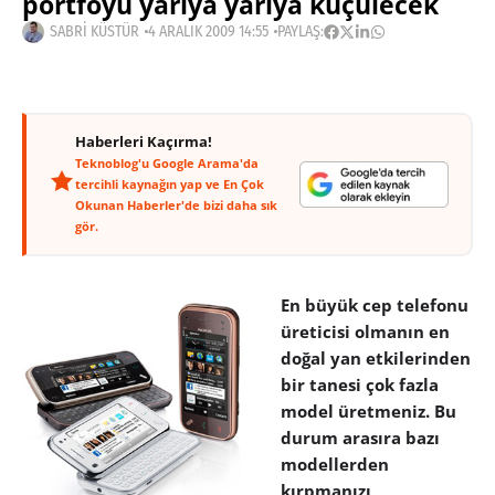
portföyü yarıya yarıya küçülecek
SABRI KÜSTÜR
4 ARALIK 2009 14:55
PAYLAŞ:
Haberleri Kaçırma!
Teknoblog'u Google Arama'da
tercihli kaynağın yap ve En Çok
Okunan Haberler'de bizi daha sık
gör.
En büyük cep telefonu
üreticisi olmanın en
doğal yan etkilerinden
bir tanesi çok fazla
model üretmeniz. Bu
durum arasıra bazı
modellerden
kırpmanızı