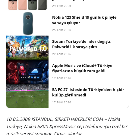
29 Tem 2026
Nokia 123 Shield 19 günlük piliyle
sahaya çıkıyor
25 Tem 2026
Steam Türkiye’de lider değişti,
Palworld ilk sıraya çıktı
22 Tem 2026
Apple Music ve iCloud+ Türkiye
fiyatlarına büyük zam geldi
17 Tem 2026
EA FC 27 listesinde Türkiye’den hiçbir
kulüp görünmedi
17 Tem 2026
10.02.2009 İSTANBUL, SIRKETHABERLERI.COM – Nokia
Türkiye, Nokia 5800 XpressMusic cep telefonu için özel bir
müzik servisi sunuyor. Cihazı alanlar,