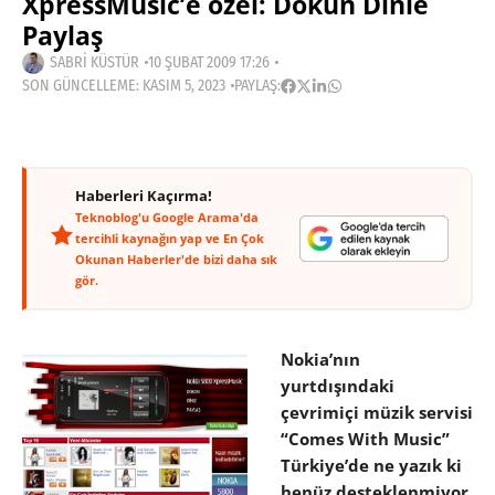
XpressMusic’e özel: Dokun Dinle
Paylaş
SABRI KÜSTÜR
10 ŞUBAT 2009 17:26
SON GÜNCELLEME: KASIM 5, 2023
PAYLAŞ:
Haberleri Kaçırma!
Teknoblog'u Google Arama'da
tercihli kaynağın yap ve En Çok
Okunan Haberler'de bizi daha sık
gör.
Nokia’nın
yurtdışındaki
çevrimiçi müzik servisi
“Comes With Music”
Türkiye’de ne yazık ki
henüz desteklenmiyor.