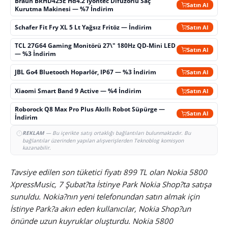
Braun BRHD425E Hd4.2 İyontec Difüzörlü Saç
Satın Al
Kurutma Makinesi — %7 İndirim
Schafer Fit Fry XL 5 Lt Yağsız Fritöz — İndirim
Satın Al
TCL 27G64 Gaming Monitörü 27\" 180Hz QD-Mini LED
Satın Al
— %3 İndirim
JBL Go4 Bluetooth Hoparlör, IP67 — %3 İndirim
Satın Al
Xiaomi Smart Band 9 Active — %4 İndirim
Satın Al
Roborock Q8 Max Pro Plus Akıllı Robot Süpürge —
Satın Al
İndirim
REKLAM
— Bu içerikte satış ortaklığı bağlantıları bulunmaktadır. Bu
bağlantılar üzerinden yapılan alışverişlerden Teknoblog komisyon
kazanabilir.
Tavsiye edilen son tüketici fiyatı 899 TL olan Nokia 5800
XpressMusic, 7 Şubat?ta İstinye Park Nokia Shop?ta satışa
sunuldu. Nokia?nın yeni telefonundan satın almak için
İstinye Park?a akın eden kullanıcılar, Nokia Shop?un
önünde uzun kuyruklar oluşturdu. Nokia 5800