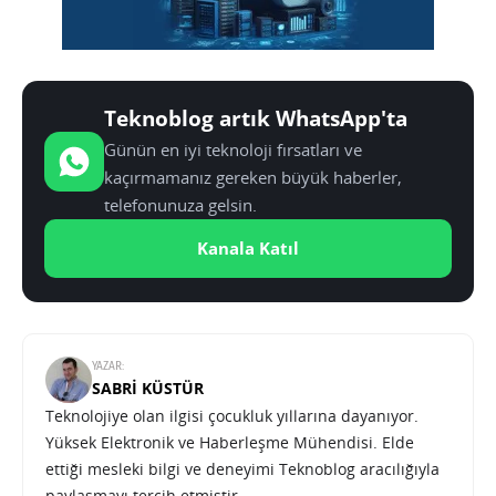
Teknoblog artık WhatsApp'ta
Günün en iyi teknoloji fırsatları ve
kaçırmamanız gereken büyük haberler,
telefonunuza gelsin.
Kanala Katıl
YAZAR:
SABRI KÜSTÜR
Teknolojiye olan ilgisi çocukluk yıllarına dayanıyor.
Yüksek Elektronik ve Haberleşme Mühendisi. Elde
ettiği mesleki bilgi ve deneyimi Teknoblog aracılığıyla
paylaşmayı tercih etmiştir.