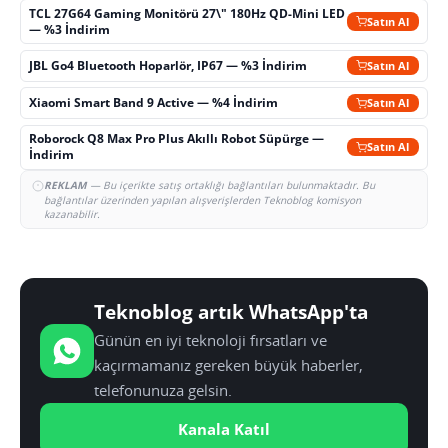
TCL 27G64 Gaming Monitörü 27\" 180Hz QD-Mini LED
Satın Al
— %3 İndirim
JBL Go4 Bluetooth Hoparlör, IP67 — %3 İndirim
Satın Al
Xiaomi Smart Band 9 Active — %4 İndirim
Satın Al
Roborock Q8 Max Pro Plus Akıllı Robot Süpürge —
Satın Al
İndirim
REKLAM
— Bu içerikte satış ortaklığı bağlantıları bulunmaktadır. Bu
bağlantılar üzerinden yapılan alışverişlerden Teknoblog komisyon
kazanabilir.
Teknoblog artık WhatsApp'ta
Günün en iyi teknoloji fırsatları ve
kaçırmamanız gereken büyük haberler,
telefonunuza gelsin.
Kanala Katıl