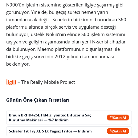
N900’ün işletim sistemine gösterilen ilgiye şaşırmış gibi
görünüyor. Yine de, bu geçiş süreci hemen yarın
tamamlanacak değil. Senelerin birikimini barındıran S60
platformu altında birçok servis ve uygulama desteği
bulunuyor, üstelik Nokia’nın elinde S60 işletim sistemini
taşıyan ve gelişim aşamasında olan yeni N-serisi cihazlar
da bulunuyor. Maemo platformunun olgunlaşması ile
birlikte geçiş sürecinin 2012 yılında tamamlanması
bekleniyor.
İlgili
– The Really Mobile Project
Günün Öne Çıkan Fırsatları
Braun BRHD425E Hd4.2 İyontec Difüzörlü Saç
Satın Al
Kurutma Makinesi — %7 İndirim
Schafer Fit Fry XL 5 Lt Yağsız Fritöz — İndirim
Satın Al