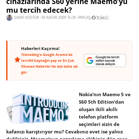
cihazlarında S60 yerine Maemo’yu
mu tercih edecek?
SABRI KÜSTÜR
18 KASIM 2009 14:39
PAYLAŞ:
Haberleri Kaçırma!
Teknoblog'u Google Arama'da
tercihli kaynağın yap ve En Çok
Okunan Haberler'de bizi daha sık
gör.
Nokia’nın Maemo 5 ve
S60 5th Edition’dan
oluşan ikili akıllı
telefon platform
seçimleri sizin de
kafanızı karıştırıyor mu? Cevabınız evet ise yalnız