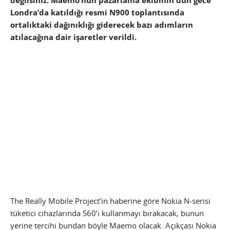
değilsiniz. Maemo’nun pazarlama ekibinin dün gece
Londra’da katıldığı resmi N900 toplantısında
ortalıktaki dağınıklığı giderecek bazı adımların
atılacağına dair işaretler verildi.
The Really Mobile Project’in haberine göre Nokia N-serisi
tüketici cihazlarında S60’ı kullanmayı bırakacak, bunun
yerine tercihi bundan böyle Maemo olacak. Açıkçası Nokia