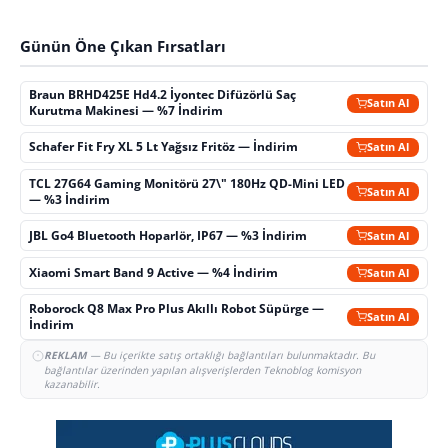
Günün Öne Çıkan Fırsatları
Braun BRHD425E Hd4.2 İyontec Difüzörlü Saç
Satın Al
Kurutma Makinesi — %7 İndirim
Schafer Fit Fry XL 5 Lt Yağsız Fritöz — İndirim
Satın Al
TCL 27G64 Gaming Monitörü 27\" 180Hz QD-Mini LED
Satın Al
— %3 İndirim
JBL Go4 Bluetooth Hoparlör, IP67 — %3 İndirim
Satın Al
Xiaomi Smart Band 9 Active — %4 İndirim
Satın Al
Roborock Q8 Max Pro Plus Akıllı Robot Süpürge —
Satın Al
İndirim
REKLAM
— Bu içerikte satış ortaklığı bağlantıları bulunmaktadır. Bu
bağlantılar üzerinden yapılan alışverişlerden Teknoblog komisyon
kazanabilir.