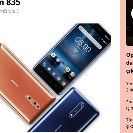
n 835
Ş:
Op
da
çı
Yen
2.4
Sna
içi
Tür
çık