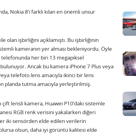
da, Nokia 8’i farklı kılan en önemli unsur
 olan işbirliğini açıklamıştı. Bu işbirliğinin
istemli kameranın yer alması bekleniyordu. Öyle
d telefonunda her biri 13 megapiksel
ra bulunuyor. Ancak bu kamera iPhone 7 Plus veya
veya telefoto lens amacıyla ikinci bir lens
ön planda tutma amacıyla yerleştirilmiş.
n çift lensli kamera, Huawei P10’daki sistemle
anesi RGB renk verisini yakalarken diğeri
 iki sensörden elde edilen verilerin
olursa olsun, daha iyi görüntü kalitesi elde