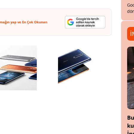
Goo
dön
ynağın yap ve En Çok Okunan
İ
Bu
ku
İn