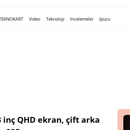
TEKNOKART
Video
Teknoloji
İncelemeler
İpucu
.3 inç QHD ekran, çift arka