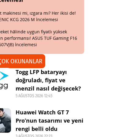
t makinesi mi, ızgara mı? Her ikisi de!
ENIC KCG 2026 M İncelemesi
eket hâlinde uygun fiyatlı yüksek
n performansı! ASUS TUF Gaming F16
607VJB) İncelemesi
ÇOK OKUNANLAR
Togg LFP bataryayı
doğruladı, fiyat ve
menzil nasıl değişecek?
5 AĞUSTOS 2026 12:45
Huawei Watch GT 7
Pro’nun tasarımı ve yeni
rengi belli oldu
3 AĞUSTOS 2026 22:23