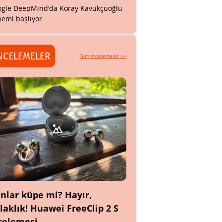
gle DeepMind’da Koray Kavukçuoğlu
emi başlıyor
NCELEMELER
Tüm incelemeler >>
nlar küpe mi? Hayır,
laklık! Huawei FreeClip 2 S
celemesi