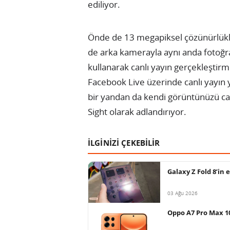
ediliyor.
Önde de 13 megapiksel çözünürlükl
de arka kamerayla aynı anda fotoğr
kullanarak canlı yayın gerçekleştir
Facebook Live üzerinde canlı yayın y
bir yandan da kendi görüntünüzü canl
Sight olarak adlandırıyor.
İLGİNİZİ ÇEKEBİLİR
Galaxy Z Fold 8’in 
03 Ağu 2026
Oppo A7 Pro Max 10