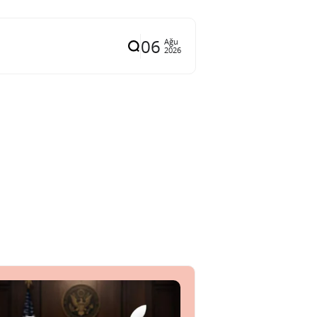
06
Ağu
2026