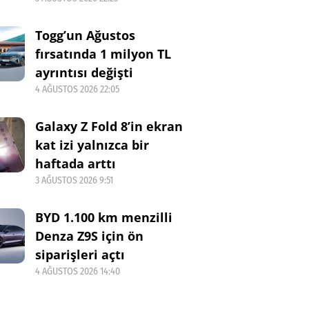
Togg’un Ağustos
fırsatında 1 milyon TL
ayrıntısı değişti
4 AĞUSTOS 2026 22:05
Galaxy Z Fold 8’in ekran
kat izi yalnızca bir
haftada arttı
3 AĞUSTOS 2026 9:51
BYD 1.100 km menzilli
Denza Z9S için ön
siparişleri açtı
4 AĞUSTOS 2026 14:40