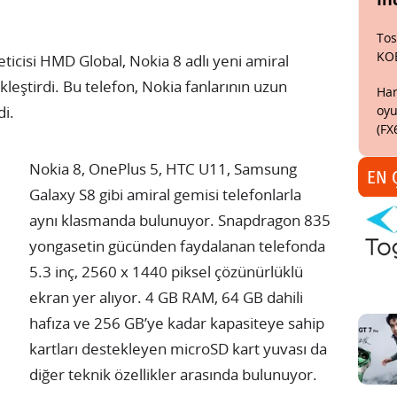
Tos
KO
reticisi HMD Global, Nokia 8 adlı yeni amiral
eştirdi. Bu telefon, Nokia fanlarının uzun
Har
oyu
di.
(FX
Nokia 8, OnePlus 5, HTC U11, Samsung
EN 
Galaxy S8 gibi amiral gemisi telefonlarla
aynı klasmanda bulunuyor. Snapdragon 835
yongasetin gücünden faydalanan telefonda
5.3 inç, 2560 x 1440 piksel çözünürlüklü
ekran yer alıyor. 4 GB RAM, 64 GB dahili
hafıza ve 256 GB’ye kadar kapasiteye sahip
kartları destekleyen microSD kart yuvası da
diğer teknik özellikler arasında bulunuyor.