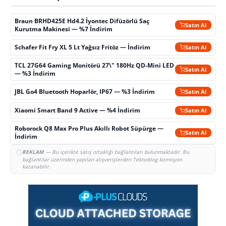
Braun BRHD425E Hd4.2 İyontec Difüzörlü Saç
Satın Al
Kurutma Makinesi — %7 İndirim
Schafer Fit Fry XL 5 Lt Yağsız Fritöz — İndirim
Satın Al
TCL 27G64 Gaming Monitörü 27\" 180Hz QD-Mini LED
Satın Al
— %3 İndirim
JBL Go4 Bluetooth Hoparlör, IP67 — %3 İndirim
Satın Al
Xiaomi Smart Band 9 Active — %4 İndirim
Satın Al
Roborock Q8 Max Pro Plus Akıllı Robot Süpürge —
Satın Al
İndirim
REKLAM
— Bu içerikte satış ortaklığı bağlantıları bulunmaktadır. Bu
bağlantılar üzerinden yapılan alışverişlerden Teknoblog komisyon
kazanabilir.