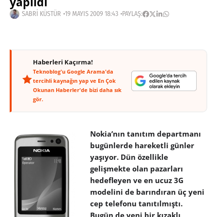
yapıldı
SABRI KÜSTÜR
19 MAYIS 2009 18:43
PAYLAŞ:
Haberleri Kaçırma!
Teknoblog'u Google Arama'da
tercihli kaynağın yap ve En Çok
Okunan Haberler'de bizi daha sık
gör.
Nokia’nın tanıtım departmanı
bugünlerde hareketli günler
yaşıyor. Dün özellikle
gelişmekte olan pazarları
hedefleyen ve en ucuz 3G
modelini de barındıran üç yeni
cep telefonu tanıtılmıştı.
Bugün de yeni bir kızaklı