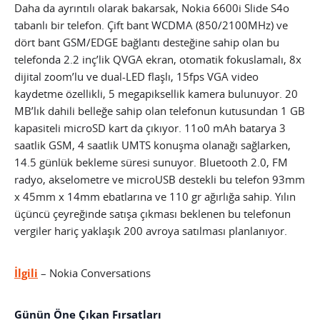
Daha da ayrıntılı olarak bakarsak, Nokia 6600i Slide S4o
tabanlı bir telefon. Çift bant WCDMA (850/2100MHz) ve
dört bant GSM/EDGE bağlantı desteğine sahip olan bu
telefonda 2.2 inç’lik QVGA ekran, otomatik fokuslamalı, 8x
dijital zoom’lu ve dual-LED flaşlı, 15fps VGA video
kaydetme özellikli, 5 megapiksellik kamera bulunuyor. 20
MB’lık dahili belleğe sahip olan telefonun kutusundan 1 GB
kapasiteli microSD kart da çıkıyor. 11o0 mAh batarya 3
saatlik GSM, 4 saatlik UMTS konuşma olanağı sağlarken,
14.5 günlük bekleme süresi sunuyor. Bluetooth 2.0, FM
radyo, akselometre ve microUSB destekli bu telefon 93mm
x 45mm x 14mm ebatlarına ve 110 gr ağırlığa sahip. Yılın
üçüncü çeyreğinde satışa çıkması beklenen bu telefonun
vergiler hariç yaklaşık 200 avroya satılması planlanıyor.
İlgili
– Nokia Conversations
Günün Öne Çıkan Fırsatları