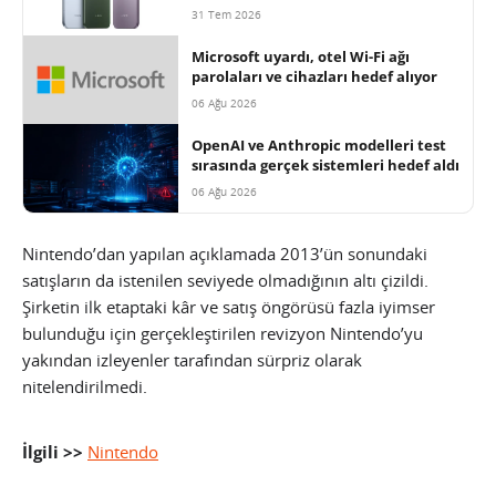
31 Tem 2026
Microsoft uyardı, otel Wi-Fi ağı
parolaları ve cihazları hedef alıyor
06 Ağu 2026
OpenAI ve Anthropic modelleri test
sırasında gerçek sistemleri hedef aldı
06 Ağu 2026
Nintendo’dan yapılan açıklamada 2013’ün sonundaki
satışların da istenilen seviyede olmadığının altı çizildi.
Şirketin ilk etaptaki kâr ve satış öngörüsü fazla iyimser
bulunduğu için gerçekleştirilen revizyon Nintendo’yu
yakından izleyenler tarafından sürpriz olarak
nitelendirilmedi.
İlgili >>
Nintendo