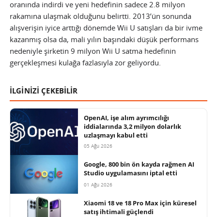
oranında indirdi ve yeni hedefinin sadece 2.8 milyon
rakamına ulaşmak olduğunu belirtti. 2013’ün sonunda
alışverişin iyice arttığı dönemde Wii U satışları da bir ivme
kazanmış olsa da, mali yılın başındaki düşük performans
nedeniyle şirketin 9 milyon Wii U satma hedefinin
gerçekleşmesi kulağa fazlasıyla zor geliyordu.
İLGİNİZİ ÇEKEBİLİR
OpenAI, işe alım ayrımcılığı
iddialarında 3,2 milyon dolarlık
uzlaşmayı kabul etti
05 Ağu 2026
Google, 800 bin ön kayda rağmen AI
Studio uygulamasını iptal etti
01 Ağu 2026
Xiaomi 18 ve 18 Pro Max için küresel
satış ihtimali güçlendi