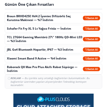
Günün Öne Çıkan Fırsatları
Braun BRHD425E Hd4.2 İyontec Difüzörlü Saç
Satın Al
Kurutma Makinesi — %7 İndirim
Schafer Fit Fry XL 5 Lt Yağsız Fritöz — İndirim
Satın Al
TCL 27G64 Gaming Monitörü 27\" 180Hz QD-Mini LED
Satın Al
— %3 İndirim
JBL Go4 Bluetooth Hoparlör, IP67 — %3 İndirim
Satın Al
Xiaomi Smart Band 9 Active — %4 İndirim
Satın Al
Roborock Q8 Max Pro Plus Akıllı Robot Süpürge —
Satın Al
İndirim
REKLAM
— Bu içerikte satış ortaklığı bağlantıları bulunmaktadır. Bu
bağlantılar üzerinden yapılan alışverişlerden Teknoblog komisyon
kazanabilir.