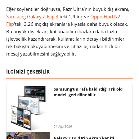
Eğer söylentiler doğruysa, Razr Ultra’nın büyük dış ekranı,
Samsung Galaxy Z Flip 4
‘teki 1,9 inç ve
Oppo Find N2
Flip
‘teki 3,26 inç dış ekranlara kıyasla daha büyük olacak.
Bu büyük dış ekran, katlanabilir cihazlara daha fazla
işlevsellik kazandırarak, kullanıcıların detaylı bildirimleri
tek bakışta okuyabilmesini ve cihazı açmadan hızlı bir
mesaj yazabilmesini sağlayabilir.
İLGİNİZİ ÇEKEBİLİR
Samsung’un rafa kaldırdığı TriFold
modeli geri dönebilir
04 Ağu 2026
Galaxy Z Fold 8’in ekran kat izi