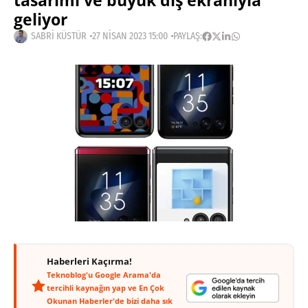
tasarımı ve büyük dış ekranıyla
geliyor
SABRI KÜSTÜR
27 NISAN 2023 15:00
PAYLAŞ:
Haberleri Kaçırma!
Teknoblog'u Google Arama'da
tercihli kaynağın yap ve En Çok
Okunan Haberler'de bizi daha sık