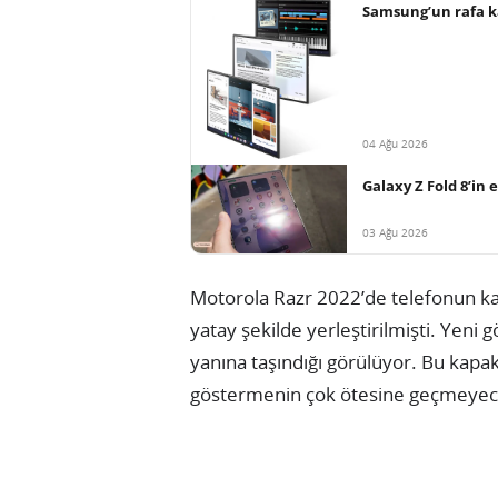
Samsung’un rafa ka
04 Ağu 2026
Galaxy Z Fold 8’in 
03 Ağu 2026
Motorola Razr 2022’de telefonun ka
yatay şekilde yerleştirilmişti. Yen
yanına taşındığı görülüyor. Bu kapak 
göstermenin çok ötesine geçmeyece