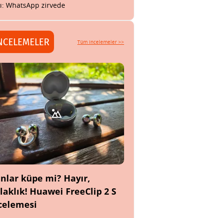
tı: WhatsApp zirvede
NCELEMELER
Tüm incelemeler >>
nlar küpe mi? Hayır,
laklık! Huawei FreeClip 2 S
celemesi