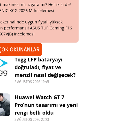
t makinesi mi, ızgara mı? Her ikisi de!
ENIC KCG 2026 M İncelemesi
eket hâlinde uygun fiyatlı yüksek
n performansı! ASUS TUF Gaming F16
607VJB) İncelemesi
ÇOK OKUNANLAR
Togg LFP bataryayı
doğruladı, fiyat ve
menzil nasıl değişecek?
5 AĞUSTOS 2026 12:45
Huawei Watch GT 7
Pro’nun tasarımı ve yeni
rengi belli oldu
3 AĞUSTOS 2026 22:23