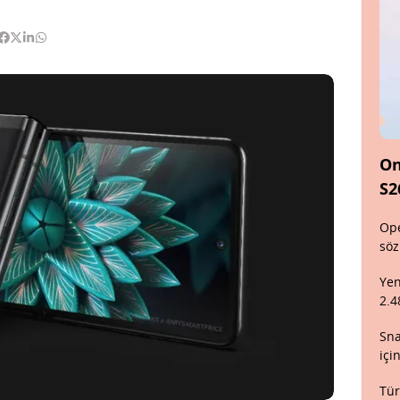
On
S2
Ope
söz
Yen
2.4
Sna
içi
Tür