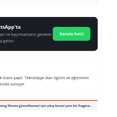
tsApp'ta
Kanala Katıl
tları ve kaçırmamanız gereken
a gelsin.
lisans yaptı. Teknolojiye olan ilgisini ve eğitiminin
tında sunuyor.
Horizon Forbidden West: Burning Shores güncellemesi için çıkış öncesi yeni bir fragman geldi