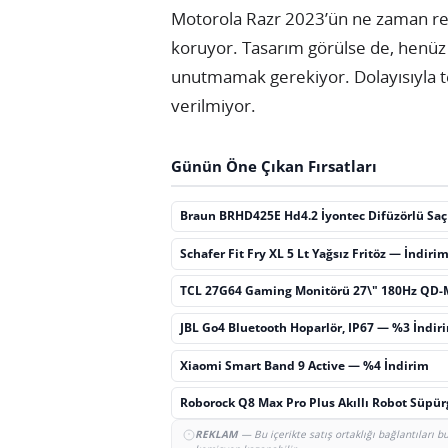
Motorola Razr 2023’ün ne zaman resm
koruyor. Tasarım görülse de, henüz 
unutmamak gerekiyor. Dolayısıyla te
verilmiyor.
Günün Öne Çıkan Fırsatları
Braun BRHD425E Hd4.2 İyontec Difüzörlü Sa
Schafer Fit Fry XL 5 Lt Yağsız Fritöz — İndiri
TCL 27G64 Gaming Monitörü 27\" 180Hz QD-
JBL Go4 Bluetooth Hoparlör, IP67 — %3 İndir
Xiaomi Smart Band 9 Active — %4 İndirim
Roborock Q8 Max Pro Plus Akıllı Robot Süpü
REKLAM
— Bu içerikte satış ortaklığı bağlantıları 