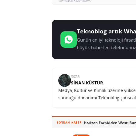
komisyon kazanabilir.
Teknoblog artık Wha
Günün en iyi teknoloji fırsa
büyük haberler, telefonunuz
YAZAR:
SINAN KÜSTÜR
Medya, Kültür ve Kimlik üzerine yüksek 
sunduğu donanımı Teknoblog çatısı al
SONRAKI HABER