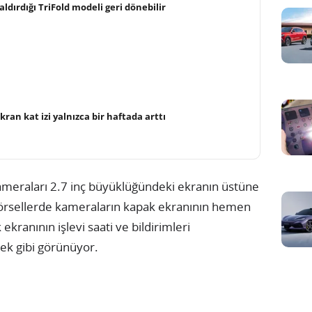
ldırdığı TriFold modeli geri dönebilir
ekran kat izi yalnızca bir haftada arttı
meraları 2.7 inç büyüklüğündeki ekranın üstüne
i görsellerde kameraların kapak ekranının hemen
ekranının işlevi saati ve bildirimleri
k gibi görünüyor.