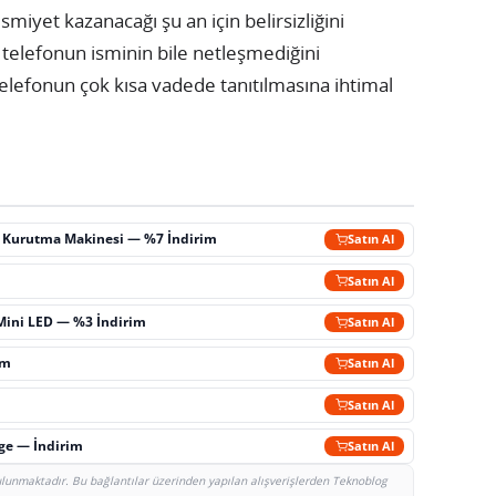
iyet kazanacağı şu an için belirsizliğini
telefonun isminin bile netleşmediğini
lefonun çok kısa vadede tanıtılmasına ihtimal
ç Kurutma Makinesi — %7 İndirim
Satın Al
m
Satın Al
Mini LED — %3 İndirim
Satın Al
im
Satın Al
Satın Al
rge — İndirim
Satın Al
bulunmaktadır. Bu bağlantılar üzerinden yapılan alışverişlerden Teknoblog