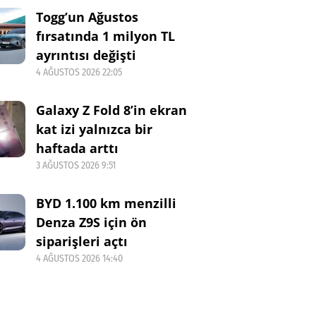
Togg’un Ağustos
fırsatında 1 milyon TL
ayrıntısı değişti
4 AĞUSTOS 2026 22:05
Galaxy Z Fold 8’in ekran
kat izi yalnızca bir
haftada arttı
3 AĞUSTOS 2026 9:51
BYD 1.100 km menzilli
Denza Z9S için ön
siparişleri açtı
4 AĞUSTOS 2026 14:40