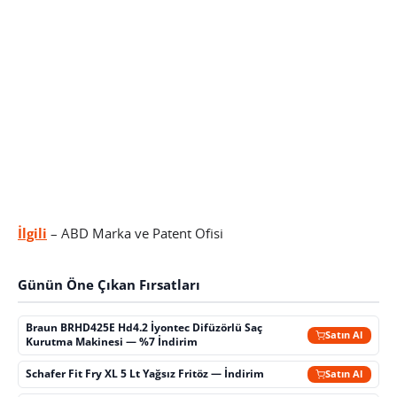
İlgili
– ABD Marka ve Patent Ofisi
Günün Öne Çıkan Fırsatları
Braun BRHD425E Hd4.2 İyontec Difüzörlü Saç
Satın Al
Kurutma Makinesi — %7 İndirim
Schafer Fit Fry XL 5 Lt Yağsız Fritöz — İndirim
Satın Al