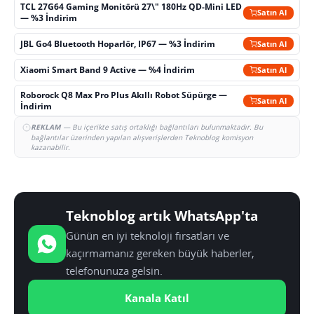
TCL 27G64 Gaming Monitörü 27\" 180Hz QD-Mini LED
Satın Al
— %3 İndirim
JBL Go4 Bluetooth Hoparlör, IP67 — %3 İndirim
Satın Al
Xiaomi Smart Band 9 Active — %4 İndirim
Satın Al
Roborock Q8 Max Pro Plus Akıllı Robot Süpürge —
Satın Al
İndirim
REKLAM
— Bu içerikte satış ortaklığı bağlantıları bulunmaktadır. Bu
bağlantılar üzerinden yapılan alışverişlerden Teknoblog komisyon
kazanabilir.
Teknoblog artık WhatsApp'ta
Günün en iyi teknoloji fırsatları ve
kaçırmamanız gereken büyük haberler,
telefonunuza gelsin.
Kanala Katıl