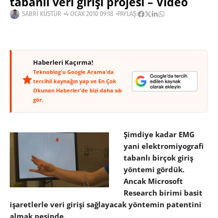
tabanlı veri girişi projesi – Video
SABRI KÜSTÜR
4 OCAK 2010 09:18
PAYLAŞ:
Haberleri Kaçırma!
Teknoblog'u Google Arama'da
tercihli kaynağın yap ve En Çok
Okunan Haberler'de bizi daha sık
gör.
Şimdiye kadar EMG
yani elektromiyografi
tabanlı birçok giriş
yöntemi gördük.
Ancak Microsoft
Research birimi basit
işaretlerle veri girişi sağlayacak yöntemin patentini
almak peşinde.