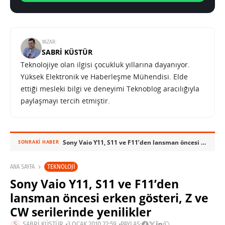
YAZAR:
SABRI KÜSTÜR
Teknolojiye olan ilgisi çocukluk yıllarına dayanıyor.
Yüksek Elektronik ve Haberleşme Mühendisi. Elde
ettiği mesleki bilgi ve deneyimi Teknoblog aracılığıyla
paylaşmayı tercih etmiştir.
Sony Vaio Y11, S11 ve F11’den lansman öncesi erken gösteri, Z ve CW serilerinde yenilikler
SONRAKI HABER
TEKNOLOJI
ANA SAYFA
Sony Vaio Y11, S11 ve F11’den
lansman öncesi erken gösteri, Z ve
CW serilerinde yenilikler
SABRI KÜSTÜR
3 OCAK 2010 22:59
PAYLAŞ: