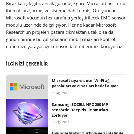
Biraz karışık gibi, ancak görünüşe göre Microsoft her türlü
ihtimali araştırmış ve sisteme dahil etmiş. Öte yandan
Microsoft vücudun her tarafına yerleştirilecek EMG sensör
modülü üzerinde de çalışıyor. Her ne kadar Microsoft
Research’ün projeleri pazara çıkmaktan uzak olsa da,
günün birinde bu çalışmaların mobil cihazları kontrol
etmemize yarayacağı konusunda ümitlerimizi koruyoruz.
İLGİNİZİ ÇEKEBİLİR
Microsoft uyardı, otel Wi-Fi ağı
parolaları ve cihazları hedef alıyor
06 Ağu 2026
Samsung ISOCELL HPC 200 MP
sensörde DeepPix ile sınırları
zorluyor
07 Ağu 2026
Hyundai Motor Türkiye veri ihlalinde