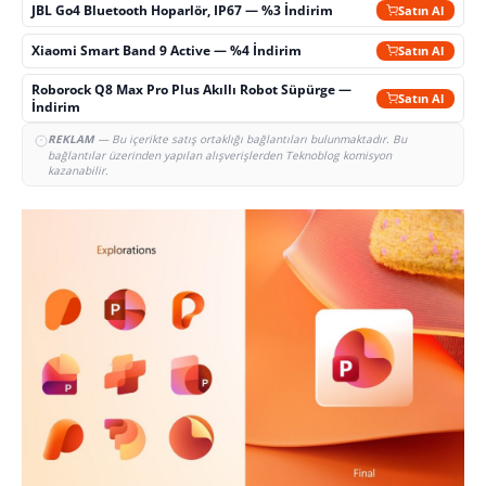
JBL Go4 Bluetooth Hoparlör, IP67 — %3 İndirim
Satın Al
Xiaomi Smart Band 9 Active — %4 İndirim
Satın Al
Roborock Q8 Max Pro Plus Akıllı Robot Süpürge —
Satın Al
İndirim
REKLAM
— Bu içerikte satış ortaklığı bağlantıları bulunmaktadır. Bu
bağlantılar üzerinden yapılan alışverişlerden Teknoblog komisyon
kazanabilir.