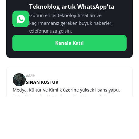
Teknoblog artık WhatsApp'ta
Günün en iyi teknoloji fırsatları ve
kaçırmamanız gereken büyük haberler,
telefonunuza gelsin.
Kanala Katıl
YAZAR:
SINAN KÜSTÜR
Medya, Kültür ve Kimlik üzerine yüksek lisans yaptı.
Teknolojiye olan ilgisini ve eğitiminin sunduğu
donanımı Teknoblog çatısı altında sunuyor.
Honor’un Robot Phone konsepti yapay zekâyla şekilleniyor
SONRAKI HABER