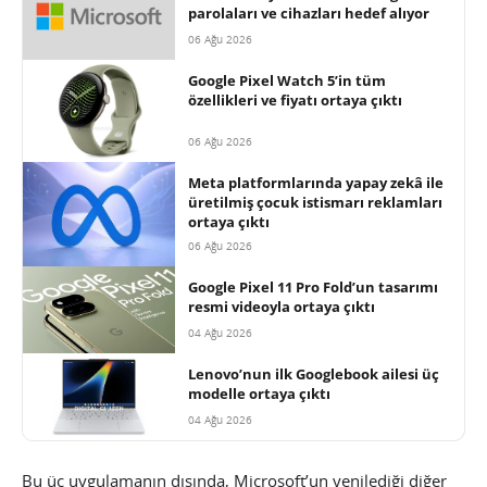
parolaları ve cihazları hedef alıyor
06 Ağu 2026
Google Pixel Watch 5’in tüm
özellikleri ve fiyatı ortaya çıktı
06 Ağu 2026
Meta platformlarında yapay zekâ ile
üretilmiş çocuk istismarı reklamları
ortaya çıktı
06 Ağu 2026
Google Pixel 11 Pro Fold’un tasarımı
resmi videoyla ortaya çıktı
04 Ağu 2026
Lenovo’nun ilk Googlebook ailesi üç
modelle ortaya çıktı
04 Ağu 2026
Bu üç uygulamanın dışında, Microsoft’un yenilediği diğer