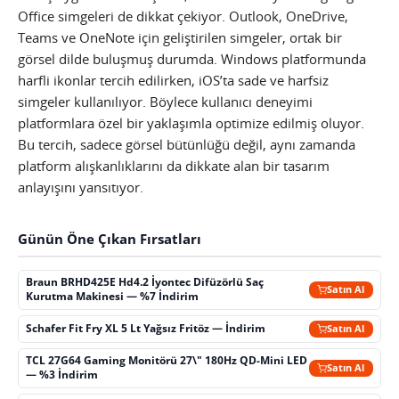
Office simgeleri de dikkat çekiyor. Outlook, OneDrive,
Teams ve OneNote için geliştirilen simgeler, ortak bir
görsel dilde buluşmuş durumda. Windows platformunda
harfli ikonlar tercih edilirken, iOS’ta sade ve harfsiz
simgeler kullanılıyor. Böylece kullanıcı deneyimi
platformlara özel bir yaklaşımla optimize edilmiş oluyor.
Bu tercih, sadece görsel bütünlüğü değil, aynı zamanda
platform alışkanlıklarını da dikkate alan bir tasarım
anlayışını yansıtıyor.
Günün Öne Çıkan Fırsatları
Braun BRHD425E Hd4.2 İyontec Difüzörlü Saç
Satın Al
Kurutma Makinesi — %7 İndirim
Schafer Fit Fry XL 5 Lt Yağsız Fritöz — İndirim
Satın Al
TCL 27G64 Gaming Monitörü 27\" 180Hz QD-Mini LED
Satın Al
— %3 İndirim