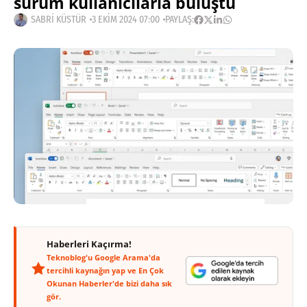
sürüm kullanıcılarla buluştu
SABRI KÜSTÜR
3 EKIM 2024 07:00
PAYLAŞ:
Haberleri Kaçırma!
Teknoblog'u Google Arama'da
tercihli kaynağın yap ve En Çok
Okunan Haberler'de bizi daha sık
gör.