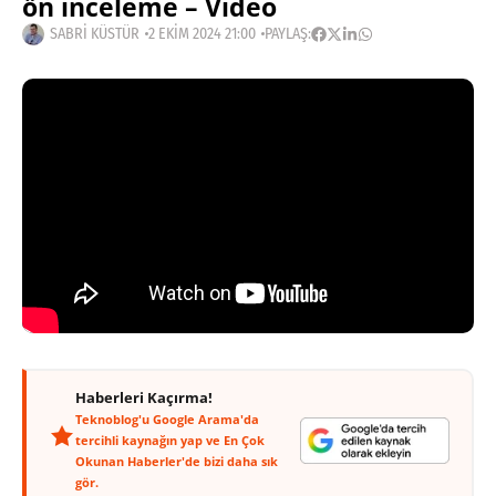
ön inceleme – Video
SABRI KÜSTÜR
2 EKIM 2024 21:00
PAYLAŞ:
Haberleri Kaçırma!
Teknoblog'u Google Arama'da
tercihli kaynağın yap ve En Çok
Okunan Haberler'de bizi daha sık
gör.