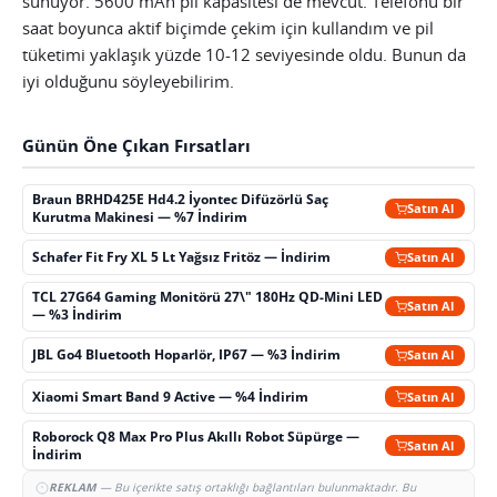
sunuyor. 5600 mAh pil kapasitesi de mevcut. Telefonu bir
saat boyunca aktif biçimde çekim için kullandım ve pil
tüketimi yaklaşık yüzde 10-12 seviyesinde oldu. Bunun da
iyi olduğunu söyleyebilirim.
Günün Öne Çıkan Fırsatları
Braun BRHD425E Hd4.2 İyontec Difüzörlü Saç
Satın Al
Kurutma Makinesi — %7 İndirim
Schafer Fit Fry XL 5 Lt Yağsız Fritöz — İndirim
Satın Al
TCL 27G64 Gaming Monitörü 27\" 180Hz QD-Mini LED
Satın Al
— %3 İndirim
JBL Go4 Bluetooth Hoparlör, IP67 — %3 İndirim
Satın Al
Xiaomi Smart Band 9 Active — %4 İndirim
Satın Al
Roborock Q8 Max Pro Plus Akıllı Robot Süpürge —
Satın Al
İndirim
REKLAM
— Bu içerikte satış ortaklığı bağlantıları bulunmaktadır. Bu