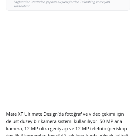
bağlantılar üzerinden yapılan alışverişlerden Teknoblog komisyon
kazanabilir.
Mate XT Ultimate Design’da fotoğraf ve video çekimi için
de üst düzey bir kamera sistemi kullanılıyor. 50 MP ana
kamera, 12 MP ultra geniş açı ve 12 MP telefoto (periskop
özellikli) kameralar, her türlü ışık koşulunda yüksek kaliteli