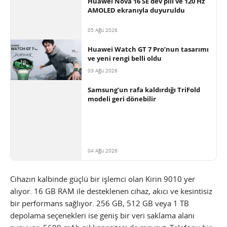
Huawei Nova 16 SE dev pili ve 120 Hz
AMOLED ekranıyla duyuruldu
05 Ağu 2026
Huawei Watch GT 7 Pro’nun tasarımı
ve yeni rengi belli oldu
03 Ağu 2026
Samsung’un rafa kaldırdığı TriFold
modeli geri dönebilir
04 Ağu 2026
Cihazın kalbinde güçlü bir işlemci olan Kirin 9010 yer
alıyor. 16 GB RAM ile desteklenen cihaz, akıcı ve kesintisiz
bir performans sağlıyor. 256 GB, 512 GB veya 1 TB
depolama seçenekleri ise geniş bir veri saklama alanı