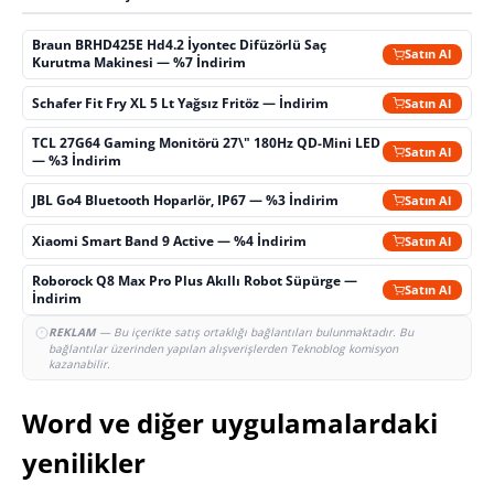
Braun BRHD425E Hd4.2 İyontec Difüzörlü Saç
Satın Al
Kurutma Makinesi — %7 İndirim
Schafer Fit Fry XL 5 Lt Yağsız Fritöz — İndirim
Satın Al
TCL 27G64 Gaming Monitörü 27\" 180Hz QD-Mini LED
Satın Al
— %3 İndirim
JBL Go4 Bluetooth Hoparlör, IP67 — %3 İndirim
Satın Al
Xiaomi Smart Band 9 Active — %4 İndirim
Satın Al
Roborock Q8 Max Pro Plus Akıllı Robot Süpürge —
Satın Al
İndirim
REKLAM
— Bu içerikte satış ortaklığı bağlantıları bulunmaktadır. Bu
bağlantılar üzerinden yapılan alışverişlerden Teknoblog komisyon
kazanabilir.
Word ve diğer uygulamalardaki
yenilikler