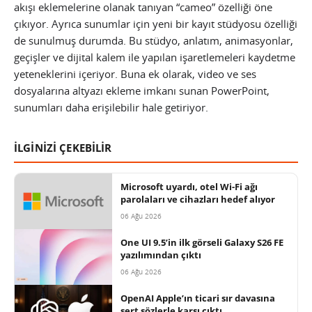
akışı eklemelerine olanak tanıyan “cameo” özelliği öne
çıkıyor. Ayrıca sunumlar için yeni bir kayıt stüdyosu özelliği
de sunulmuş durumda. Bu stüdyo, anlatım, animasyonlar,
geçişler ve dijital kalem ile yapılan işaretlemeleri kaydetme
yeteneklerini içeriyor. Buna ek olarak, video ve ses
dosyalarına altyazı ekleme imkanı sunan PowerPoint,
sunumları daha erişilebilir hale getiriyor.
İLGİNİZİ ÇEKEBİLİR
Microsoft uyardı, otel Wi-Fi ağı
parolaları ve cihazları hedef alıyor
06 Ağu 2026
One UI 9.5’in ilk görseli Galaxy S26 FE
yazılımından çıktı
06 Ağu 2026
OpenAI Apple’ın ticari sır davasına
sert sözlerle karşı çıktı