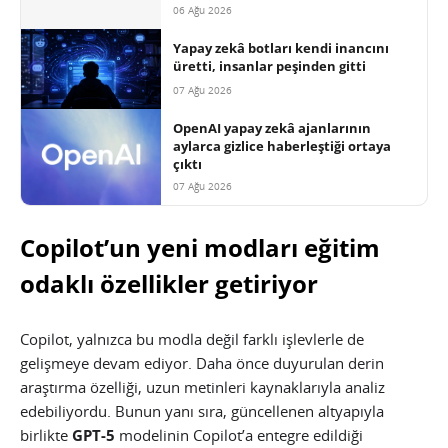
06 Ağu 2026
Yapay zekâ botları kendi inancını
üretti, insanlar peşinden gitti
07 Ağu 2026
OpenAI yapay zekâ ajanlarının
aylarca gizlice haberleştiği ortaya
çıktı
07 Ağu 2026
Copilot’un yeni modları eğitim
odaklı özellikler getiriyor
Copilot, yalnızca bu modla değil farklı işlevlerle de
gelişmeye devam ediyor. Daha önce duyurulan derin
araştırma özelliği, uzun metinleri kaynaklarıyla analiz
edebiliyordu. Bunun yanı sıra, güncellenen altyapıyla
birlikte
GPT-5
modelinin Copilot’a entegre edildiği