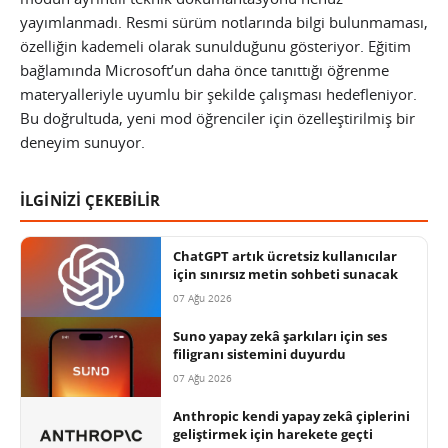
yayımlanmadı. Resmi sürüm notlarında bilgi bulunmaması,
özelliğin kademeli olarak sunulduğunu gösteriyor. Eğitim
bağlamında Microsoft’un daha önce tanıttığı öğrenme
materyalleriyle uyumlu bir şekilde çalışması hedefleniyor.
Bu doğrultuda, yeni mod öğrenciler için özelleştirilmiş bir
deneyim sunuyor.
İLGİNİZİ ÇEKEBİLİR
ChatGPT artık ücretsiz kullanıcılar
için sınırsız metin sohbeti sunacak
07 Ağu 2026
Suno yapay zekâ şarkıları için ses
filigranı sistemini duyurdu
07 Ağu 2026
Anthropic kendi yapay zekâ çiplerini
geliştirmek için harekete geçti