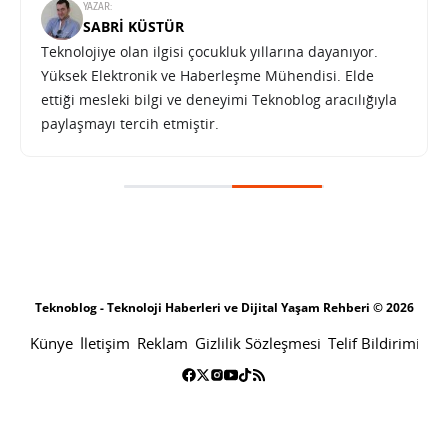
YAZAR:
SABRI KÜSTÜR
Teknolojiye olan ilgisi çocukluk yıllarına dayanıyor.
Yüksek Elektronik ve Haberleşme Mühendisi. Elde
ettiği mesleki bilgi ve deneyimi Teknoblog aracılığıyla
paylaşmayı tercih etmiştir.
Samsung, One UI 8.5 ile yapay zekâ destekli bildirim özetlerini getirecek
SONRAKI HABER
TEKNOLOJI
ANA SAYFA
Samsung, One UI 8.5 ile yapay zekâ
destekli bildirim özetlerini
getirecek
SABRI KÜSTÜR
3 EKIM 2025 06:42
PAYLAŞ: