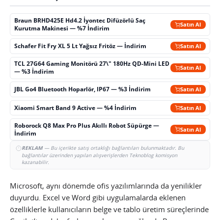
Braun BRHD425E Hd4.2 İyontec Difüzörlü Saç
Satın Al
Kurutma Makinesi — %7 İndirim
Schafer Fit Fry XL 5 Lt Yağsız Fritöz — İndirim
Satın Al
TCL 27G64 Gaming Monitörü 27\" 180Hz QD-Mini LED
Satın Al
— %3 İndirim
JBL Go4 Bluetooth Hoparlör, IP67 — %3 İndirim
Satın Al
Xiaomi Smart Band 9 Active — %4 İndirim
Satın Al
Roborock Q8 Max Pro Plus Akıllı Robot Süpürge —
Satın Al
İndirim
REKLAM
— Bu içerikte satış ortaklığı bağlantıları bulunmaktadır. Bu
bağlantılar üzerinden yapılan alışverişlerden Teknoblog komisyon
kazanabilir.
Microsoft, aynı dönemde ofis yazılımlarında da yenilikler
duyurdu. Excel ve Word gibi uygulamalarda eklenen
özelliklerle kullanıcıların belge ve tablo üretim süreçlerinde