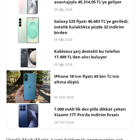
avantajıyla 45.314,05 TL’ye geliyor
06 Ağu 2026
Galaxy S25 fiyatı 46.683 TL’ye geriledi,
üstelik kulaklıkta yüzde 32 indirim
birden
06 Ağu 2026
Kablosuz şarj destekli bu telefon
17.499 TL’den alıcı buluyor
03 Ağu 2026
iPhone 16’nın fiyatı 65 bin TL’nin
altına düştü
30 Tem 2026
7.000 mAh’lik dev pille dikkat çeken
Xiaomi 17T Pro’da indirim fırsatı
29 Tem 2026
Üstelik MediaMarkt, kargo beklemek istemeyenler için