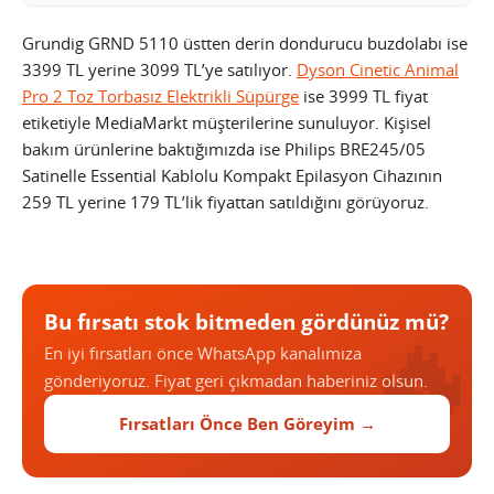
Grundig GRND 5110 üstten derin dondurucu buzdolabı ise
3399 TL yerine 3099 TL’ye satılıyor.
Dyson Cinetic Animal
Pro 2 Toz Torbasız Elektrikli Süpürge
ise 3999 TL fiyat
etiketiyle MediaMarkt müşterilerine sunuluyor. Kişisel
bakım ürünlerine baktığımızda ise Philips BRE245/05
Satinelle Essential Kablolu Kompakt Epilasyon Cihazının
259 TL yerine 179 TL’lik fiyattan satıldığını görüyoruz.
Bu fırsatı stok bitmeden gördünüz mü?
En iyi fırsatları önce WhatsApp kanalımıza
gönderiyoruz. Fiyat geri çıkmadan haberiniz olsun.
Fırsatları Önce Ben Göreyim →