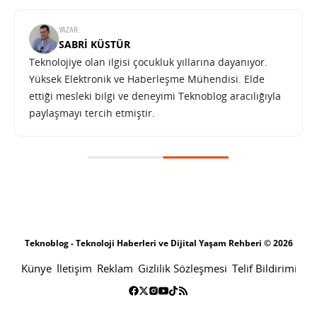
YAZAR:
SABRI KÜSTÜR
Teknolojiye olan ilgisi çocukluk yıllarına dayanıyor.
Yüksek Elektronik ve Haberleşme Mühendisi. Elde
ettiği mesleki bilgi ve deneyimi Teknoblog aracılığıyla
paylaşmayı tercih etmiştir.
Kamera özellikleriyle dikkat çeken Vivo X50 serisi tanıtıldı
SONRAKI HABER
TEKNOLOJI
ANA SAYFA
Kamera özellikleriyle dikkat çeken
Vivo X50 serisi tanıtıldı
SINAN KÜSTÜR
1 HAZIRAN 2020 17:30
PAYLAŞ: