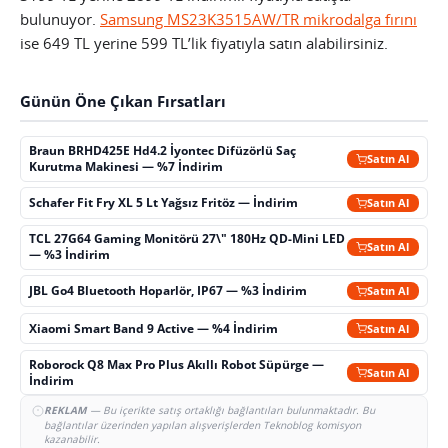
bulunuyor.
Samsung MS23K3515AW/TR mikrodalga fırını
ise 649 TL yerine 599 TL’lik fiyatıyla satın alabilirsiniz.
Günün Öne Çıkan Fırsatları
Braun BRHD425E Hd4.2 İyontec Difüzörlü Saç
Satın Al
Kurutma Makinesi — %7 İndirim
Schafer Fit Fry XL 5 Lt Yağsız Fritöz — İndirim
Satın Al
TCL 27G64 Gaming Monitörü 27\" 180Hz QD-Mini LED
Satın Al
— %3 İndirim
JBL Go4 Bluetooth Hoparlör, IP67 — %3 İndirim
Satın Al
Xiaomi Smart Band 9 Active — %4 İndirim
Satın Al
Roborock Q8 Max Pro Plus Akıllı Robot Süpürge —
Satın Al
İndirim
REKLAM
— Bu içerikte satış ortaklığı bağlantıları bulunmaktadır. Bu
bağlantılar üzerinden yapılan alışverişlerden Teknoblog komisyon
kazanabilir.