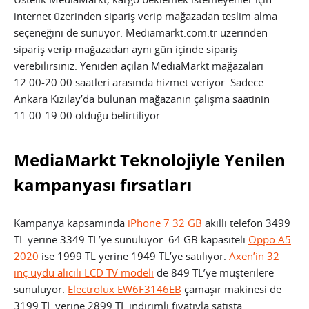
internet üzerinden sipariş verip mağazadan teslim alma
seçeneğini de sunuyor. Mediamarkt.com.tr üzerinden
sipariş verip mağazadan aynı gün içinde sipariş
verebilirsiniz. Yeniden açılan MediaMarkt mağazaları
12.00-20.00 saatleri arasında hizmet veriyor. Sadece
Ankara Kızılay’da bulunan mağazanın çalışma saatinin
11.00-19.00 olduğu belirtiliyor.
MediaMarkt Teknolojiyle Yenilen
kampanyası fırsatları
Kampanya kapsamında
iPhone 7 32 GB
akıllı telefon 3499
TL yerine 3349 TL’ye sunuluyor. 64 GB kapasiteli
Oppo A5
2020
ise 1999 TL yerine 1949 TL’ye satılıyor.
Axen’in 32
inç uydu alıcılı LCD TV modeli
de 849 TL’ye müşterilere
sunuluyor.
Electrolux EW6F3146EB
çamaşır makinesi de
3199 TL yerine 2899 TL indirimli fiyatıyla satışta