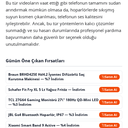
Bu tür videoların vaat ettiği gibi telefonun tamamını sudan
arındırmak mümkün olmasa da, hoparlörlerde sıkışmış
suyun kısmen çıkarılması, telefonun ses kalitesini
iyileştirebilir. Ancak, bu tür yöntemlerin kalıcı çözümler
sunmadığı ve su hasarı durumlarında profesyonel yardıma
başvurmanın daha güvenli bir seçenek olduğu
unutulmamalıdır.
Günün Öne Çıkan Fırsatları
Braun BRHD425E Hd4.2 İyontec Difüzörlü Saç
Satın Al
Kurutma Makinesi — %7 İndirim
Schafer Fit Fry XL 5 Lt Yağsız Fritöz — İndirim
Satın Al
TCL 27G64 Gaming Monitörü 27\" 180Hz QD-Mini LED
Satın Al
— %3 İndirim
JBL Go4 Bluetooth Hoparlör, IP67 — %3 İndirim
Satın Al
Xiaomi Smart Band 9 Active — %4 İndirim
Satın Al