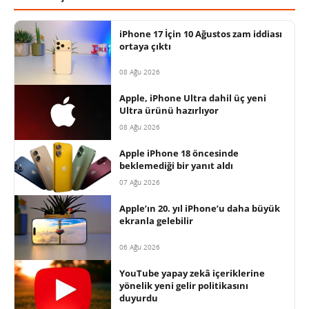
iPhone 17 İçin 10 Ağustos zam iddiası
ortaya çıktı
08 Ağu 2026
Apple, iPhone Ultra dahil üç yeni
Ultra ürünü hazırlıyor
08 Ağu 2026
Apple iPhone 18 öncesinde
beklemediği bir yanıt aldı
07 Ağu 2026
Apple’ın 20. yıl iPhone’u daha büyük
ekranla gelebilir
06 Ağu 2026
YouTube yapay zekâ içeriklerine
yönelik yeni gelir politikasını
duyurdu