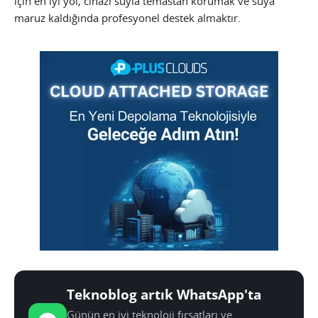
için en iyi yol, cihazı suyla temastan korumak ve suya
maruz kaldığında profesyonel destek almaktır.
Teknoblog artık WhatsApp'ta
Günün en iyi teknoloji fırsatları ve