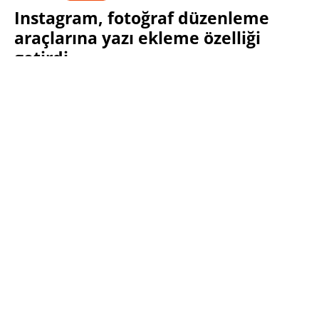
Instagram, fotoğraf düzenleme
araçlarına yazı ekleme özelliği
getirdi
SABRI KÜSTÜR
27 AĞUSTOS 2024 20:00
PAYLAŞ:
Haberleri Kaçırma!