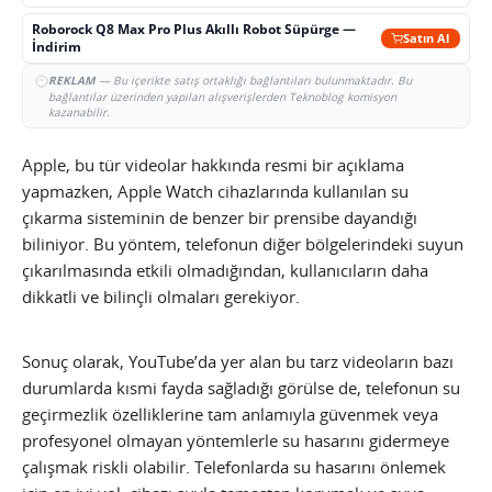
Roborock Q8 Max Pro Plus Akıllı Robot Süpürge —
Satın Al
İndirim
REKLAM
— Bu içerikte satış ortaklığı bağlantıları bulunmaktadır. Bu
bağlantılar üzerinden yapılan alışverişlerden Teknoblog komisyon
kazanabilir.
Apple, bu tür videolar hakkında resmi bir açıklama
yapmazken, Apple Watch cihazlarında kullanılan su
çıkarma sisteminin de benzer bir prensibe dayandığı
biliniyor. Bu yöntem, telefonun diğer bölgelerindeki suyun
çıkarılmasında etkili olmadığından, kullanıcıların daha
dikkatli ve bilinçli olmaları gerekiyor.
Sonuç olarak, YouTube’da yer alan bu tarz videoların bazı
durumlarda kısmi fayda sağladığı görülse de, telefonun su
geçirmezlik özelliklerine tam anlamıyla güvenmek veya
profesyonel olmayan yöntemlerle su hasarını gidermeye
çalışmak riskli olabilir. Telefonlarda su hasarını önlemek