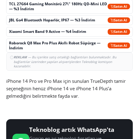
TCL 27G64 Gaming Monitörü 27\" 180Hz QD-Mini LED
Satın Al
— %3 İndirim
JBL Go4 Bluetooth Hoparlör, IP67 — %3 İndirim
Satın Al
Xiaomi Smart Band 9 Active — %4 İndirim
Satın Al
Roborock Q8 Max Pro Plus Akıllı Robot Süpürge —
Satın Al
İndirim
REKLAM
— Bu içerikte satış ortaklığı bağlantıları bulunmaktadır. Bu
bağlantılar üzerinden yapılan alışverişlerden Teknoblog komisyon
kazanabilir.
iPhone 14 Pro ve Pro Max için sunulan TrueDepth tamir
seçeneğinin henüz iPhone 14 ve iPhone 14 Plus’a
gelmediğini belirtmekte fayda var.
Teknoblog artık WhatsApp'ta
Günün en iyi teknoloji fırsatları ve