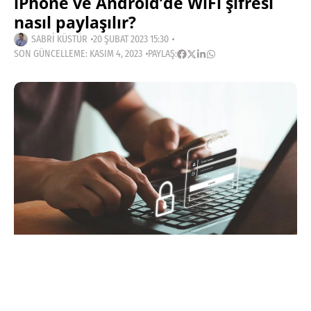
iPhone ve Android’de WiFi şifresi
nasıl paylaşılır?
SABRI KÜSTÜR
20 ŞUBAT 2023 15:30
SON GÜNCELLEME: KASIM 4, 2023
PAYLAŞ:
Haberleri Kaçırma!
Teknoblog'u Google Arama'da
tercihli kaynağın yap ve En Çok