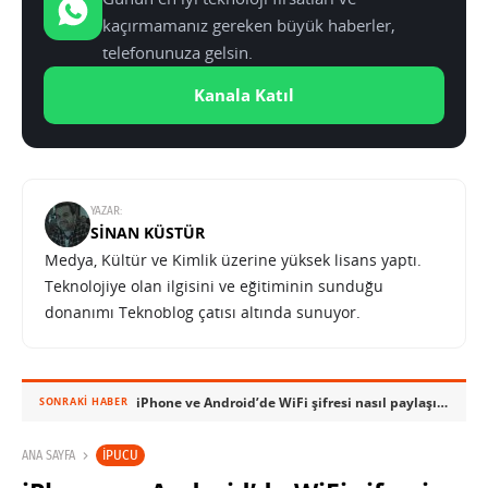
kaçırmamanız gereken büyük haberler,
telefonunuza gelsin.
Kanala Katıl
YAZAR:
SINAN KÜSTÜR
Medya, Kültür ve Kimlik üzerine yüksek lisans yaptı.
Teknolojiye olan ilgisini ve eğitiminin sunduğu
donanımı Teknoblog çatısı altında sunuyor.
iPhone ve Android’de WiFi şifresi nasıl paylaşılır?
SONRAKI HABER
İPUCU
ANA SAYFA