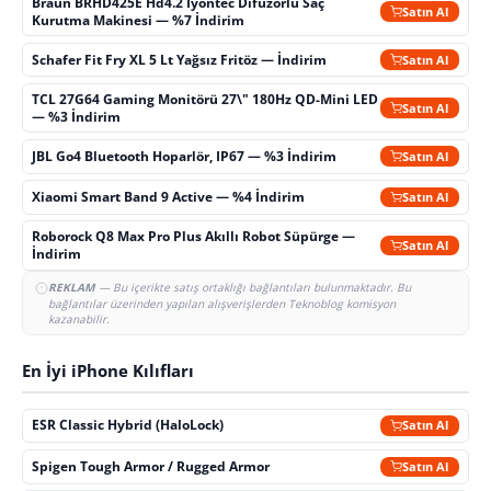
Braun BRHD425E Hd4.2 İyontec Difüzörlü Saç
Satın Al
Kurutma Makinesi — %7 İndirim
Schafer Fit Fry XL 5 Lt Yağsız Fritöz — İndirim
Satın Al
TCL 27G64 Gaming Monitörü 27\" 180Hz QD-Mini LED
Satın Al
— %3 İndirim
JBL Go4 Bluetooth Hoparlör, IP67 — %3 İndirim
Satın Al
Xiaomi Smart Band 9 Active — %4 İndirim
Satın Al
Roborock Q8 Max Pro Plus Akıllı Robot Süpürge —
Satın Al
İndirim
REKLAM
— Bu içerikte satış ortaklığı bağlantıları bulunmaktadır. Bu
bağlantılar üzerinden yapılan alışverişlerden Teknoblog komisyon
kazanabilir.
En İyi iPhone Kılıfları
ESR Classic Hybrid (HaloLock)
Satın Al
Spigen Tough Armor / Rugged Armor
Satın Al