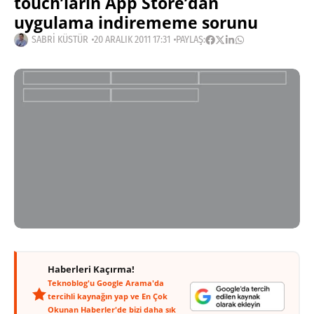
touch’ların App Store’dan
uygulama indirememe sorunu
SABRI KÜSTÜR
20 ARALIK 2011 17:31
PAYLAŞ:
Haberleri Kaçırma!
Teknoblog'u Google Arama'da
tercihli kaynağın yap ve En Çok
Okunan Haberler'de bizi daha sık