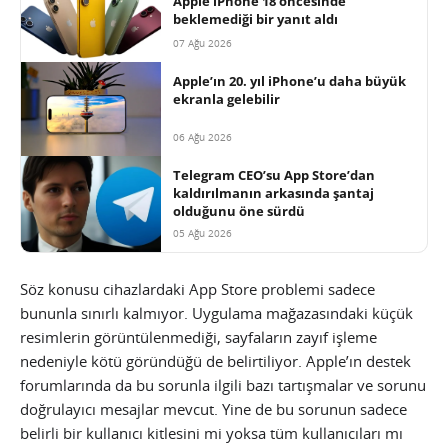
Apple iPhone 18 öncesinde
beklemediği bir yanıt aldı
07 Ağu 2026
Apple’ın 20. yıl iPhone’u daha büyük
ekranla gelebilir
06 Ağu 2026
Telegram CEO’su App Store’dan
kaldırılmanın arkasında şantaj
olduğunu öne sürdü
05 Ağu 2026
Söz konusu cihazlardaki App Store problemi sadece
bununla sınırlı kalmıyor. Uygulama mağazasındaki küçük
resimlerin görüntülenmediği, sayfaların zayıf işleme
nedeniyle kötü göründüğü de belirtiliyor. Apple’ın destek
forumlarında da bu sorunla ilgili bazı tartışmalar ve sorunu
doğrulayıcı mesajlar mevcut. Yine de bu sorunun sadece
belirli bir kullanıcı kitlesini mi yoksa tüm kullanıcıları mı