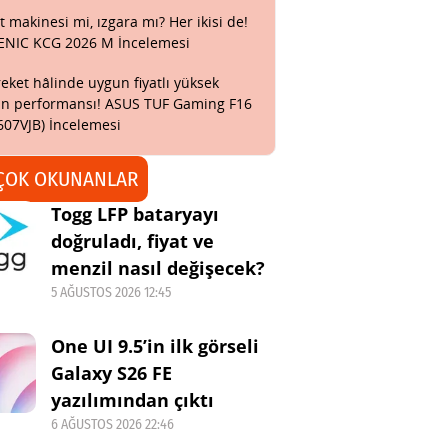
t makinesi mi, ızgara mı? Her ikisi de!
ENIC KCG 2026 M İncelemesi
eket hâlinde uygun fiyatlı yüksek
n performansı! ASUS TUF Gaming F16
607VJB) İncelemesi
ÇOK OKUNANLAR
Togg LFP bataryayı
doğruladı, fiyat ve
menzil nasıl değişecek?
5 AĞUSTOS 2026 12:45
One UI 9.5’in ilk görseli
Galaxy S26 FE
yazılımından çıktı
6 AĞUSTOS 2026 22:46