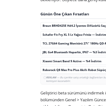
Günün Öne Çıkan Fırsatları
Braun BRHD425E Hd4.2 İyontec Difüzörlü Sa
Schafer Fit Fry XL 5 Lt Yağsız Fritöz — İndiri
TCL 27G64 Gaming Monitörü 27\" 180Hz QD-
JBL Go4 Bluetooth Hoparlör, IP67 — %3 İndir
Xiaomi Smart Band 9 Active — %4 İndirim
Roborock Q8 Max Pro Plus Akıllı Robot Süpü
REKLAM
— Bu içerikte satış ortaklığı bağlantıları 
komisyon kazanabilir.
Geliştirici beta sürümünü indirmek is
bölümünden Genel > Yazılım Güncell