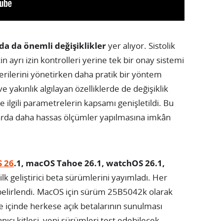
a da önemli değişiklikler
yer alıyor. Sistolik
in ayrı izin kontrolleri yerine tek bir onay sistemi
 verilerini yönetirken daha pratik bir yöntem
yakınlık algılayan özelliklerde de değişiklik
le ilgili parametrelerin kapsamı genişletildi. Bu
tılarda daha hassas ölçümler yapılmasına imkân
 26
.1, macOS Tahoe 26.1, watchOS 26.1,
ilk geliştirici beta sürümlerini yayımladı. Her
ı belirlendi. MacOS için sürüm 25B5042k olarak
e içinde herkese açık betalarının sunulması
ıcı kitlesi, yeni sürümleri test edebilecek.