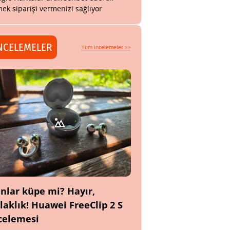
ek siparişi vermenizi sağlıyor
NCELEMELER
Tüm incelemeler >>
nlar küpe mi? Hayır,
laklık! Huawei FreeClip 2 S
celemesi