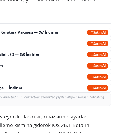
ç Kurutma Makinesi — %7 İndirim
Satın Al
m
Satın Al
Mini LED — %3 İndirim
Satın Al
im
Satın Al
Satın Al
rge — İndirim
Satın Al
bulunmaktadır. Bu bağlantılar üzerinden yapılan alışverişlerden Teknoblog
teyen kullanıcılar, cihazlarının ayarlar
eme kısmına giderek iOS 26.1 Beta 1’i