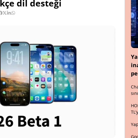
rkçe dil desteği
Ya
in
pe
Cha
sın
HON
TL’
Yap
Goo