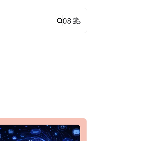
08
Ağu
2026