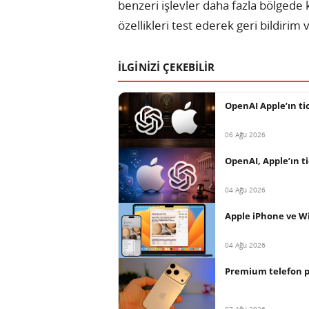
benzeri işlevler daha fazla bölgede ku
özellikleri test ederek geri bildirim 
İLGİNİZİ ÇEKEBİLİR
OpenAI Apple’ın tica
06 Ağu 2026
OpenAI, Apple’ın ti
04 Ağu 2026
Apple iPhone ve Wi
04 Ağu 2026
Premium telefon paz