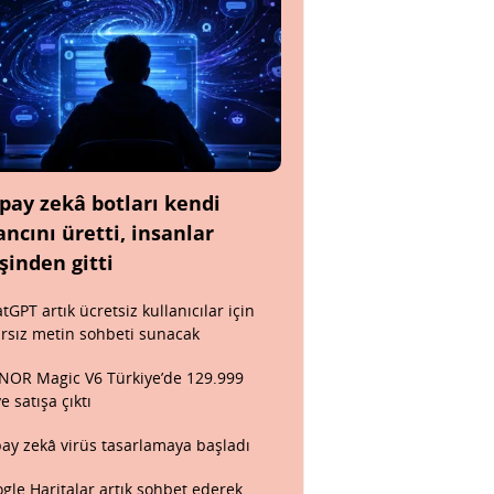
pay zekâ botları kendi
ancını üretti, insanlar
şinden gitti
tGPT artık ücretsiz kullanıcılar için
ırsız metin sohbeti sunacak
OR Magic V6 Türkiye’de 129.999
ye satışa çıktı
ay zekâ virüs tasarlamaya başladı
gle Haritalar artık sohbet ederek