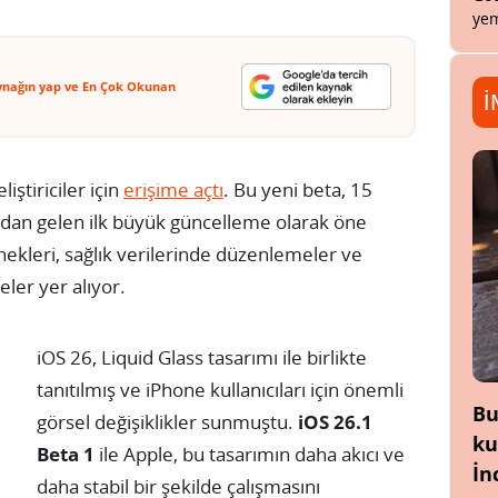
yem
ynağın yap ve En Çok Okunan
İ
ştiriciler için
erişime açtı
. Bu yeni beta, 15
ndan gelen ilk büyük güncelleme olarak öne
nekleri, sağlık verilerinde düzenlemeler ve
eler yer alıyor.
iOS 26, Liquid Glass tasarımı ile birlikte
tanıtılmış ve iPhone kullanıcıları için önemli
Bu
görsel değişiklikler sunmuştu.
iOS 26.1
ku
Beta 1
ile Apple, bu tasarımın daha akıcı ve
İn
daha stabil bir şekilde çalışmasını