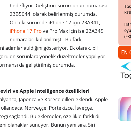
hedefliyor. Geliştirici sürümünün numarası
Tos
KO
23B5044l olarak belirlenmiş durumda.
Önceki sürümde iPhone 17 için 23A341,
Har
oyu
iPhone 17 Pro
ve Pro Max için ise 23A345
(FX
numaraları kullanılmıştı. Bu fark,
adımlar atıldığını gösteriyor. Ek olarak, pil
EN 
örülen sorunlara yönelik düzeltmeler yapılıyor.
ormansı da geliştirilmiş durumda.
eviri ve Apple Intelligence özellikleri
İtalyanca, Japonca ve Korece dilleri eklendi. Apple
 Hollandaca, Norveççe, Portekizce, İsveççe,
i sağlandı. Bu eklemeler, özellikle farklı dil
yeni olanaklar sunuyor. Bunun yanı sıra, Siri