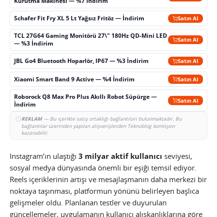
Kurutma Makinesi — %7 İndirim
Schafer Fit Fry XL 5 Lt Yağsız Fritöz — İndirim
Satın Al
TCL 27G64 Gaming Monitörü 27\" 180Hz QD-Mini LED
Satın Al
— %3 İndirim
JBL Go4 Bluetooth Hoparlör, IP67 — %3 İndirim
Satın Al
Xiaomi Smart Band 9 Active — %4 İndirim
Satın Al
Roborock Q8 Max Pro Plus Akıllı Robot Süpürge —
Satın Al
İndirim
REKLAM
— Bu içerikte satış ortaklığı bağlantıları bulunmaktadır. Bu
bağlantılar üzerinden yapılan alışverişlerden Teknoblog komisyon
kazanabilir.
Instagram’ın ulaştığı
3 milyar aktif kullanıcı
seviyesi,
sosyal medya dünyasında önemli bir eşiği temsil ediyor.
Reels içeriklerinin artışı ve mesajlaşmanın daha merkezi bir
noktaya taşınması, platformun yönünü belirleyen başlıca
gelişmeler oldu. Planlanan testler ve duyurulan
güncellemeler, uygulamanın kullanıcı alışkanlıklarına göre