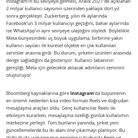
Instagram’ın bu seviyeye gelmesi, Aralık 2021’de açıklanan
2 milyar kullanıcı sayısının üzerinden yaklaşık dört yıl
sonra gerçekleşti. Zuckerberg, yılın ilk aylarında
Facebook’un 3 milyar kullanıcıyı geçtiğini, bahar aylarında
ise WhatsApp’ın aynı seviyeye ulaştığını söyledi. Böylelikle
Meta bünyesindeki üç büyük uygulama, birbirine yakın
kullanıcı sayıları ile küresel ölçekte en çok kullanılan
servisler arasına girdi. Bu durum, şirketin ürünleri arasında
denge sağladığını da gösteriyor. Kullanıcı tabanının
genişliği, Meta için gelecekte atılacak adımların zeminini
oluşturuyor.
Bloomberg kaynaklarına göre
Instagram
’da büyümenin
en önemli nedenleri kısa video formatı Reels ve doğrudan
mesajlaşma araçları oldu. Genç kullanıcılar Reels ile
etkileşim kurarken, mesajlaşma özelliği günlük kullanımın
merkezine yerleşti. Tüm bunların yanında, şirket yeni
güncellemelerde bu iki alanı öne çıkarmayı planlıyor. Bu
doğrultuda uygulamanın gezinme çubuğunda Reels ve