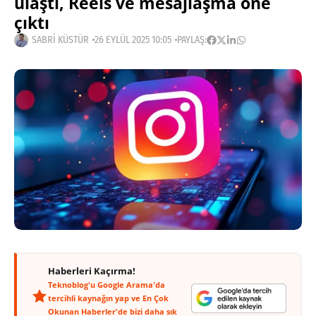
ulaştı, Reels ve mesajlaşma öne
çıktı
SABRI KÜSTÜR
26 EYLÜL 2025 10:05
PAYLAŞ:
Haberleri Kaçırma!
Teknoblog'u Google Arama'da
tercihli kaynağın yap ve En Çok
Okunan Haberler'de bizi daha sık