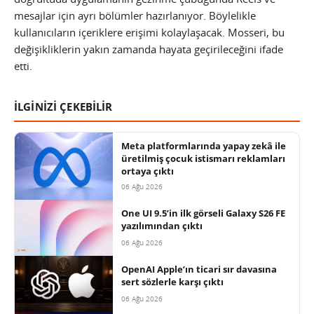
mesajlar için ayrı bölümler hazırlanıyor. Böylelikle
kullanıcıların içeriklere erişimi kolaylaşacak. Mosseri, bu
değişikliklerin yakın zamanda hayata geçirileceğini ifade
etti.
İLGİNİZİ ÇEKEBİLİR
Meta platformlarında yapay zekâ ile
üretilmiş çocuk istismarı reklamları
ortaya çıktı
06 Ağu 2026
One UI 9.5’in ilk görseli Galaxy S26 FE
yazılımından çıktı
06 Ağu 2026
OpenAI Apple’ın ticari sır davasına
sert sözlerle karşı çıktı
06 Ağu 2026