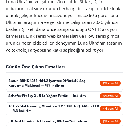
Luna Ultra’nın geliştirme süreci oldu. Şirket, DJI’ın
iddialarının aksine ürünün herhangi bir rakip modele tepki
olarak geliştirilmediğini savunuyor. Insta360’a göre Luna
Ultra’nın araştırma ve geliştirme çalışmaları 2020 yılında
başladı. Şirket, daha önce satışa sunduğu ONE R aksiyon
kamerası, Link serisi web kameraları ve Flow serisi gimbal
ürünlerinden elde edilen deneyimin Luna Ultra’nın tasarım
ve teknoloji altyapısına katkı sağladığını belirtiyor.
Günün Öne Çıkan Fırsatları
Braun BRHD425E Hd4.2 İyontec Difüzörlü Saç
Satın Al
Kurutma Makinesi — %7 İndirim
Schafer Fit Fry XL 5 Lt Yağsız Fritöz — İndirim
Satın Al
TCL 27G64 Gaming Monitörü 27\" 180Hz QD-Mini LED
Satın Al
— %3 İndirim
JBL Go4 Bluetooth Hoparlör, IP67 — %3 İndirim
Satın Al