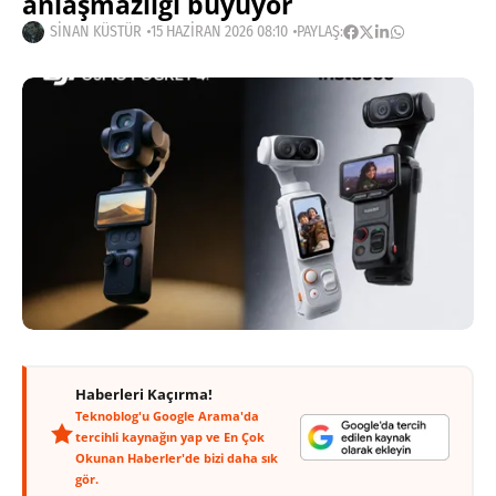
anlaşmazlığı büyüyor
SINAN KÜSTÜR
15 HAZIRAN 2026 08:10
PAYLAŞ:
Haberleri Kaçırma!
Teknoblog'u Google Arama'da
tercihli kaynağın yap ve En Çok
Okunan Haberler'de bizi daha sık
gör.