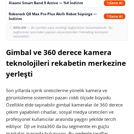
Xiaomi Smart Band 9 Active — %4 İndirim
Satın Al
Roborock Q8 Max Pro Plus Akıllı Robot Süpürge —
Satın Al
İndirim
REKLAM
— Bu içerikte satış ortaklığı bağlantıları bulunmaktadır. Bu
bağlantılar üzerinden yapılan alışverişlerden Teknoblog komisyon
kazanabilir.
Gimbal ve 360 derece kamera
teknolojileri rekabetin merkezine
yerleşti
Son yıllarda içerik üreticilerine yönelik kamera ve
görüntüleme sistemleri pazarı ciddi ölçüde büyüdü.
Özellikle elde taşınabilir gimbal kameralar ile 360 derece
çekim yapabilen cihazlar, sosyal medya üreticileri ve
profesyonel kullanıcılar arasında yaygın şekilde tercih
ediliyor. DJI ve Insta360 da bu segmentte en güçlü
markalar arasında bulunuyor. Bu nedenle taraflar