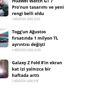
Huawei Watch GT 7
Pro’nun tasarımı ve yeni
rengi belli oldu
3 AĞUSTOS 2026 22:23
Togg’un Ağustos
fırsatında 1 milyon TL
ayrıntısı değişti
4 AĞUSTOS 2026 22:05
Galaxy Z Fold 8’in ekran
kat izi yalnızca bir
haftada arttı
3 AĞUSTOS 2026 9:51