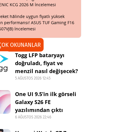
ENIC KCG 2026 M İncelemesi
eket hâlinde uygun fiyatlı yüksek
n performansı! ASUS TUF Gaming F16
607VJB) İncelemesi
ÇOK OKUNANLAR
Togg LFP bataryayı
doğruladı, fiyat ve
menzil nasıl değişecek?
5 AĞUSTOS 2026 12:45
One UI 9.5’in ilk görseli
Galaxy S26 FE
yazılımından çıktı
6 AĞUSTOS 2026 22:46