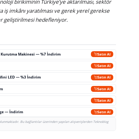
loji birikiminin Türkiye’ye aktarılması, sektör
 iş imkânı yaratılması ve gerek yerel gerekse
er geliştirilmesi hedefleniyor.
ç Kurutma Makinesi — %7 İndirim
Satın Al
m
Satın Al
Mini LED — %3 İndirim
Satın Al
im
Satın Al
Satın Al
rge — İndirim
Satın Al
bulunmaktadır. Bu bağlantılar üzerinden yapılan alışverişlerden Teknoblog