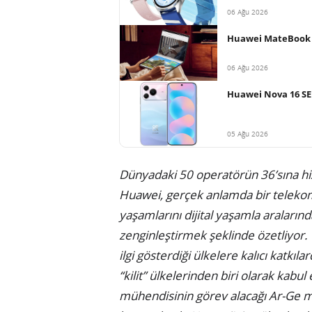
06 Ağu 2026
Huawei MateBook Fo
06 Ağu 2026
Huawei Nova 16 SE 
05 Ağu 2026
Dünyadaki 50 operatörün 36’sına hiz
Huawei, gerçek anlamda bir telekom
yaşamlarını dijital yaşamla aralarınd
zenginleştirmek şeklinde özetliyor. 
ilgi gösterdiği ülkelere kalıcı katkı
“kilit” ülkelerinden biri olarak kabu
mühendisinin görev alacağı Ar-Ge me