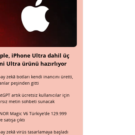
ple, iPhone Ultra dahil üç
ni Ultra ürünü hazırlıyor
ay zekâ botları kendi inancını üretti,
anlar peşinden gitti
tGPT artık ücretsiz kullanıcılar için
ırsız metin sohbeti sunacak
OR Magic V6 Türkiye’de 129.999
ye satışa çıktı
ay zekâ virüs tasarlamaya başladı