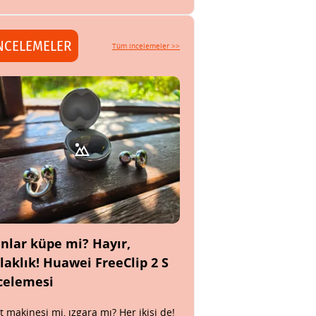
NCELEMELER
Tüm incelemeler >>
nlar küpe mi? Hayır,
laklık! Huawei FreeClip 2 S
celemesi
t makinesi mi, ızgara mı? Her ikisi de!