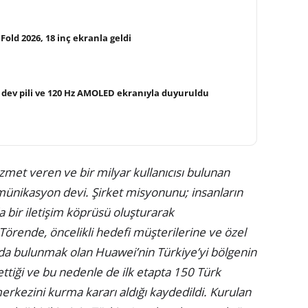
ld 2026, 18 inç ekranla geldi
dev pili ve 120 Hz AMOLED ekranıyla duyuruldu
met veren ve bir milyar kullanıcısı bulunan
ünikasyon devi. Şirket misyonunu; insanların
a bir iletişim köprüsü oluşturarak
Törende, öncelikli hedefi müşterilerine ve özel
larda bulunmak olan Huawei’nin Türkiye’yi bölgenin
l ettiği ve bu nedenle de ilk etapta 150 Türk
rkezini kurma kararı aldığı kaydedildi. Kurulan