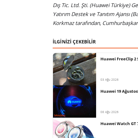
Dış Tic. Ltd. Şti. (Huawei Türkiye) 
Yatırım Destek ve Tanıtım Ajansı (Ba
Korkmaz tarafından, Cumhurbaşkanı
İLGİNİZİ ÇEKEBİLİR
Huawei FreeClip 2 S’
03 Ağu 2026
Huawei 19 Ağustos’
08 Ağu 2026
Huawei Watch GT 7 s