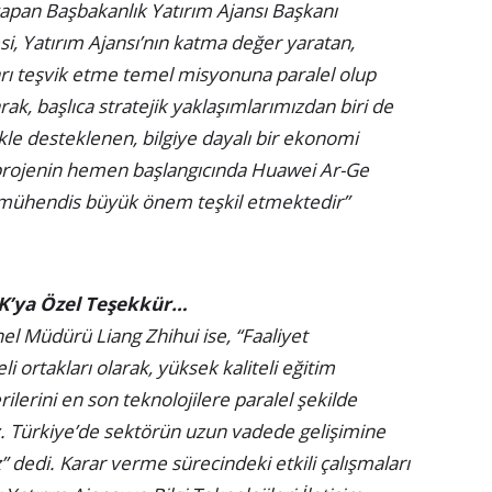
apan Başbakanlık Yatırım Ajansı Başkanı
i, Yatırım Ajansı’nın katma değer yaratan,
arı teşvik etme temel misyonuna paralel olup
k, başlıca stratejik yaklaşımlarımızdan biri de
ikle desteklenen, bilgiye dayalı bir ekonomi
 projenin hemen başlangıcında Huawei Ar-Ge
mühendis büyük önem teşkil etmektedir”
TK’ya Özel Teşekkür…
l Müdürü Liang Zhihui ise, “Faaliyet
 ortakları olarak, yüksek kaliteli eğitim
erilerini en son teknolojilere paralel şekilde
. Türkiye’de sektörün uzun vadede gelişimine
dedi. Karar verme sürecindeki etkili çalışmaları