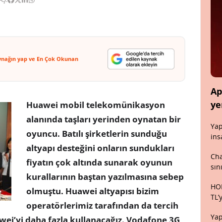
ynağın yap ve En Çok Okunan
Ap
ye
Huawei mobil telekomünikasyon
alanında taşları yerinden oynatan bir
Yap
oyuncu. Batılı şirketlerin sunduğu
ins
altyapı desteğini onların sundukları
Cha
fiyatın çok altında sunarak oyunun
sın
kurallarının baştan yazılmasına sebep
HON
olmuştu. Huawei altyapısı bizim
TL’
operatörlerimiz tarafından da tercih
Yap
uawei’yi daha fazla kullanacağız. Vodafone 3G