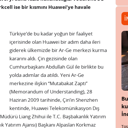
kcell ise bir kısmını Huawei’ye havale
İ
Türkiye’de bu kadar yoğun bir faaliyet
içerisinde olan Huawei bir adım daha ileri
giderek ülkemizde bir Ar-Ge merkezi kurma
kararını aldı. Çin gezisinde olan
Cumhurbaşkanı Abdullah Gül ile birlikte bu
yolda adımlar da atıldı. Yeni Ar-Ge
merkezine ilişkin “Mutabakat Zaptı”
(Memorandum of Understanding), 28
Bu
Haziran 2009 tarihinde, Çin’in Shenzhen
ku
kentinde, Huawei Telekomünikasyon Dış
İn
l Müdürü Liang Zhihui ile T.C. Başbakanlık Yatırım
ık Yatırım Ajansı) Başkanı Alpaslan Korkmaz
Tos