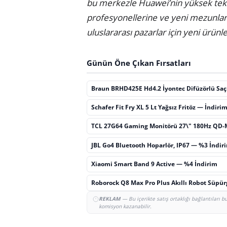
bu merkezle Huawei’nin yüksek tekno
profesyonellerine ve yeni mezunlara
uluslararası pazarlar için yeni ürünl
Günün Öne Çıkan Fırsatları
Braun BRHD425E Hd4.2 İyontec Difüzörlü Sa
Schafer Fit Fry XL 5 Lt Yağsız Fritöz — İndiri
TCL 27G64 Gaming Monitörü 27\" 180Hz QD-
JBL Go4 Bluetooth Hoparlör, IP67 — %3 İndir
Xiaomi Smart Band 9 Active — %4 İndirim
Roborock Q8 Max Pro Plus Akıllı Robot Süpü
REKLAM
— Bu içerikte satış ortaklığı bağlantıları 
komisyon kazanabilir.