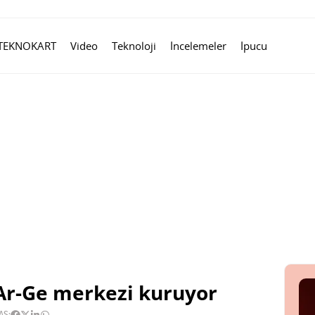
TEKNOKART
Video
Teknoloji
İncelemeler
İpucu
Ar-Ge merkezi kuruyor
AŞ: