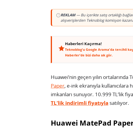
REKLAM
— Bu içerikte satış ortaklığı bağl
alışverişlerden Teknoblog komisyon kazanab
Haberleri Kaçırma!
Teknoblog'u Google Arama'da tercihli ka
Haberler'de bizi daha sık gör.
Huawei’nin geçen yılın ortalarında 
Paper
, e-ink ekranıyla kullanıcılar
imkanları sunuyor. 10.999 TL’lik fiy
TL’lik indirimli fiyatıyla
satılıyor.
Huawei MatePad Paper ö