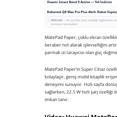
Xiaomi Smart Band 9 Active — %4 İndirim
Roborock Q8 Max Pro Plus Akıllı Robot Süpü
REKLAM
— Bu içerikte satış ortaklığı bağlantıları 
komisyon kazanabilir.
MatePad Paper, çoklu ekran özellikle
beraber not alarak işlevselliğini artır
parmak izi tarayıcısı olan güç düğme
MatePad Paper’ın Süper Cihaz özellik
kolaylaşır, geniş mobil kitaplık erişi
deneyimi sunuyor. Hızlı sayfa dönüş
sağlarken, 22.5 W hızlı şarj özelliği 
imkan tanır.
Video: Huawei MatePad