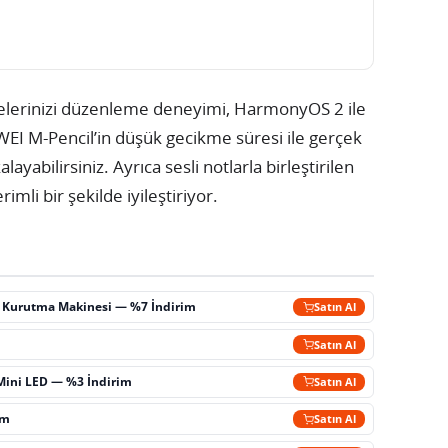
elerinizi düzenleme deneyimi, HarmonyOS 2 ile
EI M-Pencil’in düşük gecikme süresi ile gerçek
ayabilirsiniz. Ayrıca sesli notlarla birleştirilen
imli bir şekilde iyileştiriyor.
ç Kurutma Makinesi — %7 İndirim
Satın Al
m
Satın Al
Mini LED — %3 İndirim
Satın Al
im
Satın Al