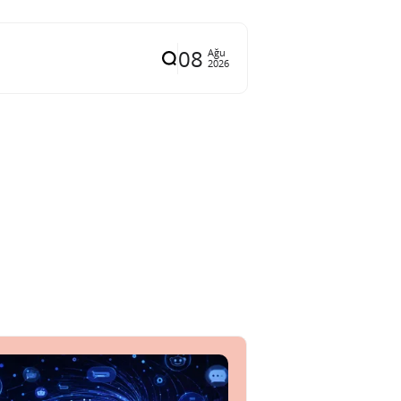
08
Ağu
2026