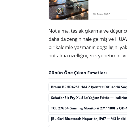
28 Tem 2026
Not alma, taslak çıkarma ve düşünc
daha da zengin hale gelmiş ve HUAW
bir kalemle yazmanın doğallığını yakal
not alma özelliği içerik yönetimini ver
Günün Öne Çıkan Fırsatları
Braun BRHD425E Hd4.2 İyontec Difüzörlü Sa
Schafer Fit Fry XL 5 Lt Yağsız Fritöz — İndiri
TCL 27G64 Gaming Monitörü 27\" 180Hz QD-
JBL Go4 Bluetooth Hoparlör, IP67 — %3 İndir