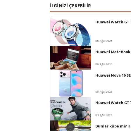
İLGİNİZİ ÇEKEBİLİR
Huawei Watch GT 7 s
06 Ağu 2026
Huawei MateBook Fo
06 Ağu 2026
Huawei Nova 16 SE 
05 Ağu 2026
Huawei Watch GT 7 
03 Ağu 2026
Bunlar küpe mi? Ha