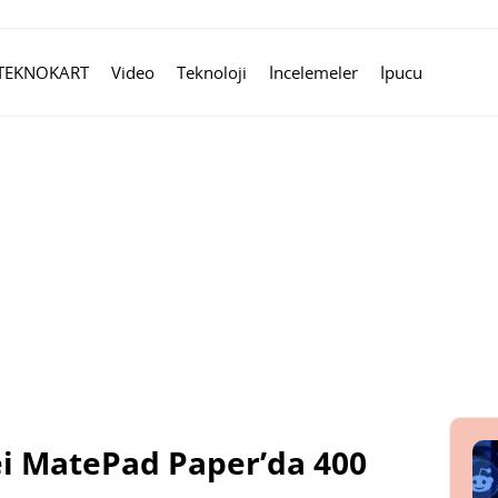
TEKNOKART
Video
Teknoloji
İncelemeler
İpucu
ei MatePad Paper’da 400