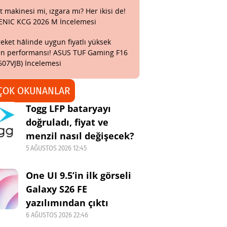
t makinesi mi, ızgara mı? Her ikisi de!
ENIC KCG 2026 M İncelemesi
eket hâlinde uygun fiyatlı yüksek
n performansı! ASUS TUF Gaming F16
607VJB) İncelemesi
ÇOK OKUNANLAR
Togg LFP bataryayı
doğruladı, fiyat ve
menzil nasıl değişecek?
5 AĞUSTOS 2026 12:45
One UI 9.5’in ilk görseli
Galaxy S26 FE
yazılımından çıktı
6 AĞUSTOS 2026 22:46