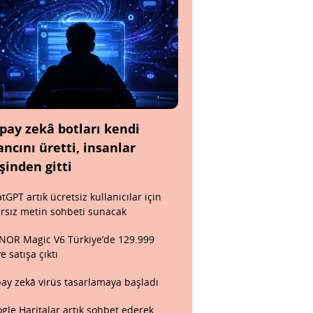
pay zekâ botları kendi
ancını üretti, insanlar
şinden gitti
tGPT artık ücretsiz kullanıcılar için
ırsız metin sohbeti sunacak
OR Magic V6 Türkiye’de 129.999
ye satışa çıktı
ay zekâ virüs tasarlamaya başladı
gle Haritalar artık sohbet ederek