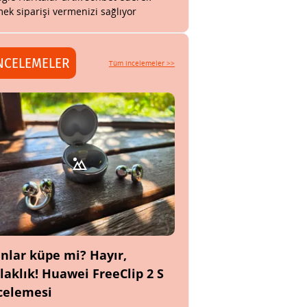
ek siparişi vermenizi sağlıyor
NCELEMELER
Tüm incelemeler >>
nlar küpe mi? Hayır,
laklık! Huawei FreeClip 2 S
celemesi