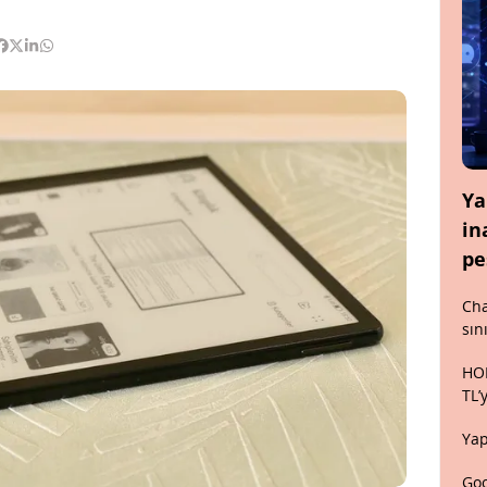
Ya
in
pe
Cha
sın
HON
TL’
Yap
Goo