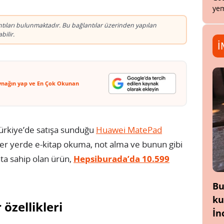
yem
antıları bulunmaktadır. Bu bağlantılar üzerinden yapılan
ilir.
İ
ynağın yap ve En Çok Okunan
Türkiye’de satışa sunduğu
Huawei MatePad
a her yerde e-kitap okuma, not alma ve bunun gibi
ata sahip olan ürün,
Hepsiburada’da 10.599
Bu
ku
zellikleri
İn