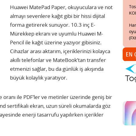
Tos
Huawei MatePad Paper, okuyuculara ve not
KO
almayı sevenlere kağıt gibi bir hissi dijital
forma getirerek sunuyor. 10.3 inç E-
Har
oyu
Mürekkep ekranı ve uyumlu Huawei M-
(FX
Pencil ile kağıt üzerine yazıyor gibisiniz.
Cihazlar arası aktarım, içeriklerinizi kolayca
EN 
akıllı telefonlar ve MateBook’tan transfer
etmenizi sağlar, bu da günlük iş akışında
büyük kolaylık yaratıyor.
ranı ile PDF’ler ve metinler üzerinde geniş bir
nd sertifikalı ekran, uzun süreli okumalarda göz
sayesinde enerji tasarrufu yapılırken içerikler