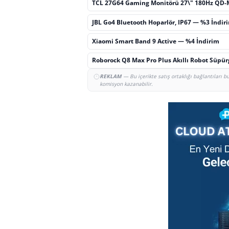
TCL 27G64 Gaming Monitörü 27\" 180Hz QD-
JBL Go4 Bluetooth Hoparlör, IP67 — %3 İndir
Xiaomi Smart Band 9 Active — %4 İndirim
Roborock Q8 Max Pro Plus Akıllı Robot Süpü
REKLAM
— Bu içerikte satış ortaklığı bağlantıları 
komisyon kazanabilir.