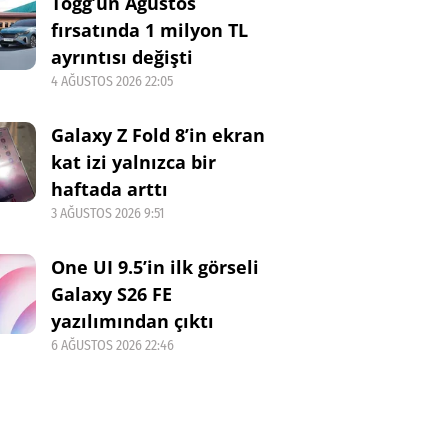
Togg’un Ağustos
fırsatında 1 milyon TL
ayrıntısı değişti
4 AĞUSTOS 2026 22:05
Galaxy Z Fold 8’in ekran
kat izi yalnızca bir
haftada arttı
3 AĞUSTOS 2026 9:51
One UI 9.5’in ilk görseli
Galaxy S26 FE
yazılımından çıktı
6 AĞUSTOS 2026 22:46