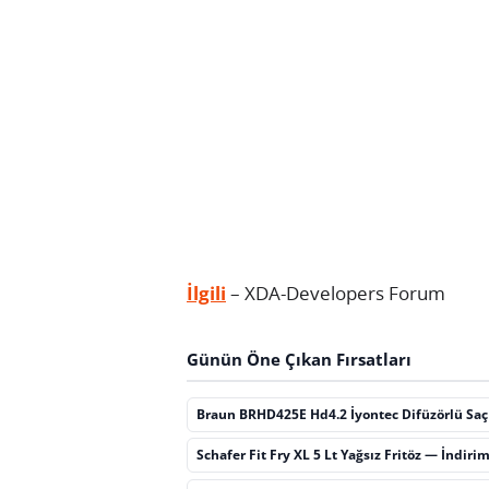
İlgili
– XDA-Developers Forum
Günün Öne Çıkan Fırsatları
Braun BRHD425E Hd4.2 İyontec Difüzörlü Sa
Schafer Fit Fry XL 5 Lt Yağsız Fritöz — İndiri