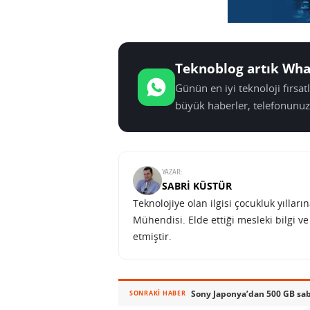
Teknoblog artık Wha
Günün en iyi teknoloji fırsa
büyük haberler, telefonunuz
YAZAR:
SABRI KÜSTÜR
Teknolojiye olan ilgisi çocukluk yılla
Mühendisi. Elde ettiği mesleki bilgi v
etmiştir.
Sony Japonya’dan 500 GB sab
SONRAKI HABER