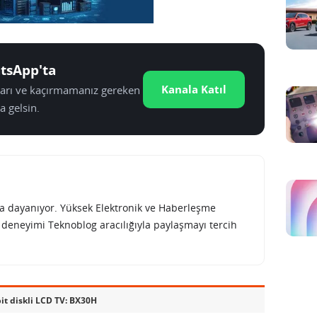
tsApp'ta
Kanala Katıl
tları ve kaçırmamanız gereken
a gelsin.
rına dayanıyor. Yüksek Elektronik ve Haberleşme
e deneyimi Teknoblog aracılığıyla paylaşmayı tercih
it diskli LCD TV: BX30H