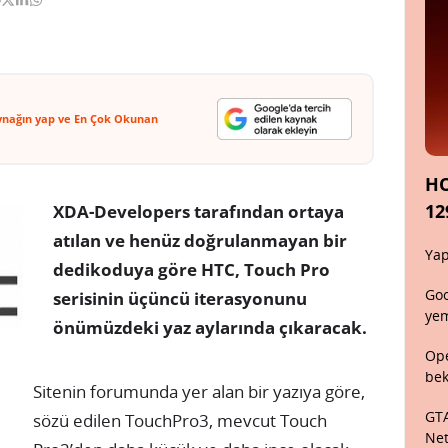
ynağın yap ve En Çok Okunan
HO
12
XDA-Developers tarafından ortaya
atılan ve henüz doğrulanmayan bir
Yap
dedikoduya göre HTC, Touch Pro
Goo
serisinin üçüncü iterasyonunu
yem
önümüzdeki yaz aylarında çıkaracak.
Ope
bek
Sitenin forumunda yer alan bir yazıya göre,
GTA
sözü edilen TouchPro3, mevcut Touch
Net