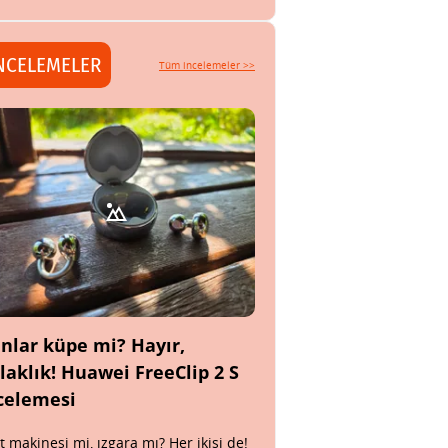
NCELEMELER
Tüm incelemeler >>
nlar küpe mi? Hayır,
laklık! Huawei FreeClip 2 S
celemesi
t makinesi mi, ızgara mı? Her ikisi de!