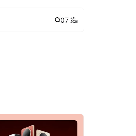
07
Ağu
2026