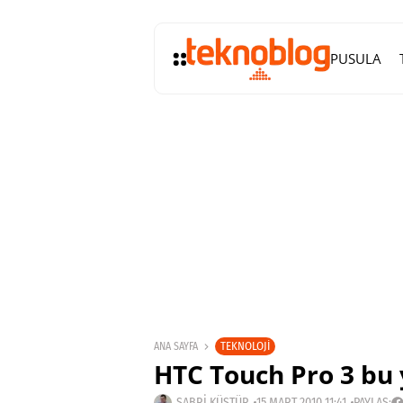
PUSULA
TEKNOLOJI
ANA SAYFA
HTC Touch Pro 3 bu 
SABRI KÜSTÜR
15 MART 2010 11:41
PAYLAŞ: