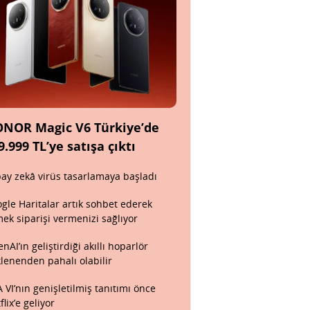
NOR Magic V6 Türkiye’de
9.999 TL’ye satışa çıktı
ay zekâ virüs tasarlamaya başladı
gle Haritalar artık sohbet ederek
ek siparişi vermenizi sağlıyor
nAI’ın geliştirdiği akıllı hoparlör
lenenden pahalı olabilir
 VI’nın genişletilmiş tanıtımı önce
flix’e geliyor