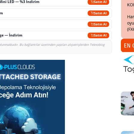
Mini LED — %3 İndirim
Satın Al
KO
im
Satın Al
Har
oyu
Satın Al
(FX
rge — İndirim
Satın Al
EN 
bulunmaktadır. Bu bağlantılar üzerinden yapılan alışverişlerden Teknoblog