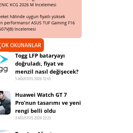
ENIC KCG 2026 M İncelemesi
eket hâlinde uygun fiyatlı yüksek
n performansı! ASUS TUF Gaming F16
607VJB) İncelemesi
ÇOK OKUNANLAR
Togg LFP bataryayı
doğruladı, fiyat ve
menzil nasıl değişecek?
5 AĞUSTOS 2026 12:45
Huawei Watch GT 7
Pro’nun tasarımı ve yeni
rengi belli oldu
3 AĞUSTOS 2026 22:23