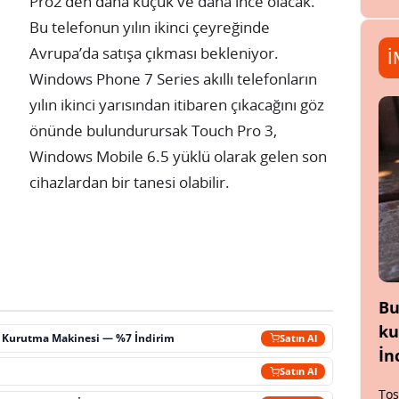
Pro2’den daha küçük ve daha ince olacak.
Bu telefonun yılın ikinci çeyreğinde
Avrupa’da satışa çıkması bekleniyor.
İ
Windows Phone 7 Series akıllı telefonların
yılın ikinci yarısından itibaren çıkacağını göz
önünde bulundurursak Touch Pro 3,
Windows Mobile 6.5 yüklü olarak gelen son
cihazlardan bir tanesi olabilir.
Bu
ku
ç Kurutma Makinesi — %7 İndirim
Satın Al
İn
m
Satın Al
Tos