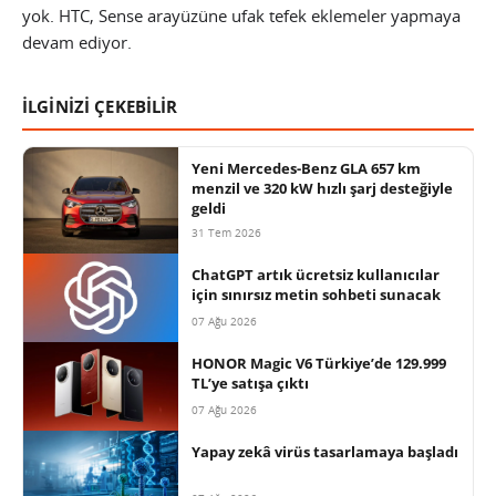
yok. HTC, Sense arayüzüne ufak tefek eklemeler yapmaya
devam ediyor.
İLGİNİZİ ÇEKEBİLİR
Yeni Mercedes-Benz GLA 657 km
menzil ve 320 kW hızlı şarj desteğiyle
geldi
31 Tem 2026
ChatGPT artık ücretsiz kullanıcılar
için sınırsız metin sohbeti sunacak
07 Ağu 2026
HONOR Magic V6 Türkiye’de 129.999
TL’ye satışa çıktı
07 Ağu 2026
Yapay zekâ virüs tasarlamaya başladı