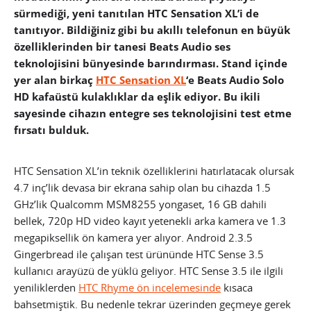
sürmediği, yeni tanıtılan HTC Sensation XL’i de
tanıtıyor. Bildiğiniz gibi bu akıllı telefonun en büyük
özelliklerinden bir tanesi Beats Audio ses
teknolojisini bünyesinde barındırması. Stand içinde
yer alan birkaç
HTC Sensation XL
‘e Beats Audio Solo
HD kafaüstü kulaklıklar da eşlik ediyor. Bu ikili
sayesinde cihazın entegre ses teknolojisini test etme
fırsatı bulduk.
HTC Sensation XL’in teknik özelliklerini hatırlatacak olursak
4.7 inç’lik devasa bir ekrana sahip olan bu cihazda 1.5
GHz’lik Qualcomm MSM8255 yongaset, 16 GB dahili
bellek, 720p HD video kayıt yetenekli arka kamera ve 1.3
megapiksellik ön kamera yer alıyor. Android 2.3.5
Gingerbread ile çalışan test ürününde HTC Sense 3.5
kullanıcı arayüzü de yüklü geliyor.
HTC Sense 3.5 ile ilgili
yeniliklerden
HTC Rhyme ön incelemesinde
kısaca
bahsetmiştik. Bu nedenle tekrar üzerinden geçmeye gerek