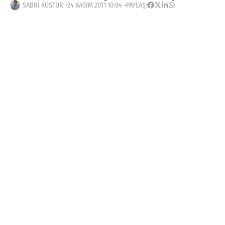
SABRI KÜSTÜR
24 KASIM 2011 10:04
PAYLAŞ:
Haberleri Kaçırma!
Teknoblog'u Google Arama'da
tercihli kaynağın yap ve En Çok
Okunan Haberler'de bizi daha sık
gör.