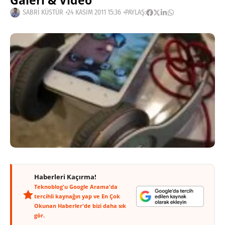
Galeri & Video
SABRI KÜSTÜR
24 KASIM 2011 15:36
PAYLAŞ:
Haberleri Kaçırma!
Teknoblog'u Google Arama'da
tercihli kaynağın yap ve En Çok
Okunan Haberler'de bizi daha sık
gör.