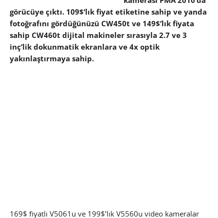
kamerası PMA 2010’da
görücüye çıktı. 109$’lık fiyat etiketine sahip ve yanda
fotoğrafını gördüğünüzü CW450t ve 149$’lık fiyata
sahip CW460t dijital makineler sırasıyla 2.7 ve 3
inç’lik dokunmatik ekranlara ve 4x optik
yakınlaştırmaya sahip.
169$ fiyatlı V5061u ve 199$’lık V5560u video kameralar