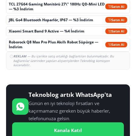
TCL 27G64 Gaming Monitörü 27\" 180Hz QD-Mini LED
Satın Al
— %3 İndirim
JBL Go4 Bluetooth Hoparlör, IP67 — %3 İndirim
Satın Al
Xiaomi Smart Band 9 Active — %4 İndirim
Satın Al
Roborock Q8 Max Pro Plus Akıllı Robot Süpürge —
Satın Al
İndirim
REKLAM
— Bu içerikte satış ortaklığı bağlantıları bulunmaktadır. Bu
bağlantılar üzerinden yapılan alışverişlerden Teknoblog komisyon
kazanabilir.
Teknoblog artık WhatsApp'ta
Günün en iyi teknoloji fırsatları ve
kaçırmamanız gereken büyük haberler,
telefonunuza gelsin.
Kanala Katıl