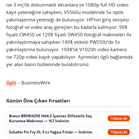
ise 3 inç’lik dokunmatik ekranlara ve 1080p full HD video
kayıt yeteneğine sahipken, V5560u modelinde 5x optik
yakınlaştırma yeteneği de bulunuyor. HP’nin giriş seviyesi
fotoğraf ve video araç-gereçleri bu kadarla kalmıyor. 99$
fiyatlı CW450 ve 129$ fiyatlı SW450 fotoğraf makineleri 4x
yakınlaştırmaya sahipken 149$ etiketli PW550z’de 5x
yakınlaştırma bulunuyor. 109$’lık V1020h video kamera
ise 720p video kaydı yapabiliyor. Ayrıntıları ilgili bağlantıda
yer alan basın bülteninde bulabilirsiniz.
İlgili
– BusinessWire
Günün Öne Çıkan Fırsatları
Braun BRHD425E Hd4.2 İyontec Difüzörlü Saç
Satın Al
Kurutma Makinesi — %7 İndirim
Schafer Fit Fry XL 5 Lt Yağsız Fritöz — İndirim
Satın Al