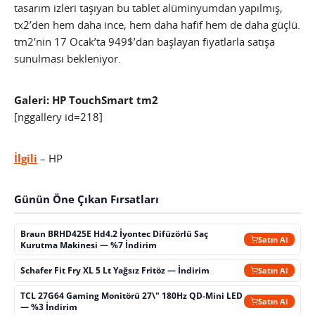
tasarım izleri taşıyan bu tablet alüminyumdan yapılmış,
tx2’den hem daha ince, hem daha hafif hem de daha güçlü.
tm2’nin 17 Ocak’ta 949$’dan başlayan fiyatlarla satışa
sunulması bekleniyor.
Galeri: HP TouchSmart tm2
[nggallery id=218]
İlgili
– HP
Günün Öne Çıkan Fırsatları
Braun BRHD425E Hd4.2 İyontec Difüzörlü Saç
Satın Al
Kurutma Makinesi — %7 İndirim
Schafer Fit Fry XL 5 Lt Yağsız Fritöz — İndirim
Satın Al
TCL 27G64 Gaming Monitörü 27\" 180Hz QD-Mini LED
Satın Al
— %3 İndirim