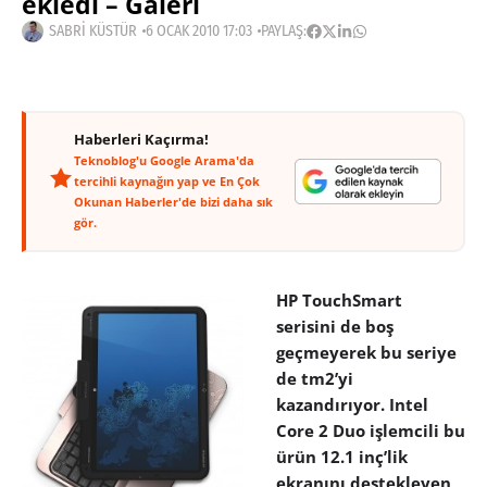
ekledi – Galeri
SABRI KÜSTÜR
6 OCAK 2010 17:03
PAYLAŞ:
Haberleri Kaçırma!
Teknoblog'u Google Arama'da
tercihli kaynağın yap ve En Çok
Okunan Haberler'de bizi daha sık
gör.
HP TouchSmart
serisini de boş
geçmeyerek bu seriye
de tm2’yi
kazandırıyor. Intel
Core 2 Duo işlemcili bu
ürün 12.1 inç’lik
ekranını destekleyen