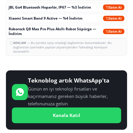
JBL Go4 Bluetooth Hoparlör, IP67 — %3 İndirim
Satın Al
Xiaomi Smart Band 9 Active — %4 İndirim
Satın Al
Roborock Q8 Max Pro Plus Akıllı Robot Süpürge —
Satın Al
İndirim
REKLAM
— Bu içerikte satış ortaklığı bağlantıları bulunmaktadır. Bu
bağlantılar üzerinden yapılan alışverişlerden Teknoblog komisyon
kazanabilir.
Teknoblog artık WhatsApp'ta
Günün en iyi teknoloji fırsatları ve
kaçırmamanız gereken büyük haberler,
telefonunuza gelsin.
Kanala Katıl