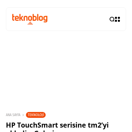
TEKNOLOJI
ANA SAYFA
HP TouchSmart serisine tm2’yi